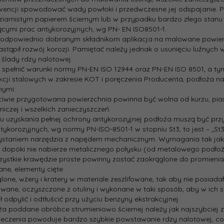
wencji spowodować wady powłoki i przedwczesne jej odspajanie. 
iarnistym papierem ściernym lub w przypadku bardzo złego stanu 
cymi prac antykorozyjnych, wg PN- EN ISO8501-1.
i odpowiednio dobranym składnikom aplikacja na malowane powier
astąpił rozwój korozji. Pamiętać należy jednak o usunięciu luźnych
e ślady rdzy nalotowej.
 spełnić warunki normy PN-EN ISO 12944 oraz PN-EN ISO 8501, a t
kcji stalowych w zakresie KOT i poręczenia Producenta, podłoża n
nymi:
ciwie przygotowana powierzchnia powinna być wolna od kurzu, piask
iczej i wszelkich zanieczyszczeń.
lu uzyskania pełnej ochrony antykorozyjnej podłoża muszą być pr
tykorozyjnych, wg normy PN-ISO-8501-1 w stopniu St3, to jest – „St3
staniem narzędzia z napędem mechanicznym. Wymagania tak jak dla
, dopóki nie nabierze metalicznego połysku (od metalowego podłoż
szystkie krawędzie proste powinny zostać zaokrąglone do promie
ne, elementy cięte
lone, wżery i kratery w materiale zeszlifowane, tak aby nie posiad
owane, oczyszczone z otuliny i wykonane w taki sposób, aby w ich 
ł odpylić i odtłuścić przy użyciu benzyny ekstrakcyjnej.
ża poddane obróbce strumieniowo ściernej należy jak najszybciej 
eczenia powoduje bardzo szybkie powstawanie rdzy nalotowej, co 