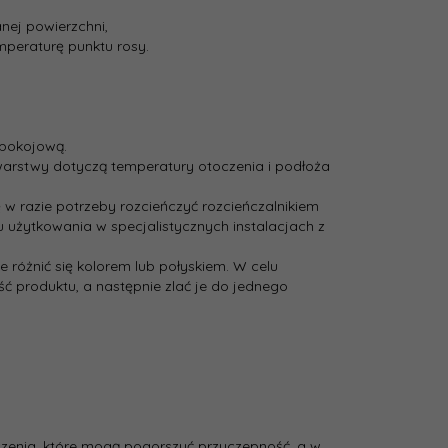
nej powierzchni,
peraturę punktu rosy.
 pokojową.
j warstwy dotyczą temperatury otoczenia i podłoża
w razie potrzeby rozcieńczyć rozcieńczalnikiem
 użytkowania w specjalistycznych instalacjach z
e różnić się kolorem lub połyskiem. W celu
ć produktu, a następnie zlać je do jednego
zenia, które mogą pogorszyć przyczepność, a w