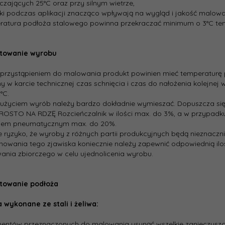
czających 25°C oraz przy silnym wietrze,
ki podczas aplikacji znacząco wpływają na wygląd i jakość malowa
ratura podłoża stalowego powinna przekraczać minimum o 3°C tem
towanie wyrobu
 przystąpieniem do malowania produkt powinien mieć temperaturę
y w karcie technicznej czas schnięcia i czas do nałożenia kolejne
°C.
 użyciem wyrób należy bardzo dokładnie wymieszać. Dopuszcza się 
ROSTO NA RDZĘ Rozcieńczalnik w ilości max. do 3%, a w przypadku
kiem pneumatycznym max. do 20%.
eje ryzyko, że wyroby z różnych partii produkcyjnych będą nieznaczni
nowania tego zjawiska koniecznie należy zapewnić odpowiednią iloś
nia zbiorczego w celu ujednolicenia wyrobu.
towanie podłoża
 wykonane ze stali i żeliwa:
mentów przeznaczonych do malowania usunąć wszelkie zanieczyszc