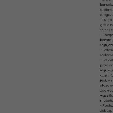
konsek
drobnoz
dotyczą
- Dzięk
gdzie n
toleruj
- Chcąc
konstru
wytycz
-- Właś
walcown
-- W ce
prac an
wykorzy
czyścić
jest, w
sfazowa
zaokrąg
wyszlif
materia
- Podło
zabezpi