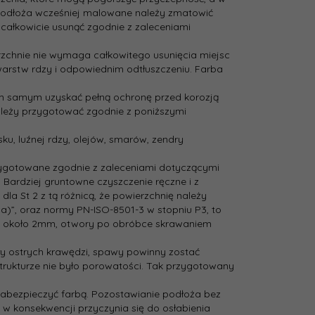
Podłoża wcześniej malowane należy zmatowić
całkowicie usunąć zgodnie z zaleceniami
zchnie nie wymaga całkowitego usunięcia miejsc
 warstw rdzy i odpowiednim odtłuszczeniu. Farba
ym samym uzyskać pełną ochronę przed korozją
ależy przygotować zgodnie z poniższymi
u, luźnej rdzy, olejów, smarów, zendry
zygotowane zgodnie z zaleceniami dotyczącymi
 Bardziej gruntowne czyszczenie ręczne i z
 St 2 z tą różnicą, że powierzchnię należy
a)”, oraz normy PN-ISO-8501-3 w stopniu P3, to
nia około 2mm, otwory po obróbce skrawaniem
ały ostrych krawędzi, spawy powinny zostać
strukturze nie było porowatości. Tak przygotowany
zabezpieczyć farbą. Pozostawianie podłoża bez
w konsekwencji przyczynia się do osłabienia