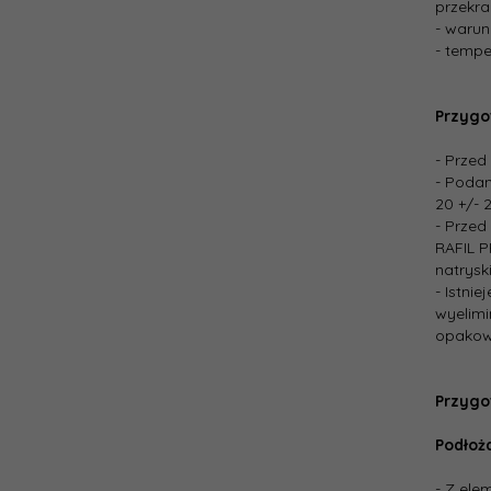
przekra
- warun
- tempe
Przygo
- Przed
- Podan
20 +/- 2
- Przed
RAFIL P
natrys
- Istni
wyelimi
opakowa
Przygo
Podłoża
- Z ele