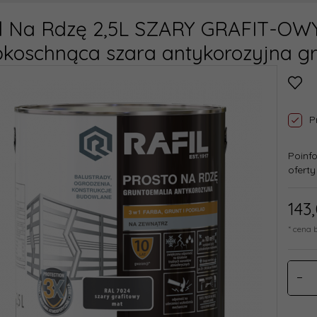
il Na Rdzę 2,5L SZARY GRAFIT-OW
koschnąca szara antykorozyjna gru
P
Poinf
oferty
143,
* cena 