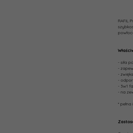
RAFIL P
szybkos
powłoce
Właści
- siła 
- zapew
- zwięk
- odpor
- 3w1 f
- na ze
* pełna
Zastos