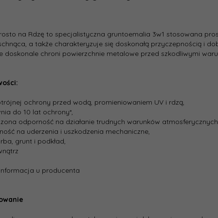
rosto na Rdzę to specjalistyczna gruntoemalia 3w1 stosowana prosto
chnąca, a także charakteryzuje się doskonałą przyczepnością i dobr
 doskonale chroni powierzchnie metalowe przed szkodliwymi waru
wości:
potrójnej ochrony przed wodą, promieniowaniem UV i rdzą,
nia do 10 lat ochrony*,
szona odporność na działanie trudnych warunków atmosferycznych
ność na uderzenia i uszkodzenia mechaniczne,
arba, grunt i podkład,
wnątrz
 informacja u producenta
owanie