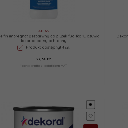
ATLAS
Delfin impregnat Bezbarwny do płytek fug 1kg 1L ożywia
Dekor
kolor odporny ochronny
Produkt dostępny!
4 szt.
27,
34
zł*
* cena brutto z podatkiem VAT