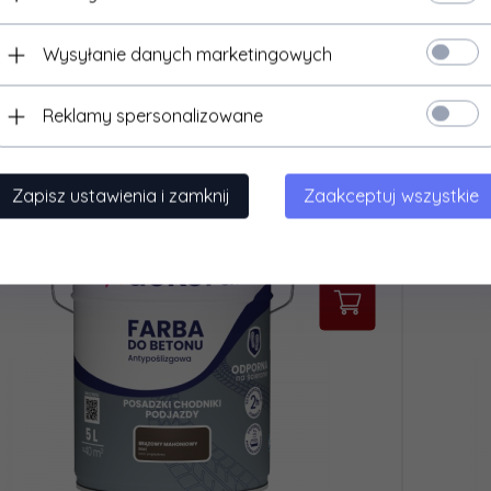
37,
76
zł*
* cena brutto z podatkiem VAT
Wysyłanie danych marketingowych
Cena jednostkowa: 50.35 zł
Reklamy spersonalizowane
Zapisz ustawienia i zamknij
Zaakceptuj wszystkie