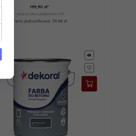
199,
90
zł*
* cena brutto z podatkiem VAT
Cena jednostkowa: 39.98 zł