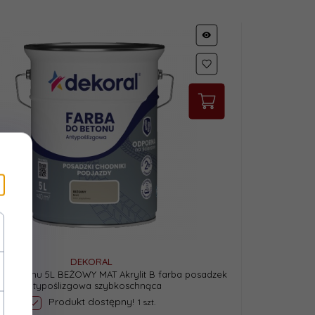
DEKORAL
o Betonu 5L BEŻOWY MAT Akrylit B farba posadzek
antypoślizgowa szybkoschnąca
Produkt dostępny!
1 szt.