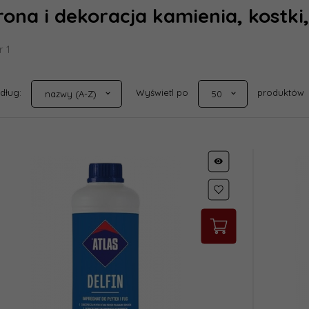
ona i dekoracja kamienia, kostk
r 1
sort
pop
edług:
Wyświetl po
produktów
nazwy (A-Z)
50