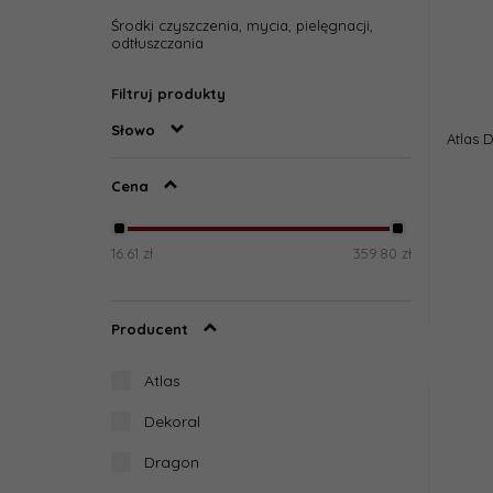
Środki czyszczenia, mycia, pielęgnacji,
odtłuszczania
Filtruj produkty
Słowo
Atlas 
Cena
16.61 zł
359.80 zł
Producent
Atlas
Dekoral
Dragon