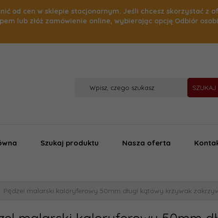
nić od cen w sklepie stacjonarnym. Jeśli chcesz skorzystać z o
pem lub złóż zamówienie online, wybierając opcję Odbiór osob
SZUKAJ
łówna
Szukaj produktu
Nasza oferta
Konta
Pędzel malarski kaloryferowy 50mm długi kątowy krzywak zakrzy