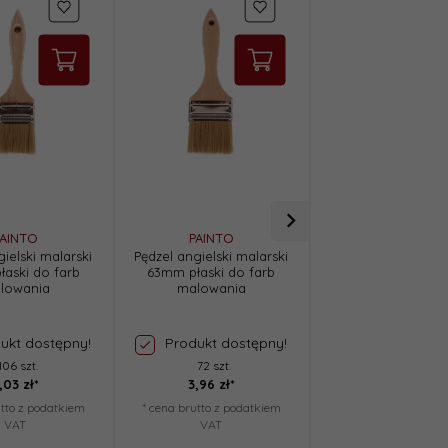
AINTO
PAINTO
PAINTO
ielski malarski
Pędzel angielski malarski
Pędzel angielski ma
aski do farb
63mm płaski do farb
76mm płaski do 
lowania
malowania
malowania
ukt dostępny!
Produkt dostępny!
Produkt dost
106 szt.
72 szt.
49 szt.
,
03
zł*
3,
96
zł*
5,
09
zł*
utto z podatkiem
* cena brutto z podatkiem
* cena brutto z pod
VAT
VAT
VAT