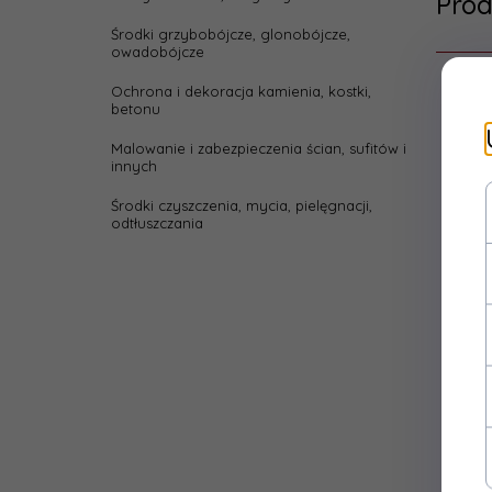
Prod
Środki grzybobójcze, glonobójcze,
owadobójcze
Ochrona i dekoracja kamienia, kostki,
betonu
Malowanie i zabezpieczenia ścian, sufitów i
innych
Środki czyszczenia, mycia, pielęgnacji,
odtłuszczania
P