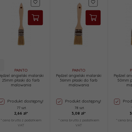
PAINTO
PAINTO
P
Pędzel angielski malarski
Pędzel angielski malarski
Pędzel ang
25mm płaski do farb
36mm płaski do farb
50mm pł
malowania
malowania
ma
Produkt dostępny!
Produkt dostępny!
Prod
77 szt.
78 szt.
2,
66
zł*
3,
08
zł*
3
* cena brutto z podatkiem
* cena brutto z podatkiem
* cena br
VAT
VAT