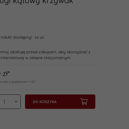
ługi kątowy krzywak
rodukt dostępny!
26 szt.
ormuj obsługę przed zakupem, aby skorzystać z
 internetowej w sklepie stacjonarnym
0
zł*
brutto z podatkiem VAT
DO KOSZYKA