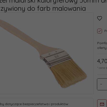
zel malarski kaloryferowy 50mm d
rzywiony do farb malowania
P
Poinf
oferty
4,
7
* cena 
by dotyczące bezpieczeństwa i produktów