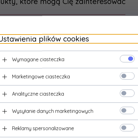
ukty, które mogą Cię zainteresować
Ustawienia plików cookies
Wymagane ciasteczka
Marketingowe ciasteczka
Analityczne ciasteczka
Wysyłanie danych marketingowych
PAINTO
PAINTO
ędzel malarski kaloryferowy 36mm
Pędzel angielski malarski 3
Reklamy spersonalizowane
długi kątowy krzywak zakrzywiony
płaski do farb malowania
do farb malowania