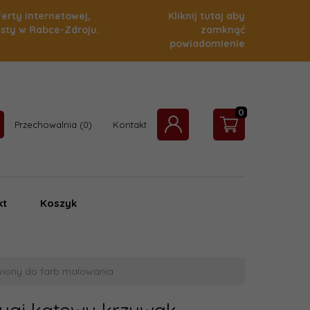
ferty internetowej,
Kliknij tutaj aby
isty w Rabce-Zdroju.
zamknąć
powiadomienie
0
Przechowalnia
Kontakt
kt
Koszyk
wiony do farb malowania