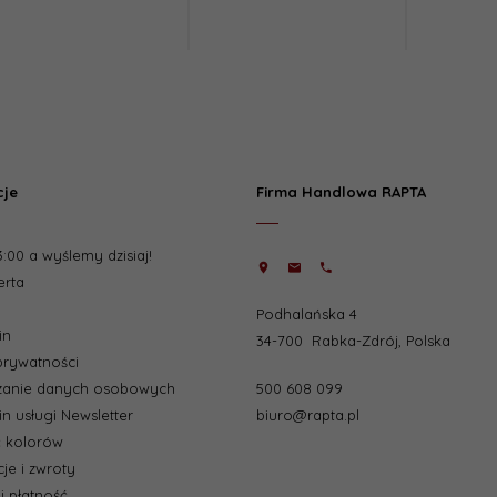
cje
Firma Handlowa RAPTA
:00 a wyślemy dzisiaj!
erta
Podhalańska 4
in
34-700
Rabka-Zdrój
,
Polska
 prywatności
500 608 099
zanie danych osobowych
biuro@rapta.pl
n usługi Newsletter
 kolorów
je i zwroty
i płatność