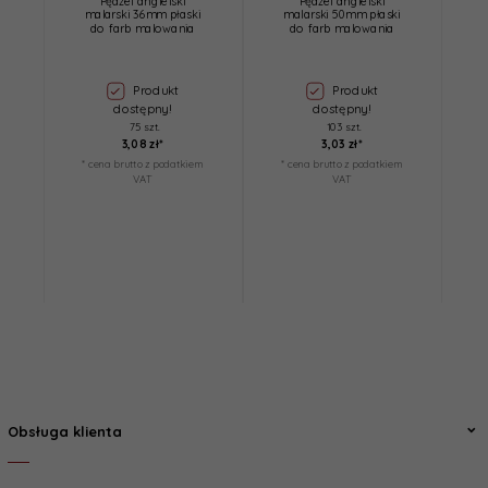
Pędzel angielski
Pędzel angielski
malarski 36mm płaski
malarski 50mm płaski
do farb malowania
do farb malowania
Produkt
Produkt
dostępny!
dostępny!
75 szt.
103 szt.
3,
08
zł*
3,
03
zł*
* cena brutto z podatkiem
* cena brutto z podatkiem
*
VAT
VAT
Obsługa klienta