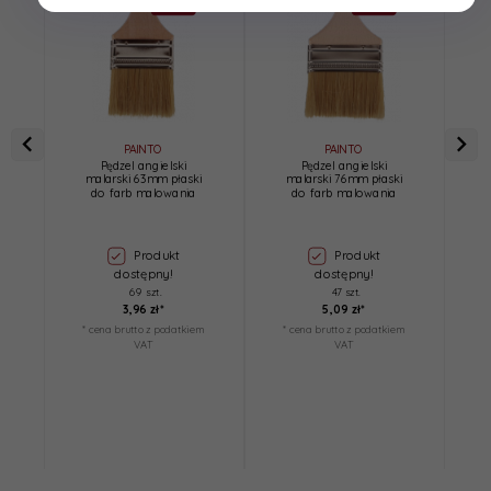
PAINTO
PAINTO
Pędzel angielski
Pędzel angielski
malarski 63mm płaski
malarski 76mm płaski
do farb malowania
do farb malowania
ł
Produkt
Produkt
dostępny!
dostępny!
69 szt.
47 szt.
3,
96
zł*
5,
09
zł*
* cena brutto z podatkiem
* cena brutto z podatkiem
*
VAT
VAT