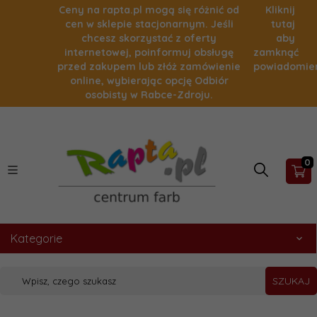
Ceny na rapta.pl mogą się różnić od
Kliknij
cen w sklepie stacjonarnym. Jeśli
tutaj
chcesz skorzystać z oferty
aby
internetowej, poinformuj obsługę
zamknąć
przed zakupem lub złóż zamówienie
powiadomie
online, wybierając opcję Odbiór
osobisty w Rabce-Zdroju.
0
Kategorie
SZUKAJ