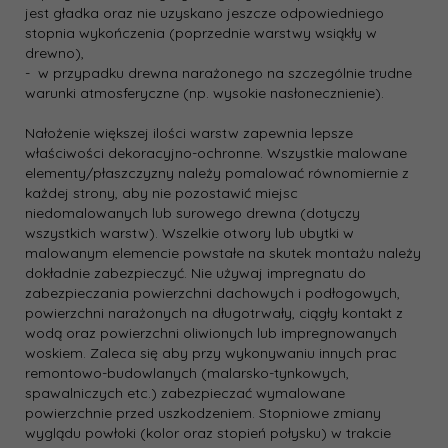
jest gładka oraz nie uzyskano jeszcze odpowiedniego
stopnia wykończenia (poprzednie warstwy wsiąkły w
drewno),
- w przypadku drewna narażonego na szczególnie trudne
warunki atmosferyczne (np. wysokie nasłonecznienie).
Nałożenie większej ilości warstw zapewnia lepsze
właściwości dekoracyjno-ochronne. Wszystkie malowane
elementy/płaszczyzny należy pomalować równomiernie z
każdej strony, aby nie pozostawić miejsc
niedomalowanych lub surowego drewna (dotyczy
wszystkich warstw). Wszelkie otwory lub ubytki w
malowanym elemencie powstałe na skutek montażu należy
dokładnie zabezpieczyć. Nie używaj impregnatu do
zabezpieczania powierzchni dachowych i podłogowych,
powierzchni narażonych na długotrwały, ciągły kontakt z
wodą oraz powierzchni oliwionych lub impregnowanych
woskiem. Zaleca się aby przy wykonywaniu innych prac
remontowo-budowlanych (malarsko-tynkowych,
spawalniczych etc.) zabezpieczać wymalowane
powierzchnie przed uszkodzeniem. Stopniowe zmiany
wyglądu powłoki (kolor oraz stopień połysku) w trakcie