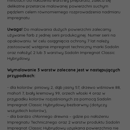
minutach od nałożenia warstwy preparatu, zaleca się
delikatne przetarcie malowanej powierzchni suchym
pędzlem celem równomiernego rozprowadzenia nadmiaru
impregnatu.
Uwaga!
Do malowania dużych powierzchni zalecamy
używanie farb z jednej serii produkcyjnej. Numer serii na
opakowaniu. W celu osiągnięcia ochrony 7 lat należy
zastosować wstępnie impregnat techniczny marki Sadolin
oraz nałożyć 2 lub 3 warstwy Sadolin Impregnat Classic
Hybrydowy.
Wymalowanie 3 warstw zalecane jest w następujących
przypadkach:
- dla kolorów: piniowy 2, dąb jasny 57, drzewo wiśniowe 88,
mahoń 7, biały kremowy 99, orzech włoski 4 oraz w
przypadku kolorów rozjaśnionych za pomocą Sadolin
Impregnat Classic Hybrydowy bezbarwny (dotyczy
wszystkich kolorów),
- dla bardzo chłonnego drewna – gdzie po nałożeniu
Impregnatu Technicznego oraz 2 warstw produktu Sadolin
Impregnat Classic Hybrydowy uzyskana powierzchnia nie