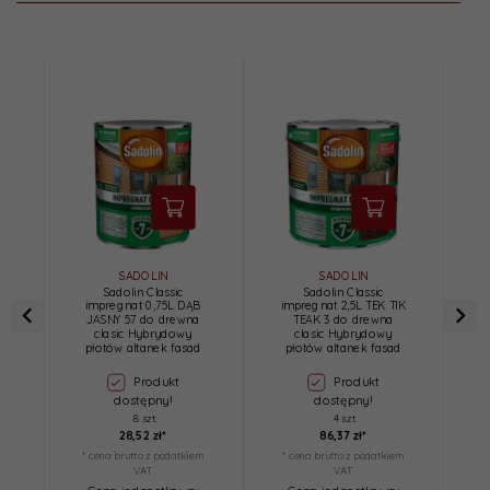
SADOLIN
SADOLIN
Sadolin Classic
Sadolin Classic
impregnat 0,75L DĄB
impregnat 2,5L TEK TIK
JASNY 57 do drewna
TEAK 3 do drewna
T
clasic Hybrydowy
clasic Hybrydowy
płotów altanek fasad
płotów altanek fasad
Produkt
Produkt
dostępny!
dostępny!
8 szt.
4 szt.
28,
52
zł*
86,
37
zł*
* cena brutto z podatkiem
* cena brutto z podatkiem
*
VAT
VAT