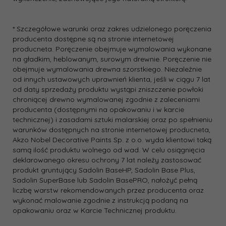
* Szczegółowe warunki oraz zakres udzielonego poręczenia
producenta dostępne są na stronie internetowej
producneta. Poręczenie obejmuje wymalowania wykonane
na gładkim, heblowanym, surowym drewnie. Poręczenie nie
obejmuje wymalowania drewna szorstkiego. Niezależnie
od innych ustawowych uprawnień klienta, jeśli w ciągu 7 lat
od daty sprzedaży produktu wystąpi zniszczenie powłoki
chroniącej drewno wymalowanej zgodnie z zaleceniami
producenta (dostępnymi na opakowaniu i w karcie
technicznej) i zasadami sztuki malarskiej oraz po spełnieniu
warunków dostępnych na stronie internetowej producneta,
Akzo Nobel Decorative Paints Sp. z o.o. wyda klientowi taką
samą ilość produktu wolnego od wad. W celu osiągnięcia
deklarowanego okresu ochrony 7 lat należy zastosować
produkt gruntujący Sadolin BaseHP, Sadolin Base Plus,
Sadolin SuperBase lub Sadolin BasePRO, nałożyć pełną
liczbę warstw rekomendowanych przez producenta oraz
wykonać malowanie zgodnie z instrukcją podaną na
opakowaniu oraz w Karcie Technicznej produktu.