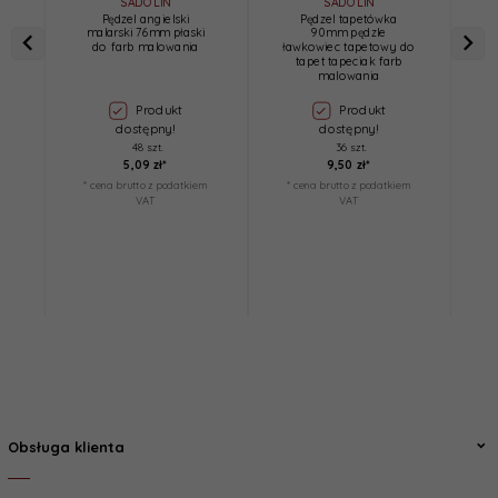
SADOLIN
SADOLIN
Pędzel angielski
Pędzel tapetówka
malarski 76mm płaski
90mm pędzle
do farb malowania
ławkowiec tapetowy do
ł
tapet tapeciak farb
malowania
Produkt
Produkt
dostępny!
dostępny!
48 szt.
36 szt.
5,
09
zł*
9,
50
zł*
* cena brutto z podatkiem
* cena brutto z podatkiem
*
VAT
VAT
Obsługa klienta