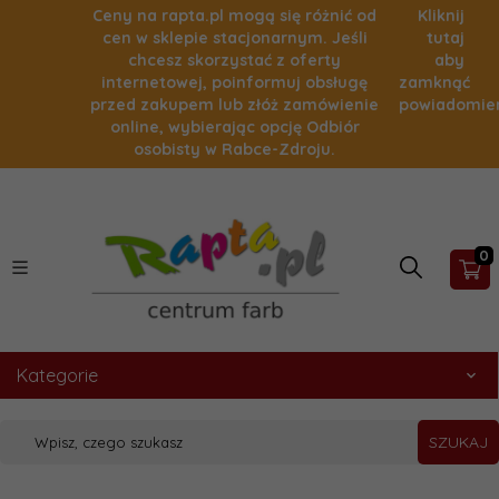
Ceny na rapta.pl mogą się różnić od
Kliknij
cen w sklepie stacjonarnym. Jeśli
tutaj
chcesz skorzystać z oferty
aby
internetowej, poinformuj obsługę
zamknąć
przed zakupem lub złóż zamówienie
powiadomie
online, wybierając opcję Odbiór
osobisty w Rabce-Zdroju.
0
Kategorie
SZUKAJ