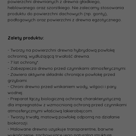
powierzchni drewnianych z drewna gładkiego,
heblowanego oraz szorstkiego. Nie zalecamy stosowania
produktu do powierzchni dachowych (np. gonty),
podłogowych oraz powierzchni z drewna egzotycznego.
Zalety produktu:
- Tworzy na powierzchni drewna hybrydową powłokę
ochronną, wydłużającą trwałość drewna.
- 7 lat ochrony*.
- Zabezpiecza drewno przed czynnikami atmosferycznymi.
- Zawiera aktywne składniki chroniące powłokę przed
grzybami.
- Chroni drewno przed wnikaniem wody, wilgoci i pary
wodnej.
- Preparat łączy biologiczną ochronę charakterystyczną
dla impregnatów z wzmocnioną ochroną przed czynnikami
atmosferycznymi właściwą lakierobejcom.
- Tworzy trwałą, matową powłokę odporną na działanie
biokorozji.
- Malowane drewno uzyskuje transparentne, barwne
wykończenie, zachowujące jego naturalną strukturę.