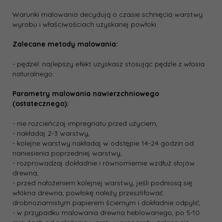
Warunki malowania decydują o czasie schnięcia warstwy
wyrobu i właściwościach uzyskanej powłoki.
Zalecane metody malowania:
- pędzel: najlepszy efekt uzyskasz stosując pędzle z włosia
naturalnego.
Parametry malowania nawierzchniowego
(ostatecznego):
- nie rozcieńczaj impregnatu przed użyciem,
- nakładaj 2-3 warstwy,
- kolejne warstwy nakładaj w odstępie 14-24 godzin od
naniesienia poprzedniej warstwy,
- rozprowadzaj dokładnie i równomiernie wzdłuż słojów
drewna,
- przed nałożeniem kolejnej warstwy, jeśli podniosą się
włókna drewna, powłokę należy przeszlifować
drobnoziarnistym papierem ściernym i dokładnie odpylić,
- w przypadku malowania drewna heblowanego, po 5-10