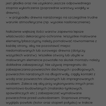
jest gładka oraz nie uzyskano jeszcze odpowiedniego
stopnia wykończenia (poprzednie warstwy wsiąkły w
drewno),
- w przypadku drewna narażonego na szczególnie trudne
warunki atmosferyczne (np. wysokie nasłonecznienie).
Nałożenie większej ilości warstw zapewnia lepsze
właściwości dekoracyjno-ochronne. Wszystkie malowane
elementy/płaszczyzny należy pomalować równomiernie z
każdej strony, aby nie pozostawić miejsc
niedomalowanych lub surowego drewna (dotyczy
wszystkich warstw). Wszelkie otwory lub ubytki w
malowanym elemencie powstałe na skutek montażu należy
dokładnie zabezpieczyć. Nie używaj impregnatu do
zabezpieczania powierzchni dachowych i podłogowych,
powierzchni narażonych na długotrwały, ciągły kontakt z
wodą oraz powierzchni oliwionych lub impregnowanych
woskiem. Zaleca się aby przy wykonywaniu innych prac
remontowo-budowlanych (malarsko-tynkowych,
spawalniczych etc.) zabezpieczać wymalowane
powierzchnie przed uszkodzeniem. Stopniowe zmiany
wyglądu powłoki (kolor oraz stopień połysku) w trakcie