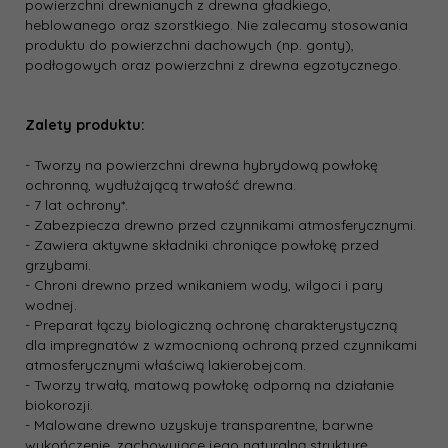
powierzchni drewnianych z drewna gładkiego,
heblowanego oraz szorstkiego. Nie zalecamy stosowania
produktu do powierzchni dachowych (np. gonty),
podłogowych oraz powierzchni z drewna egzotycznego.
Zalety produktu:
- Tworzy na powierzchni drewna hybrydową powłokę
ochronną, wydłużającą trwałość drewna.
- 7 lat ochrony*.
- Zabezpiecza drewno przed czynnikami atmosferycznymi.
- Zawiera aktywne składniki chroniące powłokę przed
grzybami.
- Chroni drewno przed wnikaniem wody, wilgoci i pary
wodnej.
- Preparat łączy biologiczną ochronę charakterystyczną
dla impregnatów z wzmocnioną ochroną przed czynnikami
atmosferycznymi właściwą lakierobejcom.
- Tworzy trwałą, matową powłokę odporną na działanie
biokorozji.
- Malowane drewno uzyskuje transparentne, barwne
wykończenie, zachowujące jego naturalną strukturę.