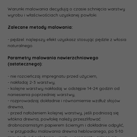
Warunki malowania decydują o czasie schnięcia warstwy
wyrobu i właściwościach uzyskanej powłoki.
Zalecane metody malowania:
- pędzel: najlepszy efekt uzyskasz stosując pędzle z włosia
naturalnego.
Parametry malowania nawierzchniowego
(ostatecznego):
- nie rozcieńczaj impregnatu przed użyciem,
- nakładaj 2-3 warstwy,
- kolejne warstwy nakładaj w odstępie 14-24 godzin od
naniesienia poprzedniej warstwy,
- rozprowadzaj dokładnie i równomiernie wzdłuż słojów
drewna,
- przed nałożeniem kolejnej warstwy, jeśli podniosą się
włókna drewna, powłokę należy przeszlifować
drobnoziarnistym papierem ściernym i dokładnie odpylić,
- w przypadku malowania drewna heblowanego, po 5-10