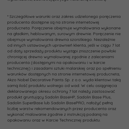
* Szczegółowe warunki oraz zakres udzielonego poręczenia
producenta dostępne są na stronie internetowej
producneta. Poręczenie obejmuje wymalowania wykonane
na gładkim, heblowanym, surowym drewnie. Poręczenie nie
obejmuje wymalowania drewna szorstkiego. Niezależnie
od innych ustawowych uprawnień klienta, jeśli w ciągu 7 lat
od daty sprzedaży produktu wystąpi zniszczenie powłoki
chroniącej drewno wymalowanej zgodnie z zaleceniami
producenta (dostępnymi na opakowaniu i w karcie
technicznej) i zasadami sztuki malarskiej oraz po spełnieniu
warunków dostępnych na stronie internetowej producneta,
Akzo Nobel Decorative Paints Sp. z o.o. wyda klientowi taką
samą ilość produktu wolnego od wad. W celu osiągnięcia
deklarowanego okresu ochrony 7 lat należy zastosować
produkt gruntujący Sadolin BaseHP, Sadolin Base Plus,
Sadolin SuperBase lub Sadolin BasePRO, nałożyć pełną
liczbę warstw rekomendowanych przez producenta oraz
wykonać malowanie zgodnie z instrukcją podaną na
opakowaniu oraz w Karcie Technicznej produktu.