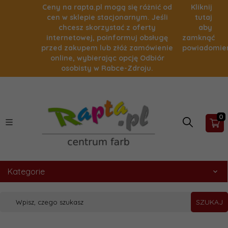
Ceny na rapta.pl mogą się różnić od
Kliknij
cen w sklepie stacjonarnym. Jeśli
tutaj
chcesz skorzystać z oferty
aby
internetowej, poinformuj obsługę
zamknąć
przed zakupem lub złóż zamówienie
powiadomie
online, wybierając opcję Odbiór
osobisty w Rabce-Zdroju.
0
Kategorie
SZUKAJ