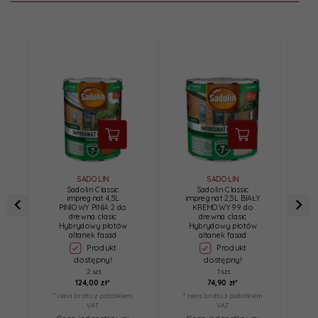
SADOLIN
SADOLIN
Sadolin Classic
Sadolin Classic
impregnat 4,5L
impregnat 2,5L BIAŁY
i
PINIOWY PINIA 2 do
KREMOWY 99 do
drewna clasic
drewna clasic
Hybrydowy płotów
Hybrydowy płotów
altanek fasad
altanek fasad
Produkt
Produkt
dostępny!
dostępny!
2 szt.
1 szt.
124,
00
zł*
74,
90
zł*
* cena brutto z podatkiem
* cena brutto z podatkiem
*
VAT
VAT