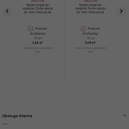
SADOLIN
SADOLIN
Pędzel angielski
Pędzel angielski
malarski 25mm płaski
malarski 36mm płaski
do farb malowania
do farb malowania
Produkt
Produkt
dostępny!
dostępny!
74 szt.
76 szt.
2,
66
zł*
3,
08
zł*
* cena brutto z podatkiem
* cena brutto z podatkiem
*
VAT
VAT
Obsługa klienta