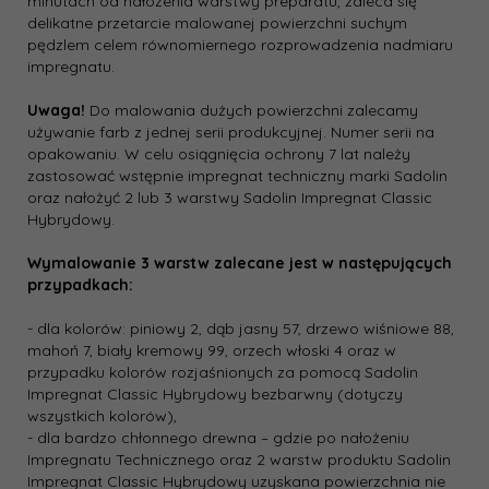
minutach od nałożenia warstwy preparatu, zaleca się
delikatne przetarcie malowanej powierzchni suchym
pędzlem celem równomiernego rozprowadzenia nadmiaru
impregnatu.
Uwaga!
Do malowania dużych powierzchni zalecamy
używanie farb z jednej serii produkcyjnej. Numer serii na
opakowaniu. W celu osiągnięcia ochrony 7 lat należy
zastosować wstępnie impregnat techniczny marki Sadolin
oraz nałożyć 2 lub 3 warstwy Sadolin Impregnat Classic
Hybrydowy.
Wymalowanie 3 warstw zalecane jest w następujących
przypadkach:
- dla kolorów: piniowy 2, dąb jasny 57, drzewo wiśniowe 88,
mahoń 7, biały kremowy 99, orzech włoski 4 oraz w
przypadku kolorów rozjaśnionych za pomocą Sadolin
Impregnat Classic Hybrydowy bezbarwny (dotyczy
wszystkich kolorów),
- dla bardzo chłonnego drewna – gdzie po nałożeniu
Impregnatu Technicznego oraz 2 warstw produktu Sadolin
Impregnat Classic Hybrydowy uzyskana powierzchnia nie