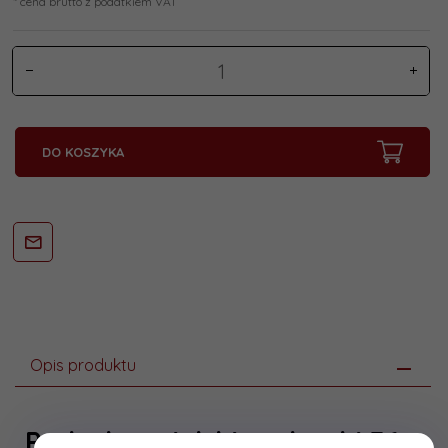
* cena brutto z podatkiem VAT
DO KOSZYKA
Opis produktu
Pędzel angielski malarski 36