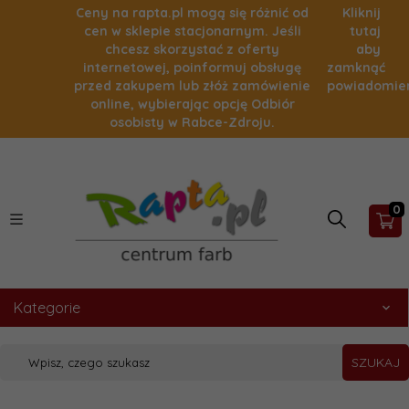
Ceny na rapta.pl mogą się różnić od
Kliknij
cen w sklepie stacjonarnym. Jeśli
tutaj
chcesz skorzystać z oferty
aby
internetowej, poinformuj obsługę
zamknąć
przed zakupem lub złóż zamówienie
powiadomie
online, wybierając opcję Odbiór
osobisty w Rabce-Zdroju.
0
Kategorie
SZUKAJ