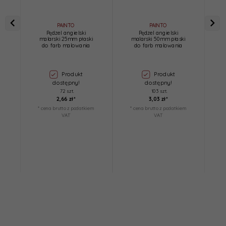
PAINTO
PAINTO
Pędzel angielski
Pędzel angielski
malarski 25mm płaski
malarski 50mm płaski
do farb malowania
do farb malowania
Produkt
Produkt
dostępny!
dostępny!
72 szt.
103 szt.
2,
66
zł*
3,
03
zł*
* cena brutto z podatkiem
* cena brutto z podatkiem
*
VAT
VAT