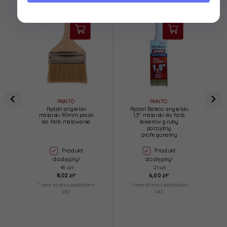
PAINTO
PAINTO
Pędzel angielski
Pędzel Batelo angielski
P
malarski 90mm płaski
1,5″ malarski do farb
do farb malowania
lakierów gruby
o
porządny
profesjonalny
Produkt
Produkt
dostępny!
dostępny!
48 szt.
21 szt.
8,
02
zł*
6,
00
zł*
* cena brutto z podatkiem
* cena brutto z podatkiem
*
VAT
VAT