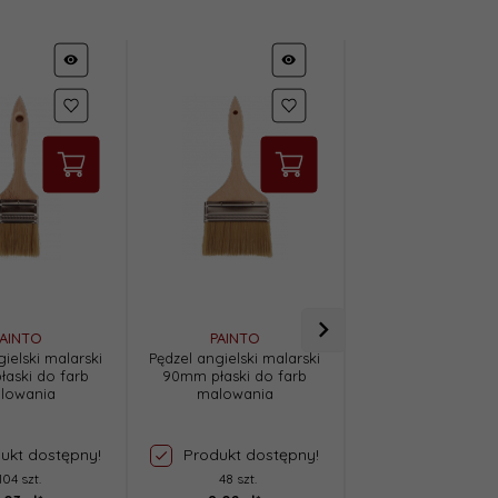
AINTO
PAINTO
PAINTO
ielski malarski
Pędzel angielski malarski
Vidaron Lakier ak
aski do farb
90mm płaski do farb
BEZBARWNY POŁYS
lowania
malowania
wodny szybkosc
boazerii
ukt dostępny!
Produkt dostępny!
Produkt dost
104 szt.
48 szt.
21 szt.