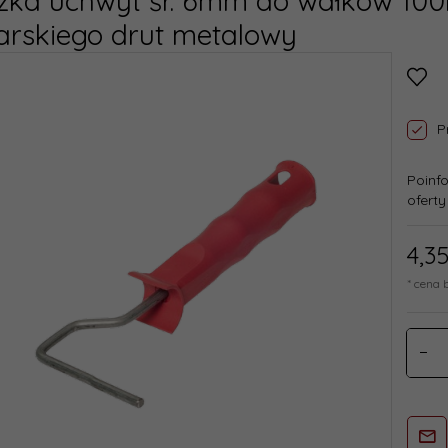
zka uchwyt śr. 6mm do wałków 10
arskiego drut metalowy
P
Poinf
oferty
4,
3
* cena 