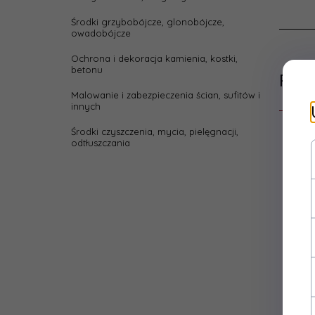
Środki grzybobójcze, glonobójcze,
owadobójcze
Ochrona i dekoracja kamienia, kostki,
betonu
Prod
Malowanie i zabezpieczenia ścian, sufitów i
innych
Środki czyszczenia, mycia, pielęgnacji,
odtłuszczania