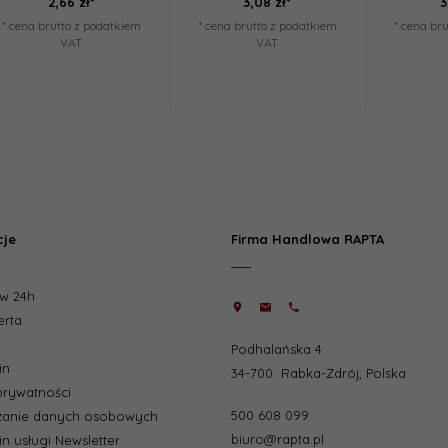
2,
66
zł*
3,
08
zł*
3
* cena brutto z podatkiem
* cena brutto z podatkiem
* cena br
VAT
VAT
cje
Firma Handlowa RAPTA
w 24h
erta
Podhalańska 4
in
34-700
Rabka-Zdrój
,
Polska
 prywatności
500 608 099
zanie danych osobowych
biuro@rapta.pl
n usługi Newsletter