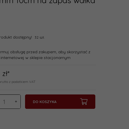
0mm 10cm na zapas wałka
rodukt dostępny!
32 szt.
ormuj obsługę przed zakupem, aby skorzystać z
 internetowej w sklepie stacjonarnym
5
zł*
brutto z podatkiem VAT
DO KOSZYKA