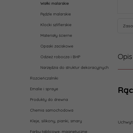
Wałki malarskie
Pędzle malarskie
Klocki szlifierskie
Zaso
Materiały ścierne
Opaski zaciskowe
Opis
Odzież robocza i BHP
Narzędzia do struktur dekoracyjnych
Rozcieńczalniki
Rąc
Emalie i spraye
Produkty do drewna
Chemia samochodowa
Kleje, silikony, pianki, smary
Uchwyt
Farby tablicowe, magnetyczne