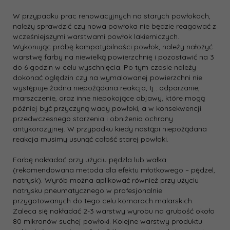
W przypadku prac renowacyjnych na starych powłokach,
należy sprawdzić czy nowa powłoka nie będzie reagować z
wcześniejszymi warstwami powłok lakierniczych.
Wykonując próbę kompatybilności powłok, należy nałożyć
warstwę farby na niewielką powierzchnię i pozostawić na 3
do 6 godzin w celu wyschnięcia. Po tym czasie należy
dokonać oględzin czy na wymalowanej powierzchni nie
występuje żadna niepożądana reakcja, tj.: odparzanie,
marszczenie, oraz inne niepokojące objawy, które mogą
później być przyczyną wady powłoki, a w konsekwencji
przedwczesnego starzenia i obniżenia ochrony
antykorozyjnej. W przypadku kiedy nastąpi niepożądana
reakcja musimy usunąć całość starej powłoki.
Farbę nakładać przy użyciu pędzla lub wałka
(rekomendowana metoda dla efektu młotkowego – pędzel,
natrysk). Wyrób można aplikować również przy użyciu
natrysku pneumatycznego w profesjonalnie
przygotowanych do tego celu komorach malarskich.
Zaleca się nakładać 2-3 warstwy wyrobu na grubość około
80 mikronów suchej powłoki. Kolejne warstwy produktu