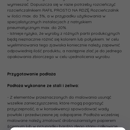
wymieszać. Dopuszcza się w razie potrzeby rozcieńczyć
rozcieńczalnikiem RAFIL PROSTO NA RDZĘ Rozcieńczalnik
w ilości max. do 3%, a w przypadku użytkowania w
specjalistycznych instalacjach z natryskiem
pneumatycznym max. do 20%.
- Istnieje ryzyko, że wyroby z różnych partii produkcyjnych
będą nieznacznie różnić się kolorem lub połyskiem. W celu
wyeliminowania tego zjawiska koniecznie należy zapewnić
odpowiednią ilość produktu, a następnie zlać je do jednego
opakowania zbiorczego w celu ujednolicenia wyrobu.
Przygotowanie podłoża
Podłoża wykonane ze stali i żeliwa:
- Z elementów przeznaczonych do malowania usunąć
wszelkie zanieczyszczenia, które mogą pogorszyć
przyczepność, a w konsekwencji spowodować wady
powłoki i przedwczesne jej odspajanie. Podłoża wcześniej
malowane należy zmatowić drobnoziarnistym papierem
ściernym lub w przypadku bardzo złego stanu całkowicie