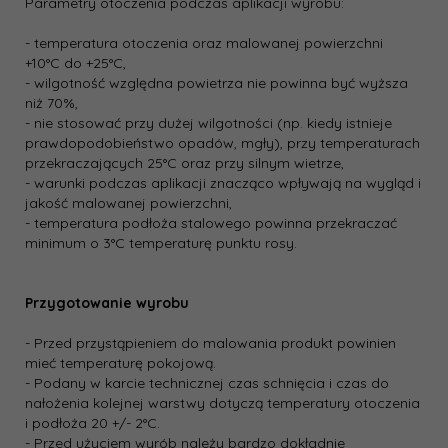
Parametry otoczenia podczas aplikacji wyrobu:
- temperatura otoczenia oraz malowanej powierzchni
+10°C do +25°C,
- wilgotność względna powietrza nie powinna być wyższa
niż 70%,
- nie stosować przy dużej wilgotności (np. kiedy istnieje
prawdopodobieństwo opadów, mgły), przy temperaturach
przekraczających 25°C oraz przy silnym wietrze,
- warunki podczas aplikacji znacząco wpływają na wygląd i
jakość malowanej powierzchni,
- temperatura podłoża stalowego powinna przekraczać
minimum o 3°C temperaturę punktu rosy.
Przygotowanie wyrobu
- Przed przystąpieniem do malowania produkt powinien
mieć temperaturę pokojową.
- Podany w karcie technicznej czas schnięcia i czas do
nałożenia kolejnej warstwy dotyczą temperatury otoczenia
i podłoża 20 +/- 2°C.
- Przed użyciem wyrób należy bardzo dokładnie