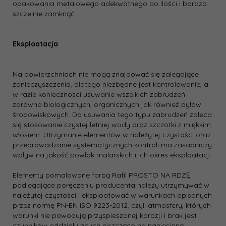
opakowania metalowego adekwatnego do ilości i bardzo
szczelnie zamknąć.
Eksploatacja
Na powierzchniach nie mogą znajdować się zalegające
zanieczyszczenia, dlatego niezbędne jest kontrolowanie, a
w razie konieczności usuwanie wszelkich zabrudzeń
zarówno biologicznych, organicznych jak również pyłów
środowiskowych. Do usuwania tego typu zabrudzeń zaleca
się stosowanie czystej letniej wody oraz szczotki z miękkim
włosiem. Utrzymanie elementów w należytej czystości oraz
przeprowadzanie systematycznych kontroli ma zasadniczy
wpływ na jakość powłok malarskich i ich okres eksploatacji.
Elementy pomalowane farbą Rafil PROSTO NA RDZĘ
podlegające poręczeniu producenta należy utrzymywać w
należytej czystości i eksploatować w warunkach opisanych
przez normę PN-EN ISO 9223-2012, czyli atmosfery, których
warunki nie powodują przyspieszonej korozji i brak jest
czynników oddziałujących niszcząco na naniesioną