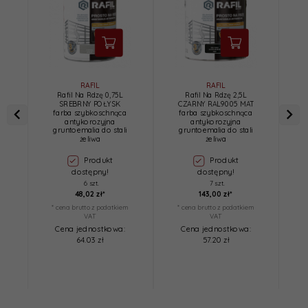
RAFIL
RAFIL
Rafil Na Rdzę 0,75L
Rafil Na Rdzę 2,5L
SREBRNY POŁYSK
CZARNY RAL9005 MAT
farba szybkoschnąca
farba szybkoschnąca
antykorozyjna
antykorozyjna
gruntoemalia do stali
gruntoemalia do stali
żeliwa
żeliwa
Produkt
Produkt
dostępny!
dostępny!
6 szt.
7 szt.
48,
02
zł*
143,
00
zł*
* cena brutto z podatkiem
* cena brutto z podatkiem
*
VAT
VAT
Cena jednostkowa:
Cena jednostkowa:
64.03 zł
57.20 zł