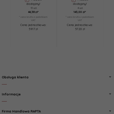
dostępny!
dostępny!
13 szt.
4 szt.
44,
38
zł*
143,
00
zł*
* cena brutto z podatkiem
* cena brutto z podatkiem
VAT
VAT
Cena jednostkowa:
Cena jednostkowa:
59.17 zł
57.20 zł
Obsługa klienta
Informacje
Firma Handlowa RAPTA