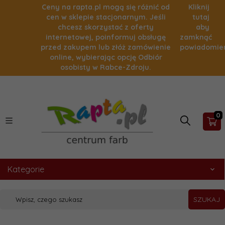
Ceny na rapta.pl mogą się różnić od
Kliknij
cen w sklepie stacjonarnym. Jeśli
tutaj
chcesz skorzystać z oferty
aby
internetowej, poinformuj obsługę
zamknąć
przed zakupem lub złóż zamówienie
powiadomie
online, wybierając opcję Odbiór
osobisty w Rabce-Zdroju.
0
Kategorie
SZUKAJ