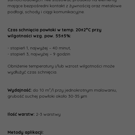
mające bezpośredni kontakt z żywnością oraz metalowe
podłogi, schody i ciągi komunikacyjne.
Czas schnięcia powłoki w temp. 20±2°C przy
wilgotności wzg. pow. 55±5%:
- stopień 1, najwyżej – 40 minut,
- stopień 3, najwyżej – 9 godzin
Obniżenie temperatury i/lub wzrost wilgotności może
wydłużyć czas schnięcia.
Wydajność:
do 10 m²/l przy jednokrotnym malowaniu,
grubość suchej powłoki około 30-35 μm
Ilość warstw:
2-3 warstwy
Metody aplikacji: