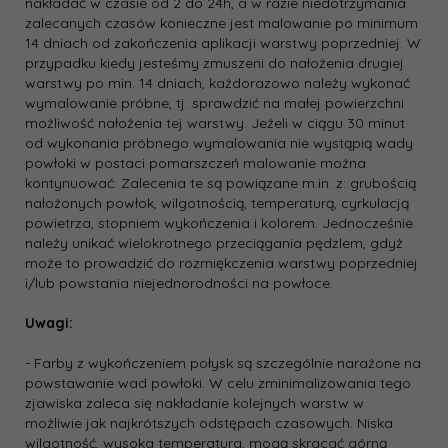
nakładać w czasie od 2 do 24h, a w razie niedotrzymania
zalecanych czasów konieczne jest malowanie po minimum
14 dniach od zakończenia aplikacji warstwy poprzedniej. W
przypadku kiedy jesteśmy zmuszeni do nałożenia drugiej
warstwy po min. 14 dniach, każdorazowo należy wykonać
wymalowanie próbne, tj. sprawdzić na małej powierzchni
możliwość nałożenia tej warstwy. Jeżeli w ciągu 30 minut
od wykonania próbnego wymalowania nie wystąpią wady
powłoki w postaci pomarszczeń malowanie można
kontynuować. Zalecenia te są powiązane m.in. z: grubością
nałożonych powłok, wilgotnością, temperaturą, cyrkulacją
powietrza, stopniem wykończenia i kolorem. Jednocześnie
należy unikać wielokrotnego przeciągania pędzlem, gdyż
może to prowadzić do rozmiękczenia warstwy poprzedniej
i/lub powstania niejednorodności na powłoce.
Uwagi:
- Farby z wykończeniem połysk są szczególnie narażone na
powstawanie wad powłoki. W celu zminimalizowania tego
zjawiska zaleca się nakładanie kolejnych warstw w
możliwie jak najkrótszych odstępach czasowych. Niska
wilgotność, wysoka temperatura, mogą skracać górną