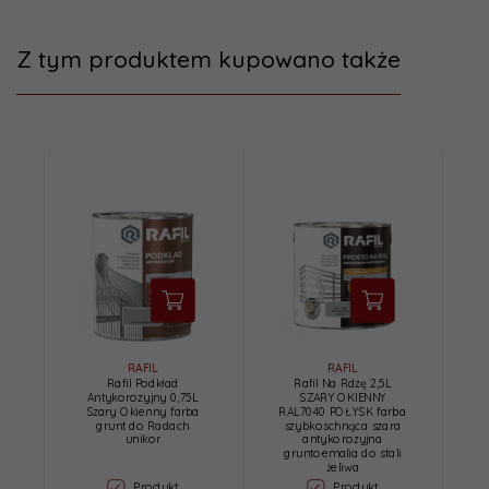
Z tym produktem kupowano także
RAFIL
RAFIL
Rafil Podkład
Rafil Na Rdzę 2,5L
Antykorozyjny 0,75L
SZARY OKIENNY
Szary Okienny farba
RAL7040 POŁYSK farba
grunt do Radach
szybkoschnąca szara
unikor
antykorozyjna
gruntoemalia do stali
żeliwa
Produkt
Produkt