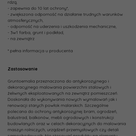
rdzą,
- zapewnia do 10 lat ochrony*,
- zwiększona odporność na działanie trudnych warunków
atmosferycznych,
- odporność na uderzenia i uszkodzenia mechaniczne,
- 3w1 farba, grunt i podkład,
- na zewnątrz
* pełna informacja u producenta
Zastosowanie
Gruntoemalia przeznaczona do antykorozyjnego i
dekoracyjnego malowania powierzchni stalowych i
żeliwnych eksploatowanych na zewnątrz pomieszczeń.
Doskonała do wykonywania nowych wymalowań jak i
renowacji starych powłok malarskich. Szczególnie
polecana do ochrony antykorozyjnej bram, ogrodzeń,
balustrad, balkonów, mebli ogrodowych i konstrukcji
budowlanych oraz w celach dekoracyjnych do malowania
maszyn rolniczych, urządzeń przemysłowych czy detali
samochodowych. Nie stosować produktu na elementy