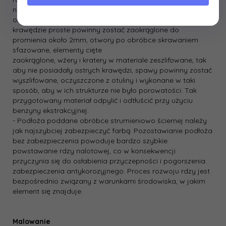
nabierze metalicznego połysku (od metalowego podłoża)”,
oraz normy PN-ISO-8501-3 w stopniu P3, to jest, wszystkie
krawędzie proste powinny zostać zaokrąglone do
promienia około 2mm, otwory po obróbce skrawaniem
sfazowane, elementy cięte
zaokrąglone, wżery i kratery w materiale zeszlifowane, tak
aby nie posiadały ostrych krawędzi, spawy powinny zostać
wyszlifowane, oczyszczone z otuliny i wykonane w taki
sposób, aby w ich strukturze nie było porowatości. Tak
przygotowany materiał odpylić i odtłuścić przy użyciu
benzyny ekstrakcyjnej.
- Podłoża poddane obróbce strumieniowo ściernej należy
jak najszybciej zabezpieczyć farbą. Pozostawianie podłoża
bez zabezpieczenia powoduje bardzo szybkie
powstawanie rdzy nalotowej, co w konsekwencji
przyczynia się do osłabienia przyczepności i pogorszenia
zabezpieczenia antykorozyjnego. Proces rozwoju rdzy jest
bezpośrednio związany z warunkami środowiska, w jakim
element się znajduje.
Malowanie