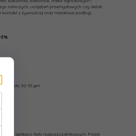
eń, balustrad, balkonów, mebli ogrodowych i
yn rolniczych, urządzeń przemysłowych czy detali
kontakt z żywnością oraz metalowe podłogi,
±5%:
cia.
łoki około 30-35 μm
ego do aplikacji farb rozpuszczalnikowych. Przed