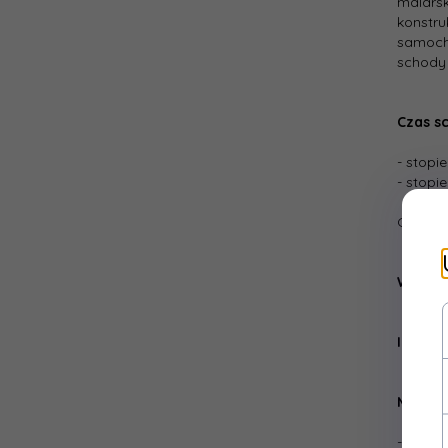
malarsk
konstru
samoch
schody 
Czas s
- stopie
- stopi
Obniżen
Wydajn
Ilość w
Metody 
- wałek