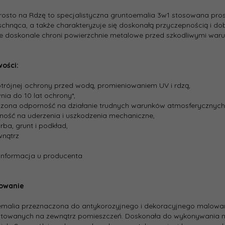
rosto na Rdzę to specjalistyczna gruntoemalia 3w1 stosowana prosto
chnąca, a także charakteryzuje się doskonałą przyczepnością i dobr
 doskonale chroni powierzchnie metalowe przed szkodliwymi waru
wości:
potrójnej ochrony przed wodą, promieniowaniem UV i rdzą,
nia do 10 lat ochrony*,
szona odporność na działanie trudnych warunków atmosferycznych
ność na uderzenia i uszkodzenia mechaniczne,
arba, grunt i podkład,
wnątrz
 informacja u producenta
owanie
malia przeznaczona do antykorozyjnego i dekoracyjnego malowani
atowanych na zewnątrz pomieszczeń. Doskonała do wykonywania n