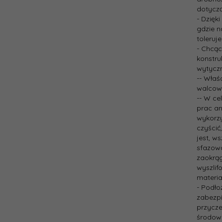
dotyczą
- Dzięk
gdzie n
toleruj
- Chcąc
konstru
wytycz
-- Właś
walcown
-- W ce
prac an
wykorzy
czyścić
jest, w
sfazowa
zaokrąg
wyszlif
materia
- Podło
zabezpi
przycze
środowi