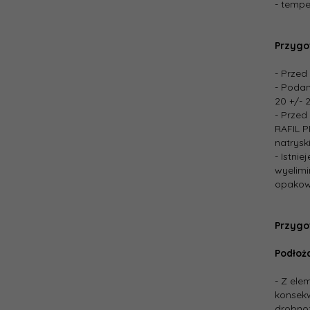
- tempe
Przygo
- Przed
- Podan
20 +/- 2
- Przed
RAFIL P
natrys
- Istni
wyelimi
opakowa
Przygo
Podłoża
- Z ele
konsek
drobnoz