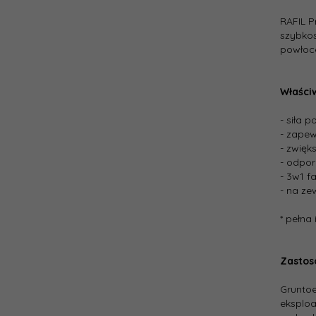
RAFIL P
szybkos
powłoce
Właści
- siła 
- zapew
- zwięk
- odpor
- 3w1 f
- na ze
* pełna
Zastos
Gruntoe
eksplo