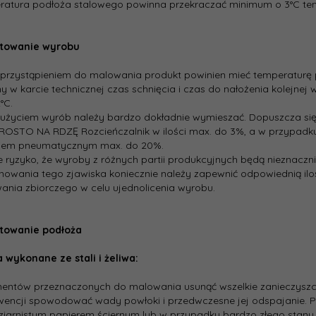
ratura podłoża stalowego powinna przekraczać minimum o 3°C tem
towanie wyrobu
 przystąpieniem do malowania produkt powinien mieć temperaturę
y w karcie technicznej czas schnięcia i czas do nałożenia kolejne
°C.
 użyciem wyrób należy bardzo dokładnie wymieszać. Dopuszcza się 
ROSTO NA RDZĘ Rozcieńczalnik w ilości max. do 3%, a w przypadku
kiem pneumatycznym max. do 20%.
eje ryzyko, że wyroby z różnych partii produkcyjnych będą nieznaczni
nowania tego zjawiska koniecznie należy zapewnić odpowiednią iloś
nia zbiorczego w celu ujednolicenia wyrobu.
towanie podłoża
 wykonane ze stali i żeliwa:
mentów przeznaczonych do malowania usunąć wszelkie zanieczyszc
wencji spowodować wady powłoki i przedwczesne jej odspajanie. 
iarnistym papierem ściernym lub w przypadku bardzo złego stanu 