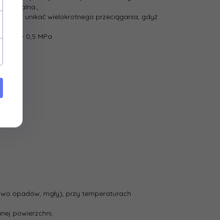
ceptowalna.,
 należy unikać wielokrotnego przeciągania, gdyż
ku 0,3 - 0,5 MPa
ństwo opadów, mgły), przy temperaturach
nej powierzchni,