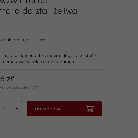
TKOWY farba
lia do stali żeliwa
rodukt dostępny!
2 szt.
ormuj obsługę przed zakupem, aby skorzystać z
 internetowej w sklepie stacjonarnym
65
zł*
brutto z podatkiem VAT
DO KOSZYKA