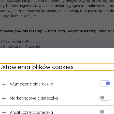
ich. Szczególnie polecana do ochrony antykorozyjnej bram, ogrodz
kcji budowlanych oraz w celach dekoracyjnych do malowania masz
odowych. Nie stosować produktu na elementy mające bezpośredni 
i ciągi komunikacyjne.
chnięcia powłoki w temp. 20±2°C przy wilgotności wzg. pow. 55
ń 1, najwyżej – 40 minut,
eń 3, najwyżej – 9 godzin
ie temperatury i/lub wzrost wilgotności może wydłużyć czas schnię
Ustawienia plików cookies
ość:
do 10 m²/l przy jednokrotnym malowaniu, grubość suchej pow
Wymagane ciasteczka
arstw:
2-3 warstwy
Marketingowe ciasteczka
aplikacji:
Analityczne ciasteczka
 - należy używać miękkiego wałka flokowego lub innego przeznczon