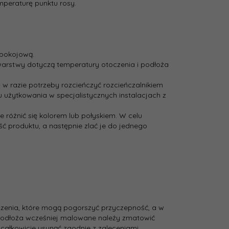
peraturę punktu rosy.
 pokojową.
j warstwy dotyczą temperatury otoczenia i podłoża
w razie potrzeby rozcieńczyć rozcieńczalnikiem
 użytkowania w specjalistycznych instalacjach z
e różnić się kolorem lub połyskiem. W celu
ć produktu, a następnie zlać je do jednego
zenia, które mogą pogorszyć przyczepność, a w
Podłoża wcześniej malowane należy zmatowić
całkowicie usunąć zgodnie z zaleceniami