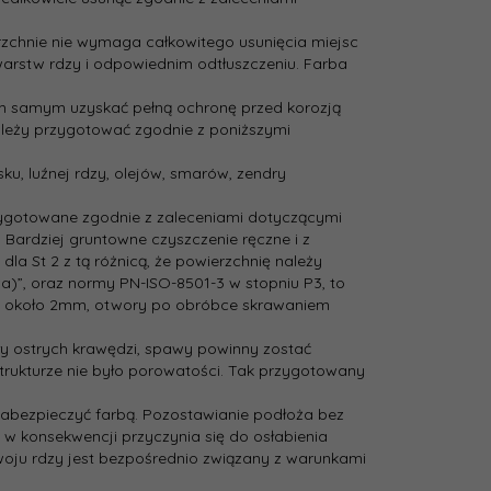
zchnie nie wymaga całkowitego usunięcia miejsc
 warstw rdzy i odpowiednim odtłuszczeniu. Farba
ym samym uzyskać pełną ochronę przed korozją
ależy przygotować zgodnie z poniższymi
u, luźnej rdzy, olejów, smarów, zendry
zygotowane zgodnie z zaleceniami dotyczącymi
 Bardziej gruntowne czyszczenie ręczne i z
 St 2 z tą różnicą, że powierzchnię należy
a)”, oraz normy PN-ISO-8501-3 w stopniu P3, to
nia około 2mm, otwory po obróbce skrawaniem
ały ostrych krawędzi, spawy powinny zostać
strukturze nie było porowatości. Tak przygotowany
zabezpieczyć farbą. Pozostawianie podłoża bez
w konsekwencji przyczynia się do osłabienia
woju rdzy jest bezpośrednio związany z warunkami