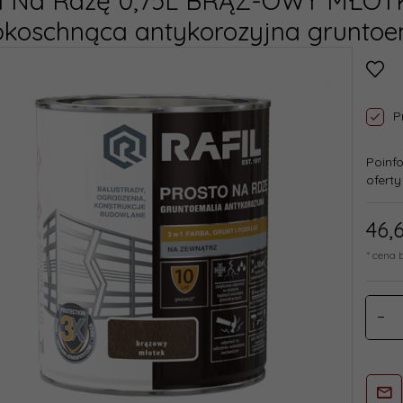
il Na Rdzę 0,75L BRĄZ-OWY MŁO
koschnąca antykorozyjna gruntoema
P
Poinf
oferty
46,
* cena 