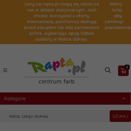
Ceny na rapta.pl mogą się różnić od
Kliknij
cen w sklepie stacjonarnym. Jeśli
tutaj
chcesz skorzystać z oferty
aby
internetowej, poinformuj obsługę
zamknąć
przed zakupem lub złóż zamówienie
powiadomie
online, wybierając opcję Odbiór
osobisty w Rabce-Zdroju.
0
Kategorie
SZUKAJ