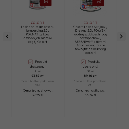
COLORIT
COLORIT
Lakier do ścian betonu
Colorit Lakier Akrylowy
L
lamperyjny 2,5L
Drewna 2,5L POŁYSK
PÓŁMAT tynków
wodny szybkoschnący
ozdobnych mozaiki
bezzapachowy
cegły Colorit
BEZBARWNY z filtrami
UV do wewnątrz i na
zewnątrz nieżółknący
boazerii
Produkt
Produkt
dostępny!
dostępny!
9 szt.
31 szt.
93,
87
zł*
89,
40
zł*
* cena brutto z podatkiem
* cena brutto z podatkiem
*
VAT
VAT
Cena jednostkowa:
Cena jednostkowa:
37.55 zł
35.76 zł