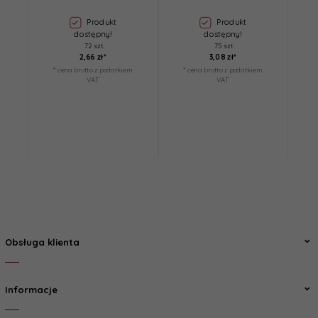
Produkt
Produkt
dostępny!
dostępny!
72 szt.
75 szt.
2,
66
zł*
3,
08
zł*
* cena brutto z podatkiem
* cena brutto z podatkiem
*
VAT
VAT
Obsługa klienta
Informacje