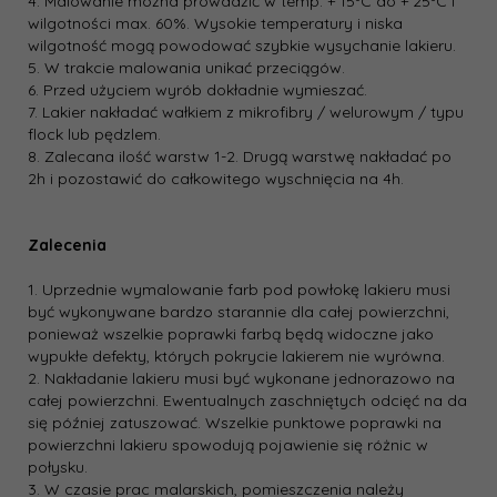
4. Malowanie można prowadzić w temp. + 15ºC do + 25ºC i
wilgotności max. 60%. Wysokie temperatury i niska
wilgotność mogą powodować szybkie wysychanie lakieru.
5. W trakcie malowania unikać przeciągów.
6. Przed użyciem wyrób dokładnie wymieszać.
7. Lakier nakładać wałkiem z mikrofibry / welurowym / typu
flock lub pędzlem.
8. Zalecana ilość warstw 1-2. Drugą warstwę nakładać po
2h i pozostawić do całkowitego wyschnięcia na 4h.
Zalecenia
1. Uprzednie wymalowanie farb pod powłokę lakieru musi
być wykonywane bardzo starannie dla całej powierzchni,
ponieważ wszelkie poprawki farbą będą widoczne jako
wypukłe defekty, których pokrycie lakierem nie wyrówna.
2. Nakładanie lakieru musi być wykonane jednorazowo na
całej powierzchni. Ewentualnych zaschniętych odcięć na da
się później zatuszować. Wszelkie punktowe poprawki na
powierzchni lakieru spowodują pojawienie się różnic w
połysku.
3. W czasie prac malarskich, pomieszczenia należy