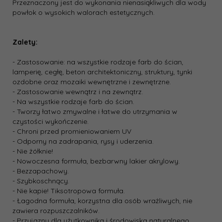
Przeznaczony jest do wykonania nienasiąkliwych dla wody
powłok o wysokich walorach estetycznych.
Zalety:
- Zastosowanie: na wszystkie rodzaje farb do ścian,
lamperię, cegłę, beton architektoniczny, struktury, tynki
ozdobne oraz mozaiki wewnętrzne i zewnętrzne.
- Zastosowanie wewnątrz i na zewnątrz.
- Na wszystkie rodzaje farb do ścian.
- Tworzy łatwo zmywalne i łatwe do utrzymania w
czystości wykończenie.
- Chroni przed promieniowaniem UV
- Odporny na zadrapania, rysy i uderzenia.
- Nie żółknie!
- Nowoczesna formuła, bezbarwny lakier akrylowy.
- Bezzapachowy.
- Szybkoschnący.
- Nie kapie! Tiksotropowa formuła.
- Łagodna formuła, korzystna dla osób wrażliwych, nie
zawiera rozpuszczalników.
- Przyjazny dla użytkownika i środowiska naturalnego.