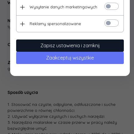
Wydajność:
1L do 12 m²
Wysyłanie danych marketingowych
Narzędzia do aplikacji:
wałek z mikrofibry / welurowy/
Reklamy spersonalizowane
typu flock, pędzel
Czyszczenie narzędzi:
woda z dodatkiem detergentu
Zapisz ustawienia i zamknij
Zaakceptuj wszystkie
Zawartość LZO:
Limit zawartości LZO Kat.5/e (FW): 130
g/l (2010), produkt zawiera max.15 g/l
Sposób użycia
1. Stosować na czyste, odpylone, odtłuszczone i suche
powierzchnie o równej chłonności.
2. Używać wyłącznie czystych i suchych narzędzi.
3. Narzędzia malarskie w czasie przerw w pracy należy
bezwzględnie umyć.