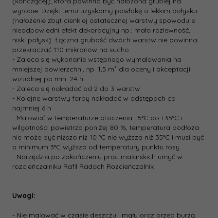
(kończącej), która powinna być nałożona grubiej na
wyrobie. Dzięki temu uzyskamy powłokę o lekkim połysku
(nałożenie zbyt cienkiej ostatecznej warstwy spowoduje
nieodpowiedni efekt dekoracyjny np.: mała rozlewność,
niski połysk) .Łączna grubość dwóch warstw nie powinna
przekraczać 110 mikronów na sucho.
- Zaleca się wykonanie wstępnego wymalowania na
mniejszej powierzchni, np. 1,5 m² dla oceny i akceptacji
wizualnej po min. 24 h.
- Zaleca się nakładać od 2 do 3 warstw
- Kolejne warstwy farby nakładać w odstępach co
najmniej 6 h
- Malować w temperaturze otoczenia +5°C do +35°C i
wilgotności powietrza poniżej 80 %, temperatura podłoża
nie może być niższa niż 10 °C nie wyższa niż 35°C i musi być
o minimum 3°C wyższa od temperatury punktu rosy.
- Narzędzia po zakończeniu prac malarskich umyć w
rozcieńczalniku Rafil Radach Rozcieńczalnik
Uwagi:
- Nie malować w czasie deszczu i mgły oraz przed burzą.