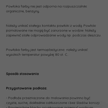
Powłoka farby nie jest odporna na rozpuszczalniki
organiczne, benzyny.
Należy unikać stałego kontaktu powłoki z wodą. Powłoki
pomalowane nie mogą być zanurzone w wodzie. Należy
zapewnić stałe odprowadzanie wody np. podczas deszczu.
Powłoka farby jest termoplastyczna ­ należy unikać
wysokich temperatur powyżej 80 st. C.
Sposób stosowania
Przygotowanie podłoża:
- Podłoże przeznaczone do malowania powinno być
czyste, suche, dokładnie odtłuszczone i bez śladów korozji.
- Powierzchnie blachy ocynkowanej przemyć wodnym