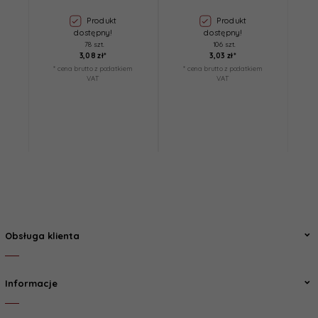
Produkt
Produkt
dostępny!
dostępny!
78 szt.
106 szt.
3,
08
zł*
3,
03
zł*
* cena brutto z podatkiem
* cena brutto z podatkiem
*
VAT
VAT
Obsługa klienta
Informacje