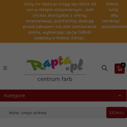
Ceny na rapta.pl mogą się różnić od
Kliknij
cen w sklepie stacjonarnym. Jeśli
tutaj
chcesz skorzystać z oferty
aby
internetowej, poinformuj obsługę
zamknąć
przed zakupem lub złóż zamówienie
powiadomie
online, wybierając opcję Odbiór
osobisty w Rabce-Zdroju.
0
Kategorie
SZUKAJ