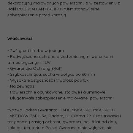
dekoracyjny malowanych powierzchni, a w zestawieniu z
Rafil PODKŁAD ANTYKOROZYJNY stanowi silne
zabezpieczenie przed korozją.
Właściwości:
- 2w1 grunt i farba w jednym,
- Podwyższona ochrona przed zmiennymi warunkami
atmosferycznymi i UV
- Gwarancja Ochrony 8-lat*
- Szybkoschnąca, sucha w dotyku po 60 min
- Wysoka elastyczność i trwałość powłoki
- Na zewnątrz
- Powierzchnie ocynkowane, stalowe i aluminiowe
- Długotrwałe zabezpieczenie malowanej powierzchni
*Nazwa i adres Gwaranta: RADOMSKA FABRYKA FARB I
LAKIERÓW RAFIL SA, Radom, ul. Czarna 29. Czas trwania i
terytorialny zasięg ochrony gwarancyjnej: 8 lat od daty
zakupu, terytorium Polski. Gwarancja nie wyłącza, nie