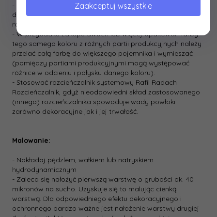
- Przed przystąpieniem do malowania farbę należy
Zaakceptuj wszystkie
dokładnie wymieszać i w razie potrzeby rozcieńczyć
rozcieńczalnikiem do farb Radach
- W przypadku zakupu dwóch lub więcej opakowań farby
tego samego koloru z różnych partii produkcyjnych należy
przelać całą farbę do większego pojemnika i wymieszać
(pomiędzy partiami produkcyjnymi mogą występować
różnice w odcieniu i połysku danego koloru).
- Stosować rozcieńczalnik systemowy Rafil Radach
Rozcieńczalnik, gdyż nieodpowiedni skład zastosowanego
(innego) rozcieńczalnika spowoduje wady powłoki
zarówno dekoracyjne jak i jej trwałość.
Malowanie:
- Nakładaj pędzlem, wałkiem lub natryskiem
hydrodynamicznym
- Zaleca się nałożyć pierwszą warstwę o grubości ok. 40
mikronów na sucho. Uzyskuje się to malując cienką
warstwą. Dla odpowiedniego efektu dekoracyjnego i
ochronnego bardzo ważne jest nałożenie warstwy drugiej