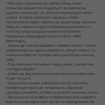
- Malować w słoneczne dni, jednak należy unikać
malowania powierzchni nagrzanych do nadmiernie
wysokich temperatur, np. podczas intensywnych letnich
upałów. W takich warunkach, zawarty w farbie
rozcieńczalnik szybko odparowuje, pogarszając zdolność
farby do rozlewania się po malowanej powierzchni, co
może być przyczyną powstawania wad powłoki,
negatywnie wpływających na jej trwałość i efekt
dekoracyjny.
- Zaleca się malować pędzlem z miękkim włosiem i unikać
wielokrotnego pociągania pędzlem w jednym miejscu, co
może prowadzić do rozmiękczania poprzedniej warstwy
farby.
- Przy malowaniu natryskiem należy unikać zjawiska tzw.
„suchego natrysku”.
- Zaleca się aby jedna warstwa powłoki nie przekraczała
40 μm na sucho
- Wysychanie powłoki uzależnione jest od czynników
zewnętrznych takich jak: temperatura, wilgotność,
cyrkulacja powietrza, a także od grubości warstwy i koloru.
- Nie stosować na podłoża modyfikowane pod względem
poprawy wodoodporności, jak np. na impregnowane lub