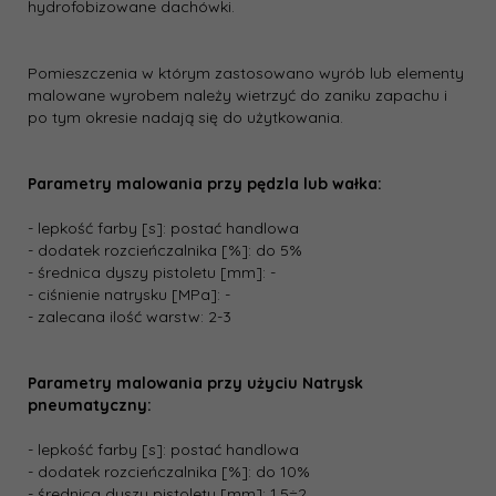
hydrofobizowane dachówki.
Pomieszczenia w którym zastosowano wyrób lub elementy
malowane wyrobem należy wietrzyć do zaniku zapachu i
po tym okresie nadają się do użytkowania.
Parametry malowania przy pędzla lub wałka:
- lepkość farby [s]: postać handlowa
- dodatek rozcieńczalnika [%]: do 5%
- średnica dyszy pistoletu [mm]: -
- ciśnienie natrysku [MPa]: -
- zalecana ilość warstw: 2-3
Parametry malowania przy użyciu Natrysk
pneumatyczny:
- lepkość farby [s]: postać handlowa
- dodatek rozcieńczalnika [%]: do 10%
- średnica dyszy pistoletu [mm]: 1,5÷2