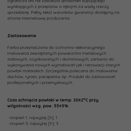
ogranicza ani nie zawiesza uprawnień kupującego
wynikających z przepisów o rękojmi za wady rzeczy
sprzedanej. Pełny tekst warunków gwarancji dostępny na
stronie internetowej producenta.
Zastosowanie
Farba przeznaczona do ochronno-dekoracyjnego
malowania zewnętrznych powierzchni metalowych:
stalowych, ocynkowanych i aluminiowych, zarówno do
wykonywania nowych wymalowań jak i renowacji starych
powłok malarskich. Szczególnie polecana do malowania
dachów, rynien, parapetów itp. Produkt do zastosowań
profesjonalnych i przemysłowych.
Czas schnięcia powłoki w temp. 20±2°C przy
wilgotności wzg. pow. 55±5%:
- stopień 1, najwyżej [h]: 1
- stopień 3, najwyżej [h]: 3