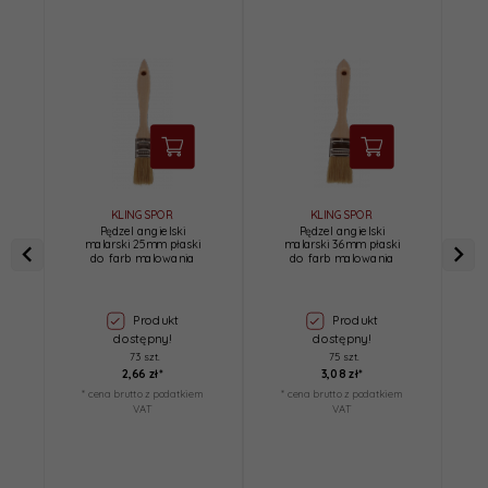
KLINGSPOR
KLINGSPOR
Pędzel angielski
Pędzel angielski
malarski 25mm płaski
malarski 36mm płaski
do farb malowania
do farb malowania
Produkt
Produkt
dostępny!
dostępny!
73 szt.
75 szt.
2,
66
zł*
3,
08
zł*
* cena brutto z podatkiem
* cena brutto z podatkiem
*
VAT
VAT