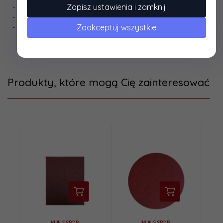
Zapisz ustawienia i zamknij
- nasyp: zamknięty
- materiał nasypu: elektrokorund - tlenek aluminium
Zaakceptuj wszystkie
- podłoże: płótno
Produkty, które mogą Cię zainteresować
KLINGSPOR
KLINGSPOR