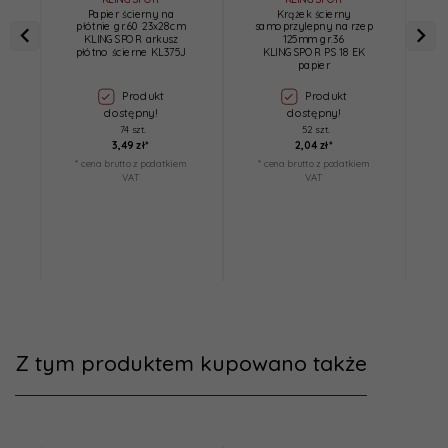
Papier ścierny na
Krążek ścierny
płótnie gr.60 23x28cm
samoprzylepny na rzep
KLINGSPOR arkusz
125mm gr.36
n
płótno ścierne KL375J
KLINGSPOR PS 18 EK
papier
Produkt
Produkt
dostępny!
dostępny!
74 szt.
52 szt.
3,
49
zł*
2,
04
zł*
* cena brutto z podatkiem
* cena brutto z podatkiem
*
VAT
VAT
Z tym produktem kupowano także