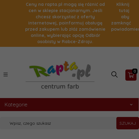
Ceny na rapta.pl mogą się różnić od
Kliknij
cen w sklepie stacjonarnym. Jeśli
tutaj
chcesz skorzystać z oferty
aby
internetowej, poinformuj obsługę
zamknąć
przed zakupem lub złóż zamówienie
powiadomie
online, wybierając opcję Odbiór
osobisty w Rabce-Zdroju.
0
Kategorie
SZUKAJ