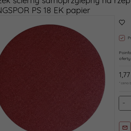
żek ścierny samoprzylepny na rzep
NGSPOR PS 18 EK papier
P
Poinf
oferty
1,
77
* cena 