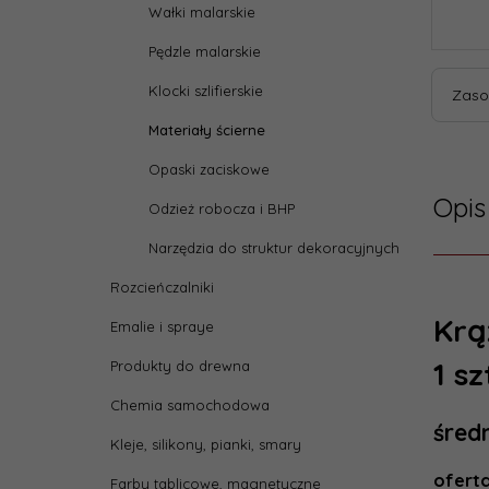
Wałki malarskie
Pędzle malarskie
Klocki szlifierskie
Zaso
Materiały ścierne
Opaski zaciskowe
Opis
Odzież robocza i BHP
Narzędzia do struktur dekoracyjnych
Rozcieńczalniki
Krą
Emalie i spraye
1 sz
Produkty do drewna
Chemia samochodowa
śred
Kleje, silikony, pianki, smary
oferta
Farby tablicowe, magnetyczne