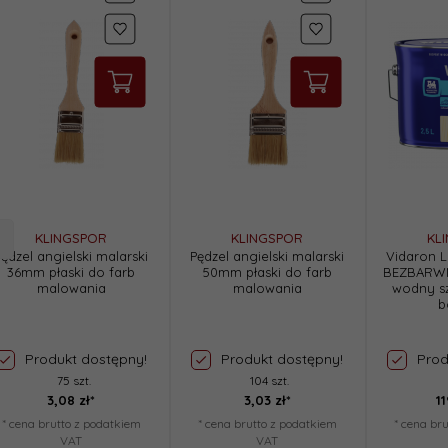
KLINGSPOR
KLINGSPOR
KL
Pędzel angielski malarski
Pędzel angielski malarski
Vidaron L
36mm płaski do farb
50mm płaski do farb
BEZBARWN
malowania
malowania
wodny s
b
Produkt dostępny!
Produkt dostępny!
Prod
75 szt.
104 szt.
3,
08
zł*
3,
03
zł*
11
* cena brutto z podatkiem
* cena brutto z podatkiem
* cena br
VAT
VAT