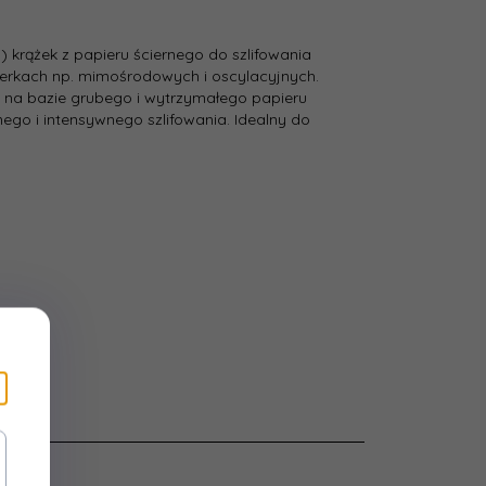
krążek z papieru ściernego do szlifowania
erkach np. mimośrodowych i oscylacyjnych.
t na bazie grubego i wytrzymałego papieru
nego i intensywnego szlifowania. Idealny do