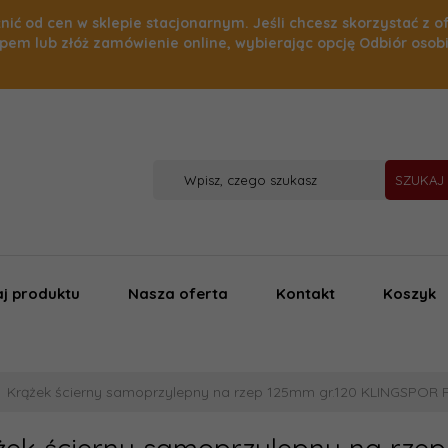
nić od cen w sklepie stacjonarnym. Jeśli chcesz skorzystać z o
pem lub złóż zamówienie online, wybierając opcję Odbiór osob
SZUKAJ
j produktu
Nasza oferta
Kontakt
Koszyk
Krążek ścierny samoprzylepny na rzep 125mm gr.120 KLINGSPOR P