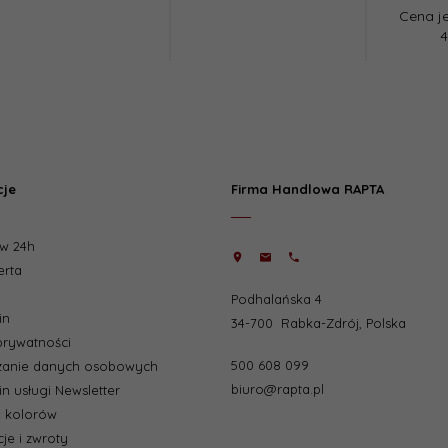
Cena j
4
cje
Firma Handlowa RAPTA
w 24h
erta
Podhalańska 4
in
34-700
Rabka-Zdrój
,
Polska
 prywatności
500 608 099
zanie danych osobowych
biuro@rapta.pl
n usługi Newsletter
 kolorów
je i zwroty