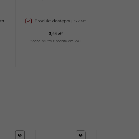
Produkt dostępny!
Produkt d
szt.
122 szt.
3,
44
zł*
3,
44
* cena brutto z podatkiem VAT
* cena brutto z