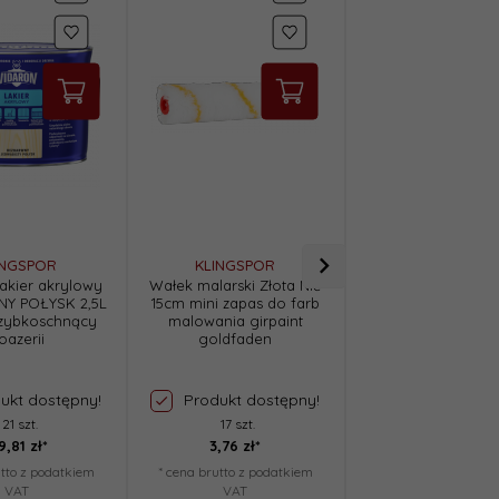
INGSPOR
KLINGSPOR
KLINGSPOR
akier akrylowy
Wałek malarski Złota Nić
Wałek malarski Zło
Y POŁYSK 2,5L
15cm mini zapas do farb
10cm mini zapas d
zybkoschnący
malowania girpaint
malowania girpa
oazerii
goldfaden
goldfaden
ukt dostępny!
Produkt dostępny!
Produkt dost
21 szt.
17 szt.
48 szt.
9,
81
zł*
3,
76
zł*
2,
71
zł*
utto z podatkiem
* cena brutto z podatkiem
* cena brutto z pod
VAT
VAT
VAT