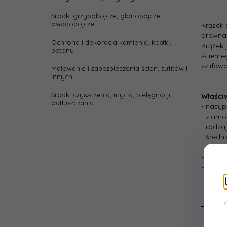
Środki grzybobójcze, glonobójcze,
owadobójcze
Krążek 
drewna 
Ochrona i dekoracja kamienia, kostki,
Krążek 
betonu
ścierne
szlifow
Malowanie i zabezpieczenia ścian, sufitów i
innych
Środki czyszczenia, mycia, pielęgnacji,
Właści
odtłuszczania
- nasyp
- ziarn
- rodza
- średn
- spoiw
- mocow
- brak