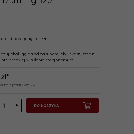
 125mm gr.120
rodukt dostępny!
110 szt.
ormuj obsługę przed zakupem, aby skorzystać z
 internetowej w sklepie stacjonarnym
zł*
brutto z podatkiem VAT
DO KOSZYKA