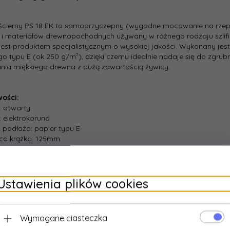
ścierny PS 18 EK to samoprzyczepny (wygodne mocowanie na rzep) 
i materiałów drewnopochodnych używany w różnego rodzaju szlifi
jest produktem specjalistycznym o wysokiej jakości. Wykonany jes
go typu E (ok 250 g/m²), dzięki czemu idealnie nadaje się do zgrub
ania miękkiego drewna z dużą zawartością żywicy.
wości:
: otwarty
o: elektrokorund
j podłoża: papier typu E
ica krążka: 125mm
o:
żywica syntetyczna
anie do tarczy: na rzep
 otworów
Ustawienia plików cookies
Wymagane ciasteczka