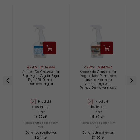
POMOC DOMOWA
POMOC DOMOWA
Środek Do Czyszczenia
Środek do Czyszczenia
Ś
Fug Mycia Czysta Fuga
Nagrobków Pomników
Płyn 0,5L Pomoc
Lastrika Marmuru
Domowa mycia
Granitu Płyn 0,5L
P
Pomoc Domowa mycia
Produkt
Produkt
dostępny!
dostępny!
9 szt.
3 szt.
16,
22
zł*
15,
60
zł*
* cena brutto z podatkiem
* cena brutto z podatkiem
*
VAT
VAT
Cena jednostkowa:
Cena jednostkowa:
32.44 zł
31.20 zł