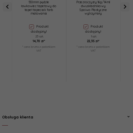
130mm pędzle
Przezroczysty 16g/14ml
ławkowiec tapetowy do
dwuskładnikowy
z
tapet tapeciak farb
Spoiwo Plastyczne
p
malowania
wytrzymały
Produkt
Produkt
dostępny!
dostępny!
23 szt.
1 szt.
14,
70
zł*
22,
35
zł*
* cena brutto z podatkiem
* cena brutto z podatkiem
*
VAT
VAT
Obsługa klienta