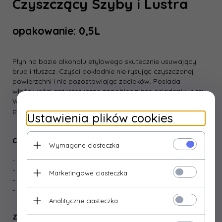
Czyszczący Szyby i Lustra
opakowanie: 0,5L
Płyn na bazie alkoholu etylowego skutecznie usuwający
brud i tłuszcz. Czyści dokładnie nie rysując czyszczonej
powierzchni i nie pozostawiając zacieków. Posiada
właściwości antystatyczne zapobiegające osiadaniu kurzu.
Wypełnia pomieszczenie świeżym zapachem. Gwarantuje
połysk bez smug.
Ustawienia plików cookies
Cechy produktu:
Wymagane ciasteczka
- butelka z atomizerem,
- skuteczny w działaniu,
Marketingowe ciasteczka
- nie pozostawia smug i zacieków,
- nie rysuje powierzchni.
Analityczne ciasteczka
Zastosowanie