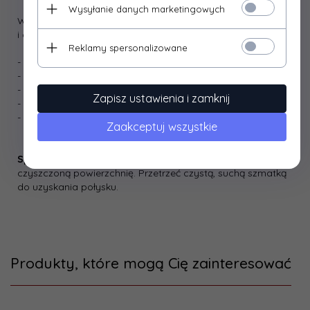
Wysyłanie danych marketingowych
Wyrób przeznaczony do usuwania zabrudzeń ze szklanych
i gładkich powierzchni. Idealny do czyszczenia:
Reklamy spersonalizowane
- szyb,
- luster,
- kryształów,
Zapisz ustawienia i zamknij
- glazury,
- porcelany.
Zaakceptuj wszystkie
Sposób użycia:
Spryskać niewielką ilością płynu
czyszczoną powierzchnię. Przetrzeć czystą, suchą szmatką
do uzyskania połysku.
Produkty, które mogą Cię zainteresować