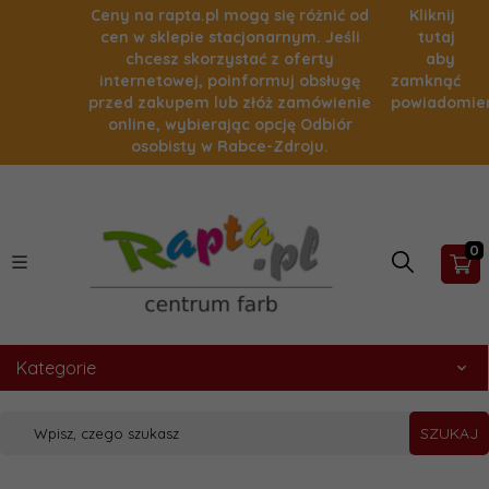
Ceny na rapta.pl mogą się różnić od
Kliknij
cen w sklepie stacjonarnym. Jeśli
tutaj
chcesz skorzystać z oferty
aby
internetowej, poinformuj obsługę
zamknąć
przed zakupem lub złóż zamówienie
powiadomie
online, wybierając opcję Odbiór
osobisty w Rabce-Zdroju.
0
Kategorie
SZUKAJ