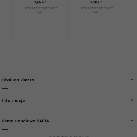
2,
66
zł*
3,
08
zł*
* cena brutto z podatkiem
* cena brutto z podatkiem
*
VAT
VAT
Obsługa klienta
Informacje
Firma Handlowa RAPTA
Informacja o cookies