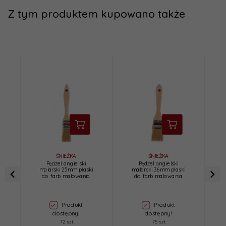
Z tym produktem kupowano także
ŚNIEŻKA
ŚNIEŻKA
Pędzel angielski
Pędzel angielski
malarski 25mm płaski
malarski 36mm płaski
do farb malowania
do farb malowania
Produkt
Produkt
dostępny!
dostępny!
72 szt.
75 szt.