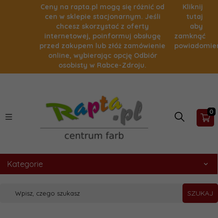
Ceny na rapta.pl mogą się różnić od
Kliknij
cen w sklepie stacjonarnym. Jeśli
tutaj
chcesz skorzystać z oferty
aby
internetowej, poinformuj obsługę
zamknąć
przed zakupem lub złóż zamówienie
powiadomie
online, wybierając opcję Odbiór
osobisty w Rabce-Zdroju.
0
Kategorie
SZUKAJ