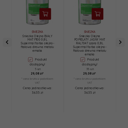
ŚNIEŻKA
ŚNIEŻKA
Śnieżka Olejna BIAŁY
Śnieżka Olejna
MAT F100 0,8L
POPIELATY JASNY MAT
P
Supermal farba olejno-
RAL7047 szara 0,8L
ftalowa drewna metalu
Supermal farba olejno-
o
emalia
ftalowa drewna metalu
emalia
Produkt
Produkt
dostępny!
dostępny!
5 szt.
35 szt.
29,
08
zł*
29,
08
zł*
* cena brutto z podatkiem
* cena brutto z podatkiem
*
VAT
VAT
Cena jednostkowa:
Cena jednostkowa:
36.35 zł
36.35 zł