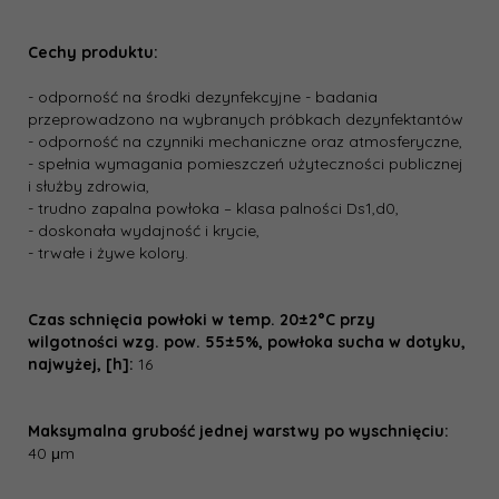
Cechy produktu:
- odporność na środki dezynfekcyjne - badania
przeprowadzono na wybranych próbkach dezynfektantów
- odporność na czynniki mechaniczne oraz atmosferyczne,
- spełnia wymagania pomieszczeń użyteczności publicznej
i służby zdrowia,
- trudno zapalna powłoka – klasa palności D­s1,d0,
- doskonała wydajność i krycie,
- trwałe i żywe kolory.
Czas schnięcia powłoki w temp. 20±2°C przy
wilgotności wzg. pow. 55±5%, powłoka sucha w dotyku,
najwyżej, [h]:
16
Maksymalna grubość jednej warstwy po wyschnięciu:
40 μm