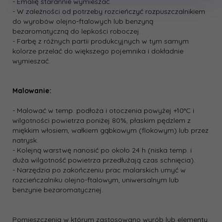
- Emalię starannie wymieszać.
- W zależności od potrzeby rozcieńczyć rozpuszczalnikiem
do wyrobów olejno­-ftalowych lub benzyną
bezaromatyczną do lepkości roboczej.
- Farbę z różnych partii produkcyjnych w tym samym
kolorze przelać do większego pojemnika i dokładnie
wymieszać.
Malowanie:
- Malować w temp. podłoża i otoczenia powyżej +10°C i
wilgotności powietrza poniżej 80%, płaskim pędzlem z
miękkim włosiem, wałkiem gąbkowym (flokowym) lub przez
natrysk.
- Kolejną warstwę nanosić po około 24 h (niska temp. i
duża wilgotność powietrza przedłużają czas schnięcia).
- Narzędzia po zakończeniu prac malarskich umyć w
rozcieńczalniku olejno­-ftalowym, uniwersalnym lub
benzynie bezaromatycznej.
Pomieszczenia w którym zastosowano wyrób lub elementy