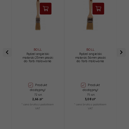
BOLL
BOLL
Pędzel angielski
Pędzel angielski
malarski 25mm płaski
malarski 36mm płaski
do farb malowania
do farb malowania
Produkt
Produkt
dostępny!
dostępny!
72 szt.
75 szt.
2,
66
zł*
3,
08
zł*
* cena brutto z podatkiem
* cena brutto z podatkiem
*
VAT
VAT