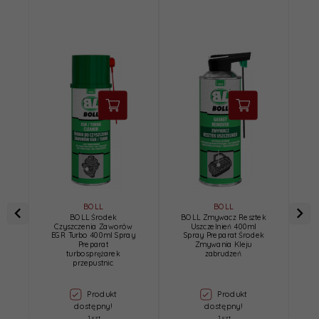
BOLL
BOLL
BOLL Środek
BOLL Zmywacz Resztek
Czyszczenia Zaworów
Uszczelnień 400ml
EGR Turbo 400ml Spray
Spray Preparat Środek
Preparat
Zmywania Kleju
turbosprężarek
zabrudzeń
u
przepustnic
Produkt
Produkt
dostępny!
dostępny!
1 szt.
1 szt.