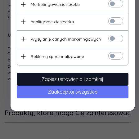
lub czystej szmatki nasączonej zmywaczem. W razie
Marketingowe ciasteczka
potrzeby czynność powtórzyć. Po odtłuszczeniu
powierzchni pozostałość zmywacza odparowuje.
Analityczne ciasteczka
Uwagi
Wysyłanie danych marketingowych
Wszystkie dane techniczne są wartościami orientacyjnymi.
Radzimy przetestować materiał aby upewnić się co do
Reklamy spersonalizowane
przydatności w określonym zastosowaniu. Producent
zastrzega sobie prawo do poprawiania produktu i zmiany
warunków technicznych z możliwością dokonania zmian
wewnątrz specyfikacji.
Zapisz ustawienia i zamknij
Zaakceptuj wszystkie
Produkty, które mogą Cię zainteresować