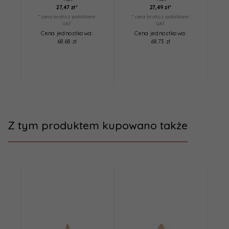
27,
47
zł*
27,
49
zł*
* cena brutto z podatkiem
* cena brutto z podatkiem
*
VAT
VAT
Cena jednostkowa:
Cena jednostkowa:
68.68 zł
68.73 zł
Z tym produktem kupowano także