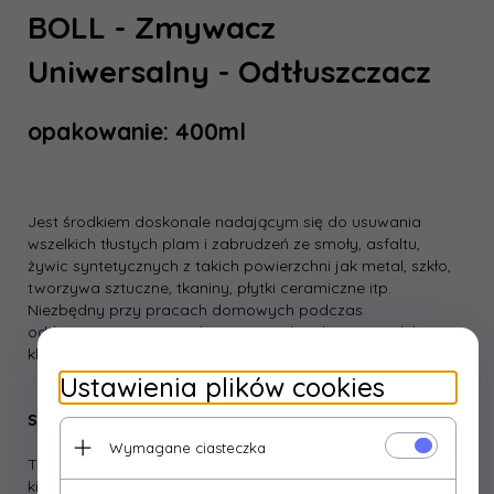
BOLL - Zmywacz
Uniwersalny - Odtłuszczacz
opakowanie: 400ml
Jest środkiem doskonale nadającym się do usuwania
wszelkich tłustych plam i zabrudzeń ze smoły, asfaltu,
żywic syntetycznych z takich powierzchni jak metal, szkło,
tworzywa sztuczne, tkaniny, płytki ceramiczne itp.
Niezbędny przy pracach domowych podczas
odtłuszczania powierzchni np. przed malowaniem, lub
klejeniem taśm.
Ustawienia plików cookies
Sposób użycia
Wymagane ciasteczka
Tłustą lub zabrudzoną powierzchnię przetrzeć w jednym
kierunku używając jednorazowego ręcznika papierowego