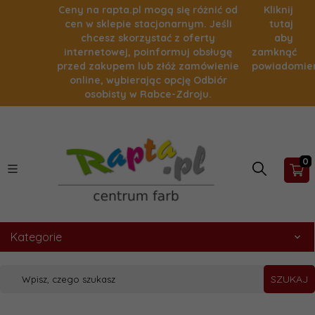
Ceny na rapta.pl mogą się różnić od
Kliknij
cen w sklepie stacjonarnym. Jeśli
tutaj
chcesz skorzystać z oferty
aby
internetowej, poinformuj obsługę
zamknąć
przed zakupem lub złóż zamówienie
powiadomie
online, wybierając opcję Odbiór
osobisty w Rabce-Zdroju.
0
Kategorie
SZUKAJ