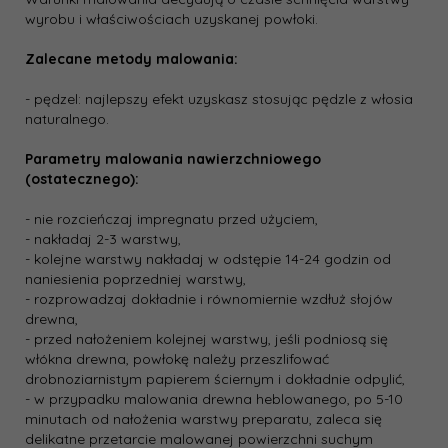
wyrobu i właściwościach uzyskanej powłoki.
Zalecane metody malowania:
- pędzel: najlepszy efekt uzyskasz stosując pędzle z włosia
naturalnego.
Parametry malowania nawierzchniowego
(ostatecznego):
- nie rozcieńczaj impregnatu przed użyciem,
- nakładaj 2-3 warstwy,
- kolejne warstwy nakładaj w odstępie 14-24 godzin od
naniesienia poprzedniej warstwy,
- rozprowadzaj dokładnie i równomiernie wzdłuż słojów
drewna,
- przed nałożeniem kolejnej warstwy, jeśli podniosą się
włókna drewna, powłokę należy przeszlifować
drobnoziarnistym papierem ściernym i dokładnie odpylić,
- w przypadku malowania drewna heblowanego, po 5-10
minutach od nałożenia warstwy preparatu, zaleca się
delikatne przetarcie malowanej powierzchni suchym