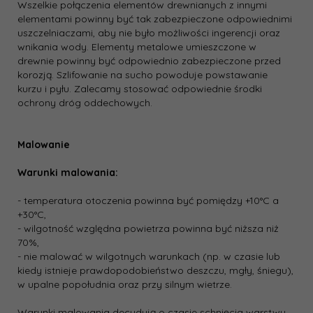
Wszelkie połączenia elementów drewnianych z innymi
elementami powinny być tak zabezpieczone odpowiednimi
uszczelniaczami, aby nie było możliwości ingerencji oraz
wnikania wody. Elementy metalowe umieszczone w
drewnie powinny być odpowiednio zabezpieczone przed
korozją. Szlifowanie na sucho powoduje powstawanie
kurzu i pyłu. Zalecamy stosować odpowiednie środki
ochrony dróg oddechowych.
Malowanie
Warunki malowania:
- temperatura otoczenia powinna być pomiędzy +10°C a
+30°C,
- wilgotność względna powietrza powinna być niższa niż
70%,
- nie malować w wilgotnych warunkach (np. w czasie lub
kiedy istnieje prawdopodobieństwo deszczu, mgły, śniegu),
w upalne popołudnia oraz przy silnym wietrze.
Warunki malowania decydują o czasie schnięcia warstwy