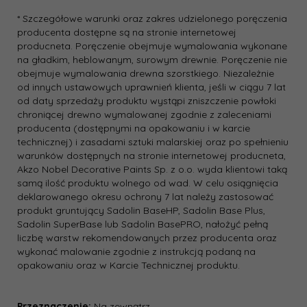
* Szczegółowe warunki oraz zakres udzielonego poręczenia
producenta dostępne są na stronie internetowej
producneta. Poręczenie obejmuje wymalowania wykonane
na gładkim, heblowanym, surowym drewnie. Poręczenie nie
obejmuje wymalowania drewna szorstkiego. Niezależnie
od innych ustawowych uprawnień klienta, jeśli w ciągu 7 lat
od daty sprzedaży produktu wystąpi zniszczenie powłoki
chroniącej drewno wymalowanej zgodnie z zaleceniami
producenta (dostępnymi na opakowaniu i w karcie
technicznej) i zasadami sztuki malarskiej oraz po spełnieniu
warunków dostępnych na stronie internetowej producneta,
Akzo Nobel Decorative Paints Sp. z o.o. wyda klientowi taką
samą ilość produktu wolnego od wad. W celu osiągnięcia
deklarowanego okresu ochrony 7 lat należy zastosować
produkt gruntujący Sadolin BaseHP, Sadolin Base Plus,
Sadolin SuperBase lub Sadolin BasePRO, nałożyć pełną
liczbę warstw rekomendowanych przez producenta oraz
wykonać malowanie zgodnie z instrukcją podaną na
opakowaniu oraz w Karcie Technicznej produktu.
Przeznaczenie:
Na zewnątrz