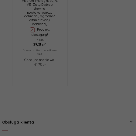
Vidaron Impregnat 0,7L
V19 Złoty Dąb do
drewna
powłokotwórczy
ochronny ogrodzeń
altan elewacji
ochronny
Produkt
dostępny!
4 szt.
29,
21
zł*
* cena brutto z podatkiem
VAT
Cena jednostkowa:
41.73 zł
Obsługa klienta