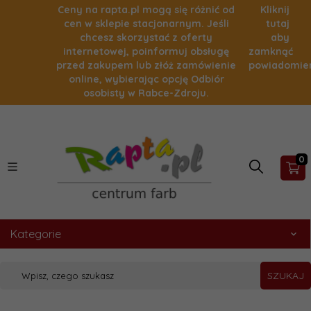
Ceny na rapta.pl mogą się różnić od
Kliknij
cen w sklepie stacjonarnym. Jeśli
tutaj
chcesz skorzystać z oferty
aby
internetowej, poinformuj obsługę
zamknąć
przed zakupem lub złóż zamówienie
powiadomie
online, wybierając opcję Odbiór
osobisty w Rabce-Zdroju.
0
Kategorie
SZUKAJ