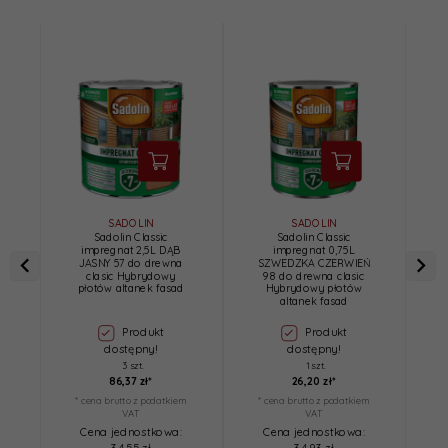
SADOLIN
SADOLIN
Sadolin Classic
Sadolin Classic
impregnat 2,5L DĄB
impregnat 0,75L
JASNY 57 do drewna
SZWEDZKA CZERWIEŃ
clasic Hybrydowy
98 do drewna clasic
płotów altanek fasad
Hybrydowy płotów
altanek fasad
Produkt
Produkt
dostępny!
dostępny!
3 szt.
1 szt.
86,
37
zł*
26,
20
zł*
* cena brutto z podatkiem
* cena brutto z podatkiem
*
VAT
VAT
Cena jednostkowa:
Cena jednostkowa: