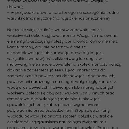
stopnia wykończenia (poprzednie warstwy wsiąkły w
drewno),
- w przypadku drewna narażonego na szczególnie trudne
warunki atmosferyczne (np. wysokie nasłonecznienie).
Nałożenie większej ilości warstw zapewnia lepsze
właściwości dekoracyjno-ochronne. Wszystkie malowane
elementy/płaszczyzny należy pomalować równomiernie z
każdej strony, aby nie pozostawić miejsc
niedomalowanych lub surowego drewna (dotyczy
wszystkich warstw). Wszelkie otwory lub ubytki w
malowanym elemencie powstałe na skutek montażu należy
dokładnie zabezpieczyć. Nie używaj impregnatu do
zabezpieczania powierzchni dachowych i podłogowych,
powierzchni narażonych na długotrwały, ciągły kontakt z
wodą oraz powierzchni oliwionych lub impregnowanych
woskiem. Zaleca się aby przy wykonywaniu innych prac
remontowo-budowlanych (malarsko-tynkowych,
spawalniczych etc.) zabezpieczać wymalowane
powierzchnie przed uszkodzeniem. Stopniowe zmiany
wyglądu powłoki (kolor oraz stopień połysku) w trakcie
eksploatacji są zjawiskiem naturalnym związanym z
procesem starzenia się wymalowanej powłoki. Proces ten