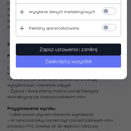
Do profesjonalnego gruntowania galanterii wykonanej z
drewna i materiałów drewnopochodnych użytkowanych
Wysyłanie danych marketingowych
wewnątrz pomieszczeń. Może być używany w instalacjach
do przemysłowego powlekania powierzchni drewnianych i
drewnopochodnych.
Reklamy spersonalizowane
Sposób stosowania
Zapisz ustawienia i zamknij
Przygotowanie podłoża:
Zaakceptuj wszystkie
– Podłoże przeznaczone do lakierowania powinno być
czyste, suche, bez tłustych i żywicznych plam, wolne od
kurzu.
– Powierzchnie drewniane: parkiet lub podłogę
wycyklinować i starannie odpylić.
– Żywice i tłuste plamy można usunąć benzyną
ekstrakcyjną lub rozpuszczalnikiem nitro.
Przygotowanie wyrobu:
– Lakier przed użyciem starannie wymieszać.
– W razie potrzeby rozcieńczyć rozcieńczalnikiem nitro
produkcji FFiL Sniezka SA do lepkości roboczej.