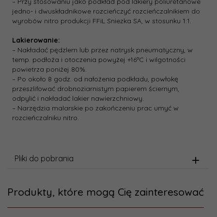
– Przy stosowaniu jako podkład pod lakiery poliuretanowe
jedno- i dwuskładnikowe rozcieńczyć rozcieńczalnikiem do
wyrobów nitro produkcji FFiL Sniezka SA, w stosunku 1:1.
Lakierowanie:
– Nakładać pędzlem lub przez natrysk pneumatyczny, w
temp. podłoża i otoczenia powyżej +16ºC i wilgotności
powietrza poniżej 80%.
– Po około 8 godz. od nałożenia podkładu, powłokę
przeszlifować drobnoziarnistym papierem ściernym,
odpylić i nakładać lakier nawierzchniowy.
– Narzędzia malarskie po zakończeniu prac umyć w
rozcieńczalniku nitro.
Pliki do pobrania
Produkty, które mogą Cię zainteresować