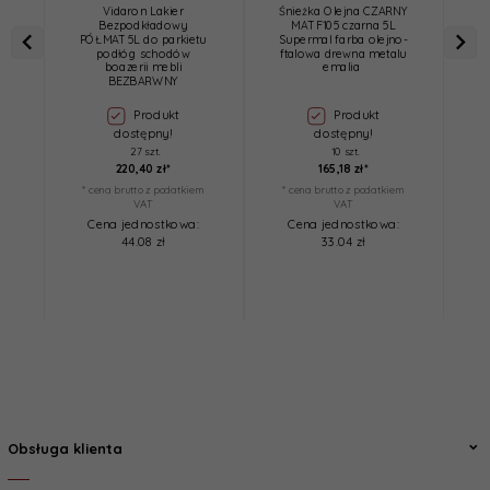
Vidaron Lakier
Śnieżka Olejna CZARNY
R
Bezpodkładowy
MAT F105 czarna 5L
PÓŁMAT 5L do parkietu
Supermal farba olejno-
D
podłóg schodów
ftalowa drewna metalu
boazerii mebli
emalia
BEZBARWNY
Produkt
Produkt
dostępny!
dostępny!
27 szt.
10 szt.
220,
40
zł*
165,
18
zł*
* cena brutto z podatkiem
* cena brutto z podatkiem
*
VAT
VAT
Cena jednostkowa:
Cena jednostkowa:
44.08 zł
33.04 zł
Obsługa klienta