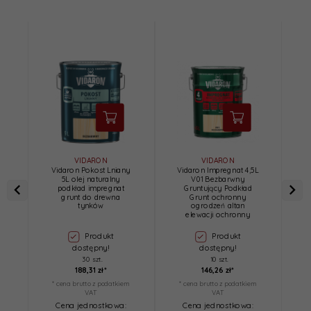
VIDARON
VIDARON
Vidaron Pokost Lniany
Vidaron Impregnat 4,5L
V
5L olej naturalny
V01 Bezbarwny
podkład impregnat
Gruntujący Podkład
grunt do drewna
Grunt ochronny
tynków
ogrodzeń altan
elewacji ochronny
Produkt
Produkt
dostępny!
dostępny!
30 szt.
10 szt.
188,
31
zł*
146,
26
zł*
* cena brutto z podatkiem
* cena brutto z podatkiem
*
VAT
VAT
Cena jednostkowa:
Cena jednostkowa: