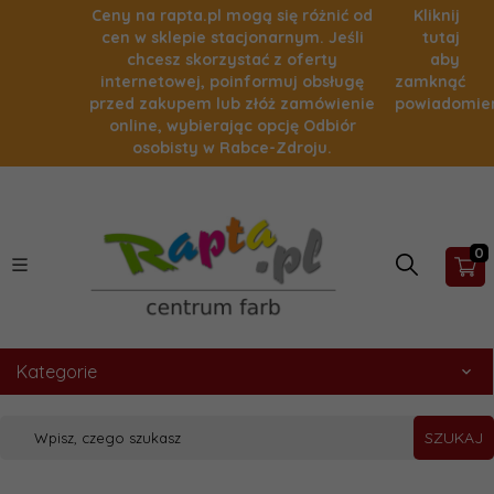
Ceny na rapta.pl mogą się różnić od
Kliknij
cen w sklepie stacjonarnym. Jeśli
tutaj
chcesz skorzystać z oferty
aby
internetowej, poinformuj obsługę
zamknąć
przed zakupem lub złóż zamówienie
powiadomie
online, wybierając opcję Odbiór
osobisty w Rabce-Zdroju.
0
Kategorie
SZUKAJ