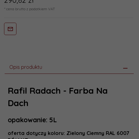
290,
82
zł*
* cena brutto z podatkiem VAT
Opis produktu
Rafil Radach - Farba Na
Dach
opakowanie: 5L
oferta dotyczy koloru: Zielony Ciemny RAL 6007