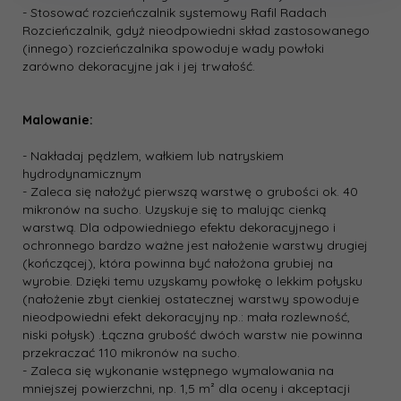
- Stosować rozcieńczalnik systemowy Rafil Radach
Rozcieńczalnik, gdyż nieodpowiedni skład zastosowanego
(innego) rozcieńczalnika spowoduje wady powłoki
zarówno dekoracyjne jak i jej trwałość.
Malowanie:
- Nakładaj pędzlem, wałkiem lub natryskiem
hydrodynamicznym
- Zaleca się nałożyć pierwszą warstwę o grubości ok. 40
mikronów na sucho. Uzyskuje się to malując cienką
warstwą. Dla odpowiedniego efektu dekoracyjnego i
ochronnego bardzo ważne jest nałożenie warstwy drugiej
(kończącej), która powinna być nałożona grubiej na
wyrobie. Dzięki temu uzyskamy powłokę o lekkim połysku
(nałożenie zbyt cienkiej ostatecznej warstwy spowoduje
nieodpowiedni efekt dekoracyjny np.: mała rozlewność,
niski połysk) .Łączna grubość dwóch warstw nie powinna
przekraczać 110 mikronów na sucho.
- Zaleca się wykonanie wstępnego wymalowania na
mniejszej powierzchni, np. 1,5 m² dla oceny i akceptacji