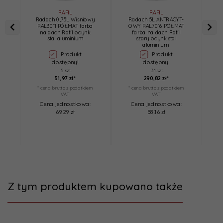
RAFIL
RAFIL
Radach 0,75L Wiśniowy
Radach 5L ANTRACYT-
RAL3011 PÓŁMAT farba
OWY RAL7016 PÓŁMAT
R
na dach Rafil ocynk
farba na dach Rafil
stal aluminium
szary ocynk stal
s
aluminium
Produkt
Produkt
dostępny!
dostępny!
5 szt.
31 szt.
51,
97
zł*
290,
82
zł*
* cena brutto z podatkiem
* cena brutto z podatkiem
*
VAT
VAT
Cena jednostkowa:
Cena jednostkowa:
69.29 zł
58.16 zł
Z tym produktem kupowano także