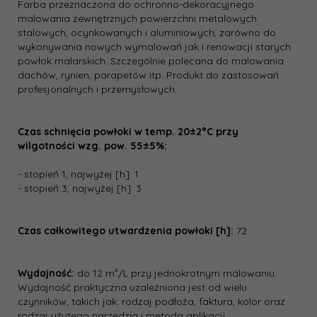
Farba przeznaczona do ochronno-dekoracyjnego
malowania zewnętrznych powierzchni metalowych:
stalowych, ocynkowanych i aluminiowych, zarówno do
wykonywania nowych wymalowań jak i renowacji starych
powłok malarskich. Szczególnie polecana do malowania
dachów, rynien, parapetów itp. Produkt do zastosowań
profesjonalnych i przemysłowych.
Czas schnięcia powłoki w temp. 20±2°C przy
wilgotności wzg. pow. 55±5%:
- stopień 1, najwyżej [h]: 1
- stopień 3, najwyżej [h]: 3
Czas całkowitego utwardzenia powłoki [h]:
72
Wydajność:
do 12 m²/L przy jednokrotnym malowaniu.
Wydajność praktyczna uzależniona jest od wielu
czynników, takich jak: rodzaj podłoża, faktura, kolor oraz
rodzaj użytego narzędzia i metoda aplikacji.