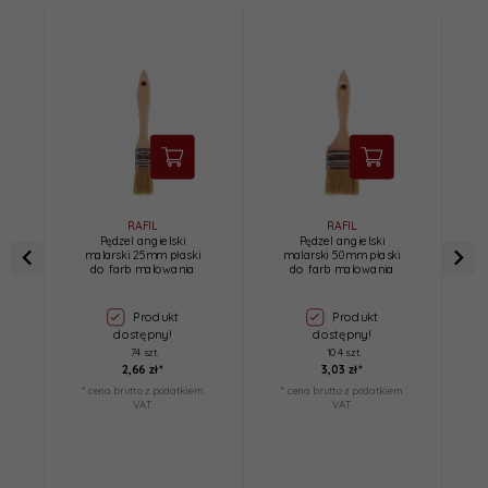
RAFIL
RAFIL
Pędzel angielski
Pędzel angielski
malarski 25mm płaski
malarski 50mm płaski
R
do farb malowania
do farb malowania
Produkt
Produkt
dostępny!
dostępny!
74 szt.
104 szt.
2,
66
zł*
3,
03
zł*
* cena brutto z podatkiem
* cena brutto z podatkiem
*
VAT
VAT