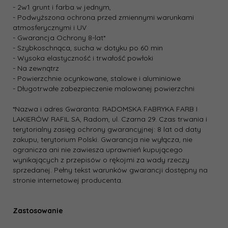
- 2w1 grunt i farba w jednym,
- Podwyższona ochrona przed zmiennymi warunkami
atmosferycznymi i UV
- Gwarancja Ochrony 8-lat*
- Szybkoschnąca, sucha w dotyku po 60 min
- Wysoka elastyczność i trwałość powłoki
- Na zewnątrz
- Powierzchnie ocynkowane, stalowe i aluminiowe
- Długotrwałe zabezpieczenie malowanej powierzchni
*Nazwa i adres Gwaranta: RADOMSKA FABRYKA FARB I
LAKIERÓW RAFIL SA, Radom, ul. Czarna 29. Czas trwania i
terytorialny zasięg ochrony gwarancyjnej: 8 lat od daty
zakupu, terytorium Polski. Gwarancja nie wyłącza, nie
ogranicza ani nie zawiesza uprawnień kupującego
wynikających z przepisów o rękojmi za wady rzeczy
sprzedanej. Pełny tekst warunków gwarancji dostępny na
stronie internetowej producenta.
Zastosowanie