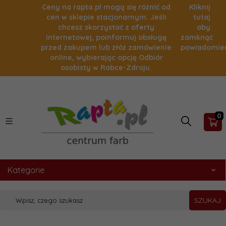
Ceny na rapta.pl mogą się różnić od
Kliknij
cen w sklepie stacjonarnym. Jeśli
tutaj
chcesz skorzystać z oferty
aby
internetowej, poinformuj obsługę
zamknąć
przed zakupem lub złóż zamówienie
powiadomie
online, wybierając opcję Odbiór
osobisty w Rabce-Zdroju.
0
Kategorie
SZUKAJ