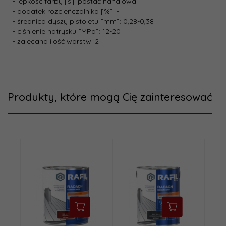
- lepkość farby [s]: postać handlowa
- dodatek rozcieńczalnika [%]: -
- średnica dyszy pistoletu [mm]: 0,28-0,38
- ciśnienie natrysku [MPa]: 12-20
- zalecana ilość warstw: 2
Produkty, które mogą Cię zainteresować