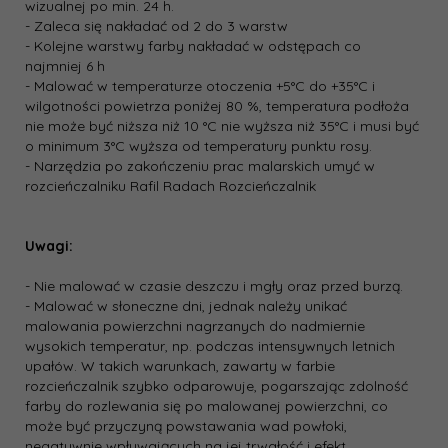
wizualnej po min. 24 h.
- Zaleca się nakładać od 2 do 3 warstw
- Kolejne warstwy farby nakładać w odstępach co
najmniej 6 h
- Malować w temperaturze otoczenia +5°C do +35°C i
wilgotności powietrza poniżej 80 %, temperatura podłoża
nie może być niższa niż 10 °C nie wyższa niż 35°C i musi być
o minimum 3°C wyższa od temperatury punktu rosy.
- Narzędzia po zakończeniu prac malarskich umyć w
rozcieńczalniku Rafil Radach Rozcieńczalnik
Uwagi:
- Nie malować w czasie deszczu i mgły oraz przed burzą.
- Malować w słoneczne dni, jednak należy unikać
malowania powierzchni nagrzanych do nadmiernie
wysokich temperatur, np. podczas intensywnych letnich
upałów. W takich warunkach, zawarty w farbie
rozcieńczalnik szybko odparowuje, pogarszając zdolność
farby do rozlewania się po malowanej powierzchni, co
może być przyczyną powstawania wad powłoki,
negatywnie wpływających na jej trwałość i efekt