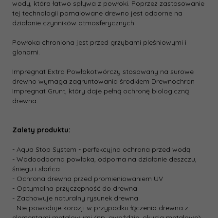
wody, która łatwo spływa z powłoki. Poprzez zastosowanie
tej technologii pomalowane drewno jest odporne na
działanie czynników atmosferycznych.
Powłoka chroniona jest przed grzybami pleśniowymi i
glonami.
Impregnat Extra Powłokotwórczy stosowany na surowe
drewno wymaga zagruntowania środkiem Drewnochron
Impregnat Grunt, który daje pełną ochronę biologiczną
drewna.
Zalety produktu:
- Aqua Stop System - perfekcyjna ochrona przed wodą
- Wodoodporna powłoka, odporna na działanie deszczu,
śniegu i słońca
- Ochrona drewna przed promieniowaniem UV
- Optymalna przyczepność do drewna
- Zachowuje naturalny rysunek drewna
- Nie powoduje korozji w przypadku łączenia drewna z
elementami metalowymi (np. gwoździe, okucia metalowe)