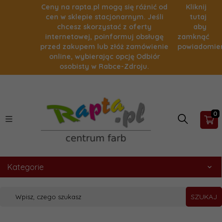
Ceny na rapta.pl mogą się różnić od
Kliknij
cen w sklepie stacjonarnym. Jeśli
tutaj
chcesz skorzystać z oferty
aby
internetowej, poinformuj obsługę
zamknąć
przed zakupem lub złóż zamówienie
powiadomie
online, wybierając opcję Odbiór
osobisty w Rabce-Zdroju.
0
Kategorie
SZUKAJ