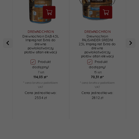
DREWNOCHRON
DREWNOCHRON
Drewnochron DĄB 4,5L
Drewnochron
Impregnat Extra do
PALISANDER ŚREDNI
2,
drewna
2,5L Impregnat Extra do
powłokotwórczy
drewna
płotów altan elewacji
powłokotwórczy
płotów altan elewacji
Produkt
Produkt
dostępny!
dostępny!
7 szt.
15 szt.
114,
03
zł*
70,
31
zł*
* cena brutto z podatkiem
* cena brutto z podatkiem
*
VAT
VAT
Cena jednostkowa:
Cena jednostkowa:
25.34 zł
28.12 zł