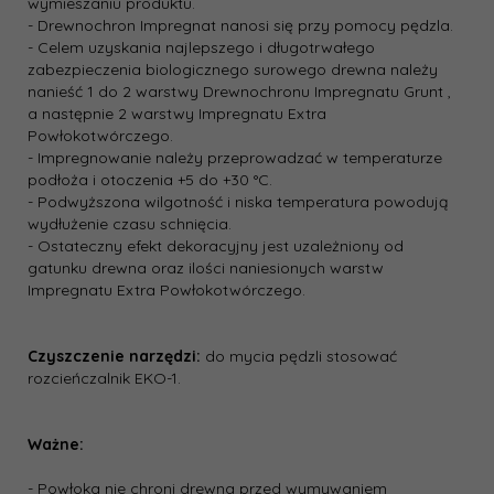
wymieszaniu produktu.
- Drewnochron Impregnat nanosi się przy pomocy pędzla.
- Celem uzyskania najlepszego i długotrwałego
zabezpieczenia biologicznego surowego drewna należy
nanieść 1 do 2 warstwy Drewnochronu Impregnatu Grunt ,
a następnie 2 warstwy Impregnatu Extra
Powłokotwórczego.
- Impregnowanie należy przeprowadzać w temperaturze
podłoża i otoczenia +5 do +30 °C.
- Podwyższona wilgotność i niska temperatura powodują
wydłużenie czasu schnięcia.
- Ostateczny efekt dekoracyjny jest uzależniony od
gatunku drewna oraz ilości naniesionych warstw
Impregnatu Extra Powłokotwórczego.
Czyszczenie narzędzi:
do mycia pędzli stosować
rozcieńczalnik EKO-1.
Ważne:
- Powłoka nie chroni drewna przed wymywaniem