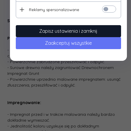
Reklamy spersonalizowane
Sposób stosowania
Zapisz ustawienia i zamknij
Przygotowanie podłoża:
Zaakceptuj wszystkie
- Powierzchnia przeznaczona do malowania powinna być
czysta, sucha i odtłuszczona.
- Powierzchnie zabrudzone przeszlifować i odpylić.
- Surowe drewno należy zagruntować Drewnochronem
Impregnat Grunt
- Powierzchnie uprzednio malowane impregnatem: usunąć
złuszczenia, przeszlifować i odpylić.
Impregnowanie:
- Impregnat przed i w trakcie malowania należy bardzo
dokładnie wymieszać.
- Jednolitość koloru uzyskuje się po dokładnym