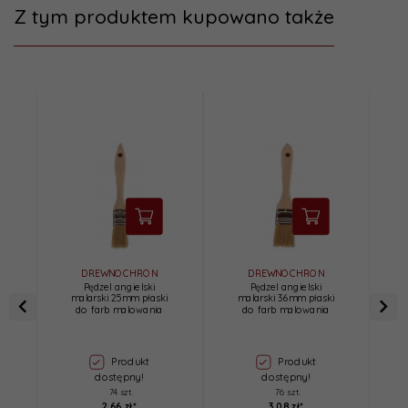
Z tym produktem kupowano także
DREWNOCHRON
DREWNOCHRON
Pędzel angielski
Pędzel angielski
malarski 25mm płaski
malarski 36mm płaski
do farb malowania
do farb malowania
Produkt
Produkt
dostępny!
dostępny!
74 szt.
76 szt.
2,
66
zł*
3,
08
zł*