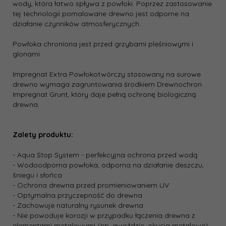
wody, która łatwo spływa z powłoki. Poprzez zastosowanie
tej technologii pomalowane drewno jest odporne na
działanie czynników atmosferycznych.
Powłoka chroniona jest przed grzybami pleśniowymi i
glonami.
Impregnat Extra Powłokotwórczy stosowany na surowe
drewno wymaga zagruntowania środkiem Drewnochron
Impregnat Grunt, który daje pełną ochronę biologiczną
drewna.
Zalety produktu:
- Aqua Stop System - perfekcyjna ochrona przed wodą
- Wodoodporna powłoka, odporna na działanie deszczu,
śniegu i słońca
- Ochrona drewna przed promieniowaniem UV
- Optymalna przyczepność do drewna
- Zachowuje naturalny rysunek drewna
- Nie powoduje korozji w przypadku łączenia drewna z
elementami metalowymi (np. gwoździe, okucia metalowe)