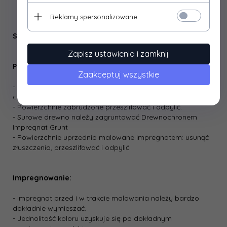
Reklamy spersonalizowane
Sposób stosowania
Zapisz ustawienia i zamknij
Przygotowanie podłoża:
Zaakceptuj wszystkie
- Powierzchnia przeznaczona do malowania powinna być
czysta, sucha i odtłuszczona.
- Powierzchnie zabrudzone przeszlifować i odpylić.
- Surowe drewno należy zagruntować Drewnochronem
Impregnat Grunt
- Powierzchnie uprzednio malowane impregnatem: usunąć
złuszczenia, przeszlifować i odpylić.
Impregnowanie:
- Impregnat przed i w trakcie malowania należy bardzo
dokładnie wymieszać.
- Jednolitość koloru uzyskuje się po dokładnym