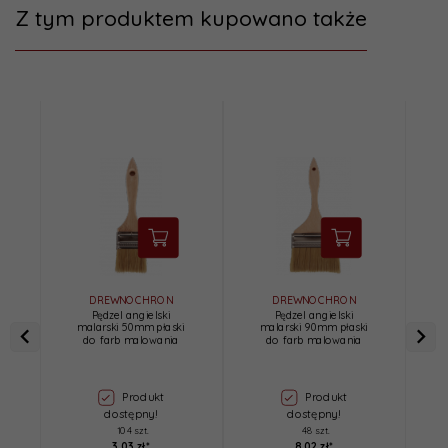
Z tym produktem kupowano także
DREWNOCHRON
DREWNOCHRON
Pędzel angielski
Pędzel angielski
malarski 50mm płaski
malarski 90mm płaski
9
do farb malowania
do farb malowania
Produkt
Produkt
dostępny!
dostępny!
104 szt.
48 szt.
3,
03
zł*
8,
02
zł*