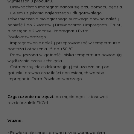
wymieszaniu produktu.
- Drewnochron Impregnat nanosi się przy pomocy pędzla.
- Celem uzyskania najlepszego i długotrwałego
zabezpieczenia biologicznego surowego drewna należy
nanieść 1 do 2 warstwy Drewnochronu Impregnatu Grunt ,
a następnie 2 warstwy Impregnatu Extra
Powłokotwórczego.
- Impregnowanie należy przeprowadzać w temperaturze
podłoża i otoczenia +5 do +30 °C.
- Podwyższona wilgotność i niska temperatura powodują
wydłużenie czasu schnięcia.
- Ostateczny efekt dekoracyjny jest uzależniony od
gatunku drewna oraz ilości naniesionych warstw
Impregnatu Extra Powłokotwórczego.
Czyszczenie narzędzi:
do mycia pędzli stosować
rozcieńczalnik EKO-1.
Ważne:
- Powłoka nie chroni drewna przed wymywaniem