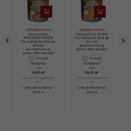
DREWNOCHRON
DREWNOCHRON
Drewnochron
Drewnochron SOSNA
PALISANDER ŚREDNI
4,5L Impregnat Extra do
C
4,5L Impregnat Extra do
drewna
drewna
powłokotwórczy
powłokotwórczy
płotów altan elewacji
płotów altan elewacji
Produkt
Produkt
dostępny!
dostępny!
2 szt.
14 szt.
114,
90
zł*
106,
51
zł*
* cena brutto z podatkiem
* cena brutto z podatkiem
*
VAT
VAT
Cena jednostkowa:
Cena jednostkowa:
25.53 zł
23.67 zł