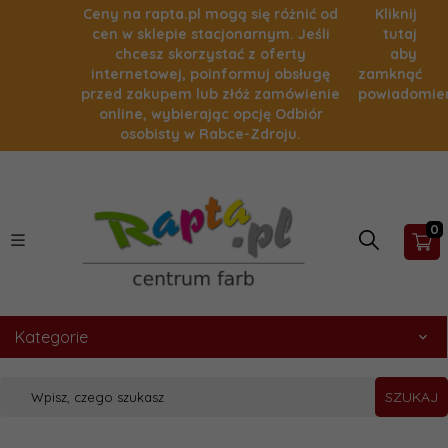
Ceny na rapta.pl mogą się różnić od
Kliknij
cen w sklepie stacjonarnym. Jeśli
tutaj
chcesz skorzystać z oferty
aby
internetowej, poinformuj obsługę
zamknąć
przed zakupem lub złóż zamówienie
powiadomie
online, wybierając opcję Odbiór
osobisty w Rabce-Zdroju.
0
Kategorie
SZUKAJ