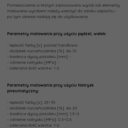
Pomieszczenia w którym zastosowano wyrób lub elementy
malowane wyrobem należy wietrzyć do zaniku zapachu i
po tym okresie nadają się do użytkowania.
Parametry malowania przy użyciu pędzel, wałek:
- lepkość farby [s]: postać handlowa
- dodatek rozcieńczalnika [%]: do 10
- średnica dyszy pistoletu [mm]: -
- ciśnienie natrysku [MPa]: -
- zalecana ilość warstw: 1-2
Parametry malowania przy użyciu Natrysk
pneumatyczny:
- lepkość farby [s]: 25÷35
- dodatek rozcieńczalnika [%]: do 20
- średnica dyszy pistoletu [mm]: 1,5÷2
- ciśnienie natrysku [MPa]: 0,3÷0,5
- zalecana ilość warstw: 1-2