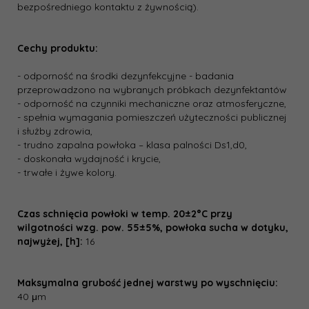
bezpośredniego kontaktu z żywnością).
Cechy produktu:
- odporność na środki dezynfekcyjne - badania
przeprowadzono na wybranych próbkach dezynfektantów
- odporność na czynniki mechaniczne oraz atmosferyczne,
- spełnia wymagania pomieszczeń użyteczności publicznej
i służby zdrowia,
- trudno zapalna powłoka – klasa palności D­s1,d0,
- doskonała wydajność i krycie,
- trwałe i żywe kolory.
Czas schnięcia powłoki w temp. 20±2°C przy
wilgotności wzg. pow. 55±5%, powłoka sucha w dotyku,
najwyżej, [h]:
16
Maksymalna grubość jednej warstwy po wyschnięciu:
40 μm