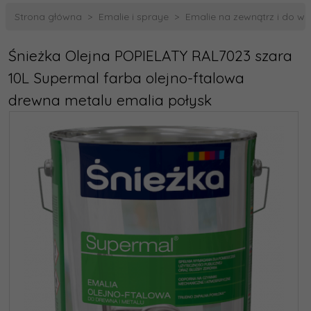
Strona główna
Emalie i spraye
Emalie na zewnątrz i do w
Śnieżka Olejna POPIELATY RAL7023 szara
10L Supermal farba olejno-ftalowa
drewna metalu emalia połysk