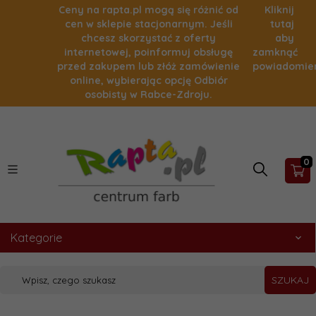
Ceny na rapta.pl mogą się różnić od
Kliknij
cen w sklepie stacjonarnym. Jeśli
tutaj
chcesz skorzystać z oferty
aby
internetowej, poinformuj obsługę
zamknąć
przed zakupem lub złóż zamówienie
powiadomie
online, wybierając opcję Odbiór
osobisty w Rabce-Zdroju.
0
Kategorie
SZUKAJ