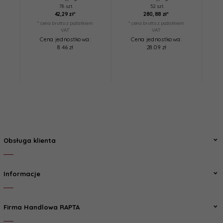
78 szt.
52 szt.
42,
29
zł*
280,
88
zł*
* cena brutto z podatkiem
* cena brutto z podatkiem
*
VAT
VAT
Cena jednostkowa:
Cena jednostkowa:
8.46 zł
28.09 zł
Obsługa klienta
Informacje
Firma Handlowa RAPTA