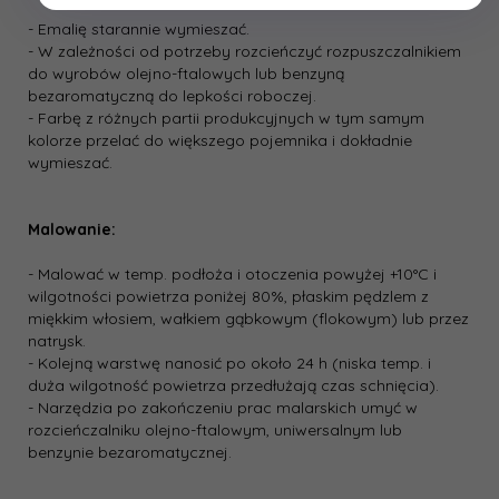
- Emalię starannie wymieszać.
- W zależności od potrzeby rozcieńczyć rozpuszczalnikiem
do wyrobów olejno­-ftalowych lub benzyną
bezaromatyczną do lepkości roboczej.
- Farbę z różnych partii produkcyjnych w tym samym
kolorze przelać do większego pojemnika i dokładnie
wymieszać.
Malowanie:
- Malować w temp. podłoża i otoczenia powyżej +10°C i
wilgotności powietrza poniżej 80%, płaskim pędzlem z
miękkim włosiem, wałkiem gąbkowym (flokowym) lub przez
natrysk.
- Kolejną warstwę nanosić po około 24 h (niska temp. i
duża wilgotność powietrza przedłużają czas schnięcia).
- Narzędzia po zakończeniu prac malarskich umyć w
rozcieńczalniku olejno­-ftalowym, uniwersalnym lub
benzynie bezaromatycznej.