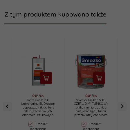
Z tym produktem kupowano także
ŚNIEŻKA
ŚNIEŻKA
Rozcieńczalnik
Śnieżka Urekor S 10L
Uniwersalny 5L Dragon
CZERWONY TLENKOWY
P
rozpuszczalnik do farb
unikor minia podkład
olejnych ftalowych
antykorozyjny farba
chlorokauczukowych
przeciw rdzy czerwona
Produkt
Produkt
dostępny!
dostępny!