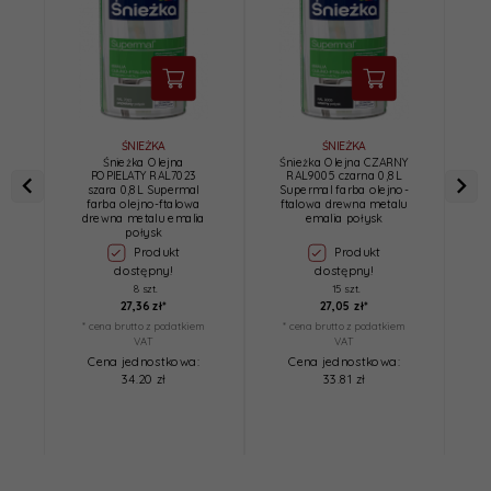
ŚNIEŻKA
ŚNIEŻKA
Śnieżka Olejna
Śnieżka Olejna CZARNY
Ś
POPIELATY RAL7023
RAL9005 czarna 0,8L
szara 0,8L Supermal
Supermal farba olejno-
farba olejno-ftalowa
ftalowa drewna metalu
d
drewna metalu emalia
emalia połysk
połysk
Produkt
Produkt
dostępny!
dostępny!
8 szt.
15 szt.
27,
36
zł*
27,
05
zł*
* cena brutto z podatkiem
* cena brutto z podatkiem
*
VAT
VAT
Cena jednostkowa:
Cena jednostkowa:
34.20 zł
33.81 zł