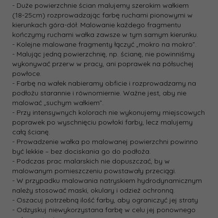
- Duże powierzchnie ścian malujemy szerokim wałkiem
(18­-25cm) rozprowadzając farbę ruchami pionowymi w
kierunkach góra-­dół. Malowanie każdego fragmentu
kończymy ruchami wałka zawsze w tym samym kierunku.
- Kolejne malowane fragmenty łączyć „mokro na mokro”.
- Malując jedną powierzchnię, np. ścianę, nie powinniśmy
wykonywać przerw w pracy, ani poprawek na półsuchej
powłoce.
- Farbę na wałek nabieramy obficie i rozprowadzamy na
podłożu starannie i równomiernie. Ważne jest, aby nie
malować „suchym wałkiem”.
- Przy intensywnych kolorach nie wykonujemy miejscowych
poprawek po wyschnięciu powłoki farby, lecz malujemy
całą ścianę.
- Prowadzenie wałka po malowanej powierzchni powinno
być lekkie – bez dociskania go do podłoża.
- Podczas prac malarskich nie dopuszczać, by w
malowanym pomieszczeniu powstawały przeciągi.
- W przypadku malowania natryskiem hydrodynamicznym
należy stosować maski, okulary i odzież ochronną.
- Oszacuj potrzebną ilość farby, aby ograniczyć jej straty
- Odzyskuj niewykorzystana farbę w celu jej ponownego