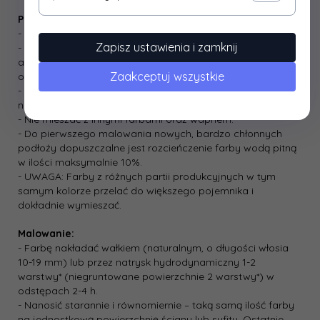
Przygotowanie wyrobu:
- Farbę przed malowaniem dokładnie wymieszać
Zapisz ustawienia i zamknij
- W przypadku kilku opakowań farby tego samego koloru,
ale z różnych partii produkcyjnych ­ wymieszać w większym
Zaakceptuj wszystkie
opakowaniu zbiorczym
- Na zagruntowane podłoże nakładać farbę
nierozcieńczoną.
- Nie mieszać z innymi farbami oraz wapnem.
- Do pierwszego malowania nowych, bardzo chłonnych
podłoży dopuszczalne jest rozcieńczenie farby wodą pitną
w ilości maksymalnie 10%.
- UWAGA: Farby z różnych partii produkcyjnych w tym
samym kolorze przelać do większego pojemnika i
dokładnie wymieszać.
Malowanie:
- Farbę nakładać wałkiem (naturalnym, o długości włosia
10-­19 mm) lub przez natrysk hydrodynamiczny 1-­2
warstwy* (niegruntowane powierzchnie 2 warstwy*) w
odstępach 2-­4 h.
- Nanosić starannie i równomiernie – taką samą ilość farby
na jednostkową powierzchnię ściany lub sufitu. Ostatnie