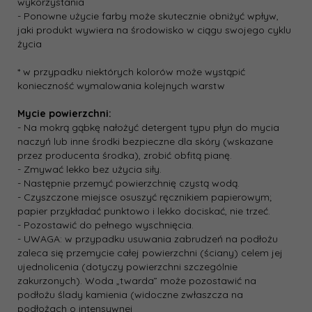
wykorzystania
- Ponowne użycie farby może skutecznie obniżyć wpływ,
jaki produkt wywiera na środowisko w ciągu swojego cyklu
życia
* w przypadku niektórych kolorów może wystąpić
konieczność wymalowania kolejnych warstw
Mycie powierzchni:
- Na mokrą gąbkę nałożyć detergent typu płyn do mycia
naczyń lub inne środki bezpieczne dla skóry (wskazane
przez producenta środka), zrobić obfitą pianę.
- Zmywać lekko bez użycia siły.
- Następnie przemyć powierzchnię czystą wodą.
- Czyszczone miejsce osuszyć ręcznikiem papierowym;
papier przykładać punktowo i lekko dociskać, nie trzeć.
- Pozostawić do pełnego wyschnięcia.
- UWAGA: w przypadku usuwania zabrudzeń na podłożu
zaleca się przemycie całej powierzchni (ściany) celem jej
ujednolicenia (dotyczy powierzchni szczególnie
zakurzonych). Woda „twarda” może pozostawić na
podłożu ślady kamienia (widoczne zwłaszcza na
podłożach o intensywnej