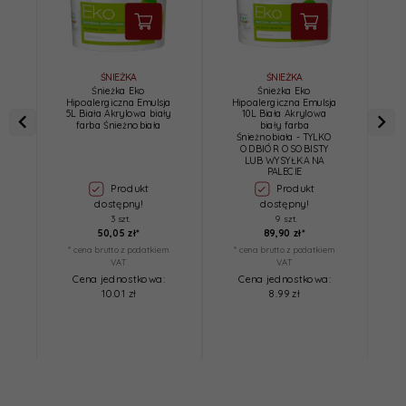
ŚNIEŻKA
ŚNIEŻKA
Śnieżka Eko
Śnieżka Eko
Hipoalergiczna Emulsja
Hipoalergiczna Emulsja
5L Biała Akrylowa biały
10L Biała Akrylowa
farba Śnieżnobiała
biały farba
e
Śnieżnobiała - TYLKO
ODBIÓR OSOBISTY
LUB WYSYŁKA NA
PALECIE
Produkt
Produkt
dostępny!
dostępny!
3 szt.
9 szt.
50,
05
zł*
89,
90
zł*
* cena brutto z podatkiem
* cena brutto z podatkiem
*
VAT
VAT
Cena jednostkowa:
Cena jednostkowa:
10.01 zł
8.99 zł