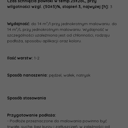
Czas schnięcia powłoki w temp.23±2oC, przy
wilgotności wzgl. (50±5)%, stopień 3, najwyżej [h]:
3
Wydajność:
do 14 m²/l przy jednokrotnym malowaniu. do
14 m²/L przy jednokrotnym malowaniu. Wydajność w
szczególności uzależniona jest od chłonności, rodzaju
podłoża, sposobu aplikacji oraz koloru.
Ilość warstw:
1-2
Sposób nanoszenia:
pędzel, wałek, natrysk
Sposób stosowania
Przygotowanie podłoża:
- Podłoże przeznaczone do malowania powinno być
trwałe, suche, bez kurzu i zatłuszczeń, w zależności od