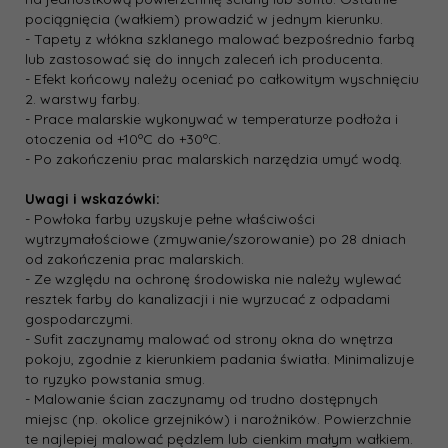
pociągnięcia (wałkiem) prowadzić w jednym kierunku.
- Tapety z włókna szklanego malować bezpośrednio farbą
lub zastosować się do innych zaleceń ich producenta.
- Efekt końcowy należy oceniać po całkowitym wyschnięciu
2. warstwy farby.
- Prace malarskie wykonywać w temperaturze podłoża i
otoczenia od +10ºC do +30ºC.
- Po zakończeniu prac malarskich narzędzia umyć wodą.
Uwagi i wskazówki:
- Powłoka farby uzyskuje pełne właściwości
wytrzymałościowe (zmywanie/szorowanie) po 28 dniach
od zakończenia prac malarskich.
- Ze względu na ochronę środowiska nie należy wylewać
resztek farby do kanalizacji i nie wyrzucać z odpadami
gospodarczymi.
- Sufit zaczynamy malować od strony okna do wnętrza
pokoju, zgodnie z kierunkiem padania światła. Minimalizuje
to ryzyko powstania smug.
- Malowanie ścian zaczynamy od trudno dostępnych
miejsc (np. okolice grzejników) i narożników. Powierzchnie
te najlepiej malować pędzlem lub cienkim małym wałkiem.