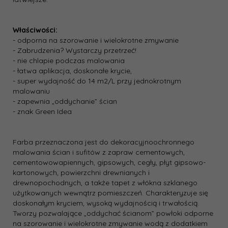
Właściwości:
- odporna na szorowanie i wielokrotne zmywanie
- Zabrudzenia? Wystarczy przetrzeć!
- nie chlapie podczas malowania
- łatwa aplikacja, doskonałe krycie,
- super wydajność do 14 m2/L przy jednokrotnym
malowaniu
- zapewnia „oddychanie” ścian
- znak Green Idea
Farba przeznaczona jest do dekoracyjno­ochronnego
malowania ścian i sufitów z zapraw cementowych,
cementowo­wapiennych, gipsowych, cegły, płyt gipsowo­
kartonowych, powierzchni drewnianych i
drewnopochodnych, a także tapet z włókna szklanego
użytkowanych wewnątrz pomieszczeń. Charakteryzuje się
doskonałym kryciem, wysoką wydajnością i trwałością.
Tworzy pozwalające „oddychać ścianom” powłoki odporne
na szorowanie i wielokrotne zmywanie wodą z dodatkiem