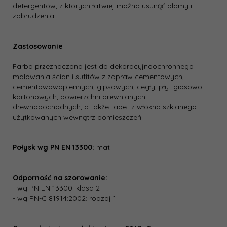
detergentów, z których łatwiej można usunąć plamy i
zabrudzenia.
Zastosowanie
Farba przeznaczona jest do dekoracyjno­ochronnego
malowania ścian i sufitów z zapraw cementowych,
cementowo­wapiennych, gipsowych, cegły, płyt gipsowo­
kartonowych, powierzchni drewnianych i
drewnopochodnych, a także tapet z włókna szklanego
użytkowanych wewnątrz pomieszczeń.
Połysk wg PN EN 13300:
mat
Odporność na szorowanie:
- wg PN EN 13300: klasa 2
- wg PN-C 81914:2002: rodzaj 1