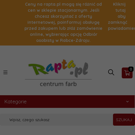
Ceny na rapta.pl mogą się różnić od
Kliknij
cen w sklepie stacjonarnym. Jeśli
tutaj
chcesz skorzystać z oferty
aby
internetowej, poinformuj obsługę
zamknąć
przed zakupem lub złóż zamówienie
powiadomie
online, wybierając opcję Odbiór
osobisty w Rabce-Zdroju.
0
Kategorie
SZUKAJ