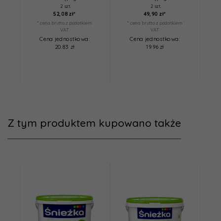
2 szt.
2 szt.
52,
08
zł*
49,
90
zł*
* cena brutto z podatkiem
* cena brutto z podatkiem
*
VAT
VAT
Cena jednostkowa:
Cena jednostkowa:
20.83 zł
19.96 zł
Z tym produktem kupowano także