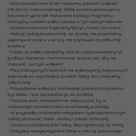
- Duże powierzchnie ścian malujemy szerokim wałkiem
(18­-25cm) rozprowadzając farbę ruchami pionowymi w
kierunkach góra-­dół. Malowanie każdego fragmentu
kończymy ruchami wałka zawsze w tym samym kierunku.
- Kolejne malowane fragmenty łączyć „mokro na mokro”.
- Malując jedną powierzchnię, np. ścianę, nie powinniśmy
wykonywać przerw w pracy, ani poprawek na półsuchej
powłoce.
- Farbę na wałek nabieramy obficie i rozprowadzamy na
podłożu starannie i równomiernie. Ważne jest, aby nie
malować „suchym wałkiem”.
- Przy intensywnych kolorach nie wykonujemy miejscowych
poprawek po wyschnięciu powłoki farby, lecz malujemy
całą ścianę.
- Prowadzenie wałka po malowanej powierzchni powinno
być lekkie – bez dociskania go do podłoża.
- Podczas prac malarskich nie dopuszczać, by w
malowanym pomieszczeniu powstawały przeciągi.
- W przypadku malowania natryskiem hydrodynamicznym
należy stosować maski, okulary i odzież ochronną.
- Oszacuj potrzebną ilość farby, aby ograniczyć jej straty
- Odzyskuj niewykorzystana farbę w celu jej ponownego