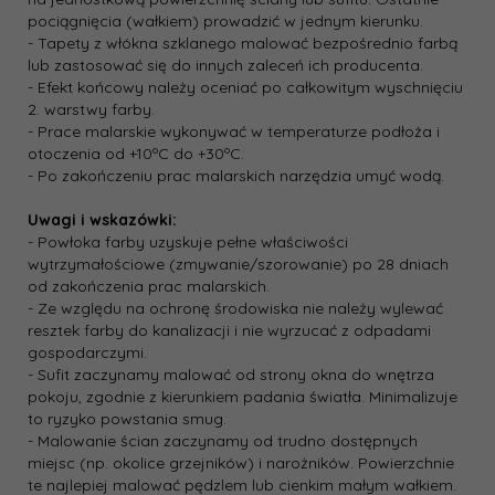
pociągnięcia (wałkiem) prowadzić w jednym kierunku.
- Tapety z włókna szklanego malować bezpośrednio farbą
lub zastosować się do innych zaleceń ich producenta.
- Efekt końcowy należy oceniać po całkowitym wyschnięciu
2. warstwy farby.
- Prace malarskie wykonywać w temperaturze podłoża i
otoczenia od +10ºC do +30ºC.
- Po zakończeniu prac malarskich narzędzia umyć wodą.
Uwagi i wskazówki:
- Powłoka farby uzyskuje pełne właściwości
wytrzymałościowe (zmywanie/szorowanie) po 28 dniach
od zakończenia prac malarskich.
- Ze względu na ochronę środowiska nie należy wylewać
resztek farby do kanalizacji i nie wyrzucać z odpadami
gospodarczymi.
- Sufit zaczynamy malować od strony okna do wnętrza
pokoju, zgodnie z kierunkiem padania światła. Minimalizuje
to ryzyko powstania smug.
- Malowanie ścian zaczynamy od trudno dostępnych
miejsc (np. okolice grzejników) i narożników. Powierzchnie
te najlepiej malować pędzlem lub cienkim małym wałkiem.