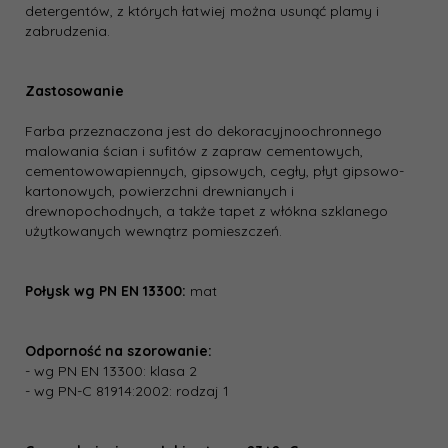
detergentów, z których łatwiej można usunąć plamy i
zabrudzenia.
Zastosowanie
Farba przeznaczona jest do dekoracyjno­ochronnego
malowania ścian i sufitów z zapraw cementowych,
cementowo­wapiennych, gipsowych, cegły, płyt gipsowo­
kartonowych, powierzchni drewnianych i
drewnopochodnych, a także tapet z włókna szklanego
użytkowanych wewnątrz pomieszczeń.
Połysk wg PN EN 13300:
mat
Odporność na szorowanie:
- wg PN EN 13300: klasa 2
- wg PN-C 81914:2002: rodzaj 1