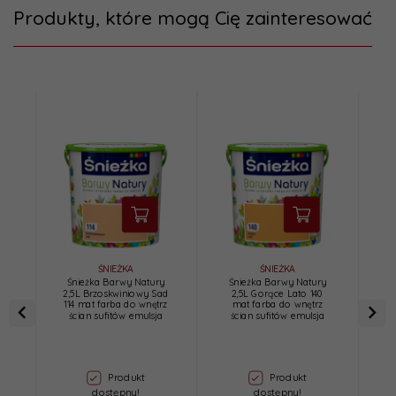
Produkty, które mogą Cię zainteresować
ŚNIEŻKA
ŚNIEŻKA
Śnieżka Barwy Natury
Śnieżka Barwy Natury
Ś
2,5L Brzoskwiniowy Sad
2,5L Gorące Lato 140
2,
114 mat farba do wnętrz
mat farba do wnętrz
ścian sufitów emulsja
ścian sufitów emulsja
Produkt
Produkt
dostępny!
dostępny!