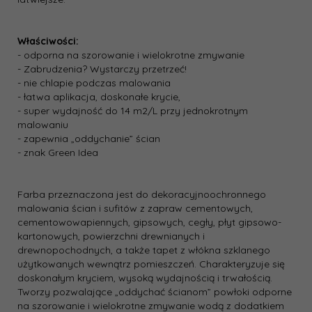
Właściwości:
- odporna na szorowanie i wielokrotne zmywanie
- Zabrudzenia? Wystarczy przetrzeć!
- nie chlapie podczas malowania
- łatwa aplikacja, doskonałe krycie,
- super wydajność do 14 m2/L przy jednokrotnym
malowaniu
- zapewnia „oddychanie” ścian
- znak Green Idea
Farba przeznaczona jest do dekoracyjno­ochronnego
malowania ścian i sufitów z zapraw cementowych,
cementowo­wapiennych, gipsowych, cegły, płyt gipsowo­
kartonowych, powierzchni drewnianych i
drewnopochodnych, a także tapet z włókna szklanego
użytkowanych wewnątrz pomieszczeń. Charakteryzuje się
doskonałym kryciem, wysoką wydajnością i trwałością.
Tworzy pozwalające „oddychać ścianom” powłoki odporne
na szorowanie i wielokrotne zmywanie wodą z dodatkiem