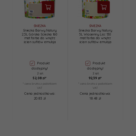
ŚNIEŻKA
ŚNIEŻKA
Śnieżka Barwy Natury
Śnieżka Barwy Natury
2,5L Górska Ścieżka 160
5L Wiosenny Liść 130
mat farba do wnętrz
mat farba do wnętrz
ścian sufitów emulsja
ścian sufitów emulsja
Produkt
Produkt
dostępny!
dostępny!
2 szt.
2 szt.
52,
08
zł*
92,
39
zł*
* cena brutto z podatkiem
* cena brutto z podatkiem
VAT
VAT
Cena jednostkowa:
Cena jednostkowa:
20.83 zł
18.48 zł