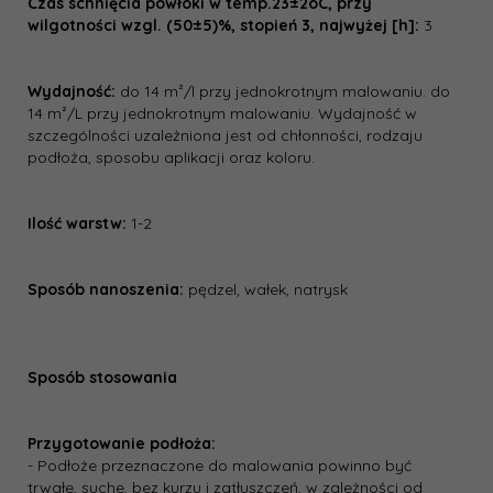
Czas schnięcia powłoki w temp.23±2oC, przy
wilgotności wzgl. (50±5)%, stopień 3, najwyżej [h]:
3
Wydajność:
do 14 m²/l przy jednokrotnym malowaniu. do
14 m²/L przy jednokrotnym malowaniu. Wydajność w
szczególności uzależniona jest od chłonności, rodzaju
podłoża, sposobu aplikacji oraz koloru.
Ilość warstw:
1-2
Sposób nanoszenia:
pędzel, wałek, natrysk
Sposób stosowania
Przygotowanie podłoża:
- Podłoże przeznaczone do malowania powinno być
trwałe, suche, bez kurzu i zatłuszczeń, w zależności od