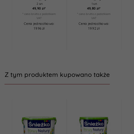
2 szt.
1 szt.
49,
90
zł*
49,
80
zł*
* cena brutto z podatkiem
* cena brutto z podatkiem
*
VAT
VAT
Cena jednostkowa:
Cena jednostkowa:
19.96 zł
19.92 zł
Z tym produktem kupowano także