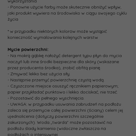
wykorzystania
- Ponowne użycie farby może skutecznie obniżyć wpływ,
jaki produkt wywiera na środowisko w ciągu swojego cyklu
życia
* w przypadku niektórych kolorów może wystąpić
konieczność wymalowania kolejnych warstw
Mycie powierzchni:
- Na mokrą gąbkę nałożyć detergent typu płyn do mycia
naczyń lub inne środki bezpieczne dla skóry (wskazane
przez producenta środka), zrobić obfitą pianę.
- Zmywać lekko bez użycia siły.
- Następnie przemyć powierzchnię czystą wodą.
- Czyszczone miejsce osuszyć ręcznikiem papierowym;
papier przykładać punktowo i lekko dociskać, nie trzeć.
- Pozostawić do pełnego wyschnięcia.
- UWAGA: w przypadku usuwania zabrudzeń na podłożu
zaleca się przemycie całej powierzchni (ściany) celem jej
ujednolicenia (dotyczy powierzchni szczególnie
zakurzonych). Woda „twarda” może pozostawić na
podłożu ślady kamienia (widoczne zwłaszcza na
podłożach o intensywnej