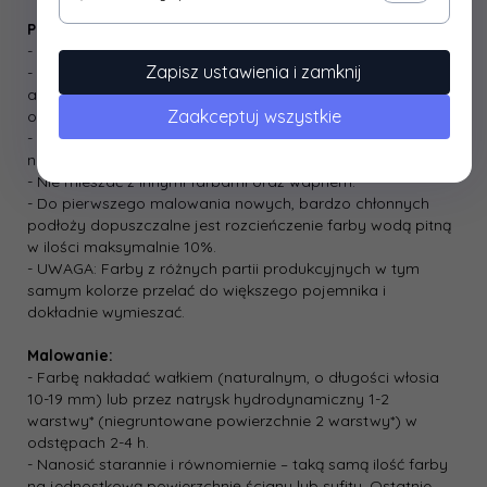
Przygotowanie wyrobu:
- Farbę przed malowaniem dokładnie wymieszać
Zapisz ustawienia i zamknij
- W przypadku kilku opakowań farby tego samego koloru,
ale z różnych partii produkcyjnych ­ wymieszać w większym
Zaakceptuj wszystkie
opakowaniu zbiorczym
- Na zagruntowane podłoże nakładać farbę
nierozcieńczoną.
- Nie mieszać z innymi farbami oraz wapnem.
- Do pierwszego malowania nowych, bardzo chłonnych
podłoży dopuszczalne jest rozcieńczenie farby wodą pitną
w ilości maksymalnie 10%.
- UWAGA: Farby z różnych partii produkcyjnych w tym
samym kolorze przelać do większego pojemnika i
dokładnie wymieszać.
Malowanie:
- Farbę nakładać wałkiem (naturalnym, o długości włosia
10-­19 mm) lub przez natrysk hydrodynamiczny 1-­2
warstwy* (niegruntowane powierzchnie 2 warstwy*) w
odstępach 2-­4 h.
- Nanosić starannie i równomiernie – taką samą ilość farby
na jednostkową powierzchnię ściany lub sufitu. Ostatnie