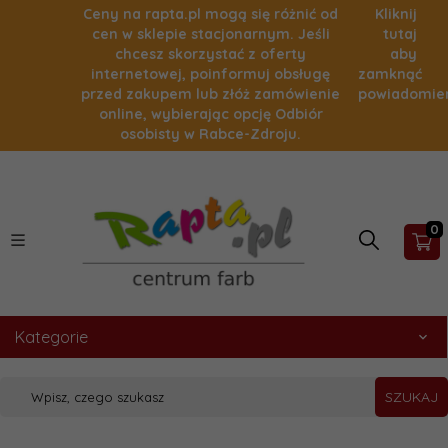
Ceny na rapta.pl mogą się różnić od
Kliknij
cen w sklepie stacjonarnym. Jeśli
tutaj
chcesz skorzystać z oferty
aby
internetowej, poinformuj obsługę
zamknąć
przed zakupem lub złóż zamówienie
powiadomie
online, wybierając opcję Odbiór
osobisty w Rabce-Zdroju.
0
Kategorie
SZUKAJ