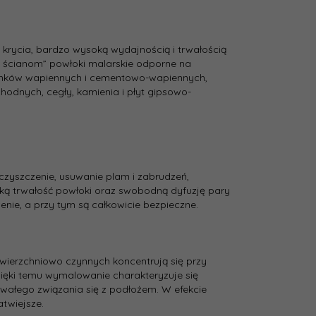
nia
2.5
 krycia, bardzo wysoką wydajnością i trwałością
odcienie brązu i beżu
ć ścianom” powłoki malarskie odporne na
yczna:
ynków wapiennych i cementowo-wapiennych,
dnych, cegły, kamienia i płyt gipsowo-
Herbaciana Róża 150
nta:
Farba lateksowa
czyszczenie, usuwanie plam i zabrudzeń,
ścienna
ką trwałość powłoki oraz swobodną dyfuzję pary
nie, a przy tym są całkowicie bezpieczne.
mat
wana
wierzchniowo czynnych koncentrują się przy
ść
14
zięki temu wymalowanie charakteryzuje się
wałego związania się z podłożem. W efekcie
atwiejsze.
nięcia