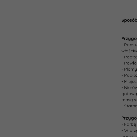
Sposób
Przygo
- Podło
właściw
- Podło
- Powło
- Plamy
- Podł
- Miejs
- Nieró
gotową 
masą s
- Stara
Przygo
- Farb
- W prz
opakow