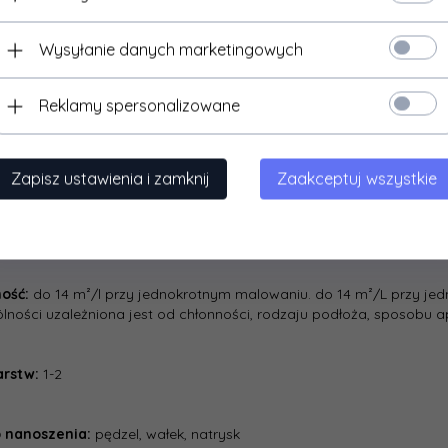
 szklanego użytkowanych wewnątrz pomieszczeń.
Wysyłanie danych marketingowych
 wg PN EN 13300:
mat
Reklamy spersonalizowane
ość na szorowanie:
 EN 13300: klasa 2
-C 81914:2002: rodzaj 1
Zapisz ustawienia i zamknij
Zaakceptuj wszystkie
hnięcia powłoki w temp.23±2oC, przy wilgotności wzgl. (50±5)%,
ość:
do 14 m²/l przy jednokrotnym malowaniu. do 14 m²/L przy j
lności uzależniona jest od chłonności, rodzaju podłoża, sposobu apl
arstw:
1-2
 nanoszenia:
pędzel, wałek, natrysk