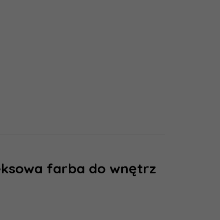
emulsyjne
eksowa farba do wnętrz
Śnieżka