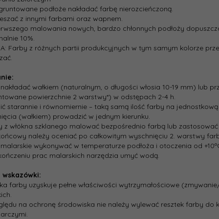
gruntowane podłoże nakładać farbę nierozcieńczoną.
ieszać z innymi farbami oraz wapnem.
erwszego malowania nowych, bardzo chłonnych podłoży dopuszczaln
alnie 10%.
: Farby z różnych partii produkcyjnych w tym samym kolorze prze
zać.
nie:
 nakładać wałkiem (naturalnym, o długości włosia 10-­19 mm) lub p
ntowane powierzchnie 2 warstwy*) w odstępach 2-­4 h.
ić starannie i równomiernie – taką samą ilość farby na jednostkową 
ięcia (wałkiem) prowadzić w jednym kierunku.
y z włókna szklanego malować bezpośrednio farbą lub zastosować s
 końcowy należy oceniać po całkowitym wyschnięciu 2. warstwy far
 malarskie wykonywać w temperaturze podłoża i otoczenia od +10º
kończeniu prac malarskich narzędzia umyć wodą.
i wskazówki:
ka farby uzyskuje pełne właściwości wytrzymałościowe (zmywanie
ich.
ględu na ochronę środowiska nie należy wylewać resztek farby do k
arczymi.