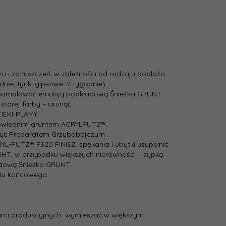
u i zatłuszczeń, w zależności od rodzaju podłoża
ie, tynki gipsowe: 2 tygodnie).
e pomalować emulsją podkładową Śnieżka GRUNT.
starej farby – usunąć.
IEKI-­PLAMY.
owiednim gruntem ACRYL­PUTZ®.
czyć Preparatem Grzybobójczym .
­-PUTZ® FS20 FINISZ, spękania i ubytki uzupełnić
HT, w przypadku większych nierówności – sypką
dową Śnieżka GRUNT.
ktu końcowego.
rtii produkcyjnych ­ wymieszać w większym