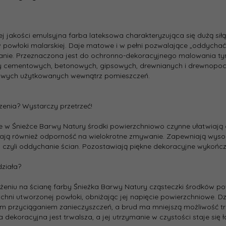
20.83 zł
opakowa
stkowa::
[l]:
j jakości emulsyjna farba lateksowa charakteryzująca się dużą siłą
Gama
 powłoki malarskiej. Daje matowe i w pełni pozwalające „oddycha
koloryst
anie. Przeznaczona jest do ochronno-dekoracyjnego malowania t
 cementowych, betonowych, gipsowych, drewnianych i drewnopocho
Kolor
owych użytkowanych wewnątrz pomieszczeń.
produce
Rodzaj:
enia? Wystarczy przetrzeć!
 w Śnieżce Barwy Natury środki powierzchniowo czynne ułatwiają 
Typ:
ają również odporność na wielokrotne zmywanie. Zapewniają wyso
 czyli oddychanie ścian. Pozostawiają piękne dekoracyjne wykończe
Stopień
połysku:
działa?
Deklaro
żeniu na ścianę farby Śnieżka Barwy Natury cząsteczki środków po
wydajno
chni utworzonej powłoki, obniżając jej napięcie powierzchniowe. D
[m2/l]:
m przyciąganiem zanieczyszczeń, a brud ma mniejszą możliwość tr
 dekoracyjna jest trwalsza, a jej utrzymanie w czystości staje się ł
Czas sch