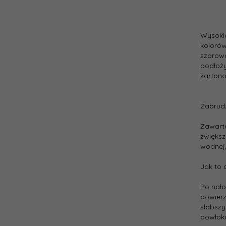
Cena
jedno
Wysokie
kolorów
szorow
podłoży
karton
Zabrudz
Zawarte
zwiększ
wodnej,
Jak to 
Po nało
powierz
słabszy
powłoka