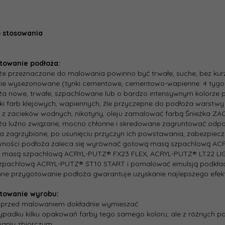
 stosowania
towanie podłoża:
że przeznaczone do malowania powinno być trwałe, suche, bez kurz
ie wysezonowane (tynki cementowe, cementowo­-wapienne: 4 tygodn
ża nowe, trwałe, szpachlowane lub o bardzo intensywnym kolorz
ki farb klejowych, wapiennych, źle przyczepne do podłoża warstwy 
 z zacieków wodnych, nikotyny, oleju zamalować farbą Śnieżka ZAC
oża luźno związane, mocno chłonne i skredowane zagruntować odp
ca zagrzybione, po usunięciu przyczyn ich powstawania, zabezpie
wności podłoża zaleca się wyrównać gotową masą szpachlową ACRYL
masą szpachlową ACRYL-­PUTZ® FX23 FLEX, ACRYL­-PUTZ® LT22 LIG
zpachlową ACRYL­-PUTZ® ST10 START i pomalować emulsją podkła
nne przygotowanie podłoża gwarantuje uzyskanie najlepszego efe
towanie wyrobu:
ę przed malowaniem dokładnie wymieszać
ypadku kilku opakowań farby tego samego koloru, ale z różnych pa
aniu zbiorczym