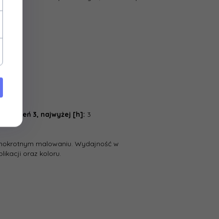
 stopień 3, najwyżej [h]:
3
ednokrotnym malowaniu. Wydajność w
ikacji oraz koloru.