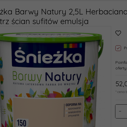
eżka Barwy Natury 2,5L Herbacian
rz ścian sufitów emulsja
P
Poinf
oferty
52,
* cena 