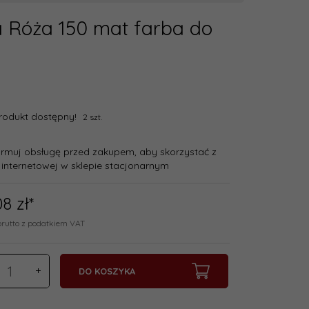
a Róża 150 mat farba do
rodukt dostępny!
2 szt.
ormuj obsługę przed zakupem, aby skorzystać z
 internetowej w sklepie stacjonarnym
08
zł*
brutto z podatkiem VAT
DO KOSZYKA