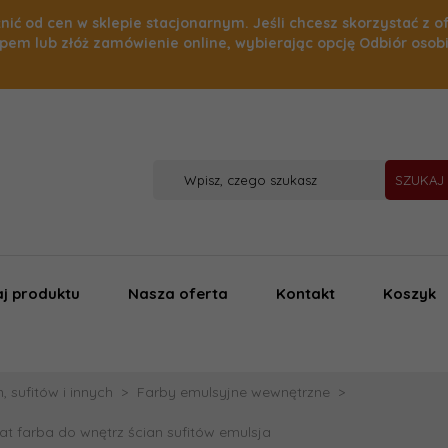
nić od cen w sklepie stacjonarnym. Jeśli chcesz skorzystać z o
pem lub złóż zamówienie online, wybierając opcję Odbiór osob
SZUKAJ
j produktu
Nasza oferta
Kontakt
Koszyk
 sufitów i innych
Farby emulsyjne wewnętrzne
t farba do wnętrz ścian sufitów emulsja