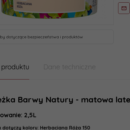
by dotyczące bezpieczeństwa i produktów
 produktu
Dane techniczne
 techniczne
Farby 
eżka Barwy Natury - matowa lat
zacja
owanie: 2,5L
Marka:
24 godzin
ienia::
a dotyczy koloru:
Herbaciana Róża 150
Wielkość