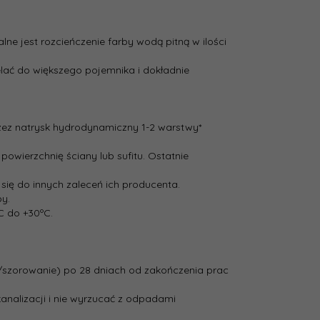
e jest rozcieńczenie farby wodą pitną w ilości
lać do większego pojemnika i dokładnie
rzez natrysk hydrodynamiczny 1-­2 warstwy*
powierzchnię ściany lub sufitu. Ostatnie
ię do innych zaleceń ich producenta.
by.
C do +30ºC.
/szorowanie) po 28 dniach od zakończenia prac
analizacji i nie wyrzucać z odpadami