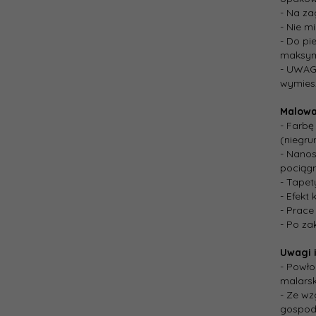
- Na za
- Nie m
- Do pi
maksym
- UWAGA
wymies
Malowa
- Farbę
(niegru
- Nanos
pociągn
- Tapet
- Efekt
- Prace
- Po za
Uwagi 
- Powło
malarsk
- Ze wz
gospod