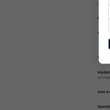
włókna
Połysk
Odporn
- wg PN
- wg PN
Czas sc
Wydajn
szczegó
Ilość w
Sposób