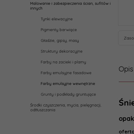
Malowanie i zabezpieczenia ścian, sufitów i
innych
Tynki elewacyjne
Pigmenty barwiące
Zaso
Gładzie, gipsy, masy
Struktury dekoracyjne
Farby na zacieki i plamy
Opis
Farby emulsyjne fasadowe
Farby emulsyjne wewnętrzne
Grunty i podkłady gruntujące
Dane
Śni
Środki czyszczenia, mycia, pielęgnacji,
odtłuszczania
Reali
opak
zamów
ofert