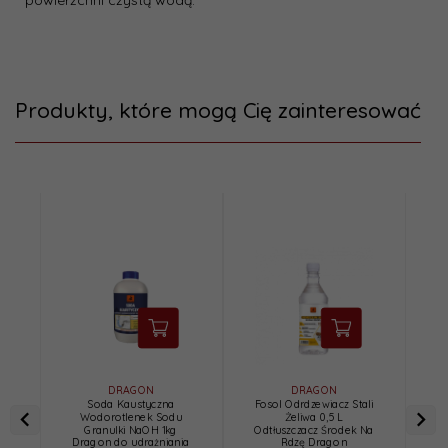
powierzchni czystą wodą.
Produkty, które mogą Cię zainteresować
DRAGON
DRAGON
Soda Kaustyczna
Fosol Odrdzewiacz Stali
Fo
Wodorotlenek Sodu
Żeliwa 0,5 L
Granulki NaOH 1kg
Odtłuszczacz Środek Na
Od
Dragon do udrażniania
Rdzę Dragon