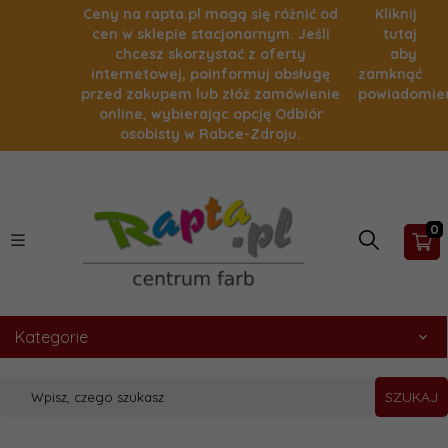
Ceny na rapta.pl mogą się różnić od
Kliknij
cen w sklepie stacjonarnym. Jeśli
tutaj
chcesz skorzystać z oferty
aby
internetowej, poinformuj obsługę
zamknąć
przed zakupem lub złóż zamówienie
powiadomie
online, wybierając opcję Odbiór
osobisty w Rabce-Zdroju.
0
Kategorie
SZUKAJ