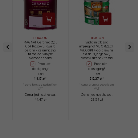
DRAGON
DRAGON
MAGNAT Ceramic 2,5L
Sadolin Classic
M
C34 Różowy Kwarc
impregnat 9L ORZECH
S
ceramik ceramiczna
WŁOSKI 4 do drewna
farba do wnętrz
clasic Hybrydowy
w
plamoodporna
płotów altanek fasad
Produkt
Produkt
dostępny!
dostępny!
1 szt.
1 szt.
111,
17
zł*
212,
27
zł*
* cena brutto z podatkiem
* cena brutto z podatkiem
*
VAT
VAT
Cena jednostkowa:
Cena jednostkowa:
44.47 zł
23.59 zł