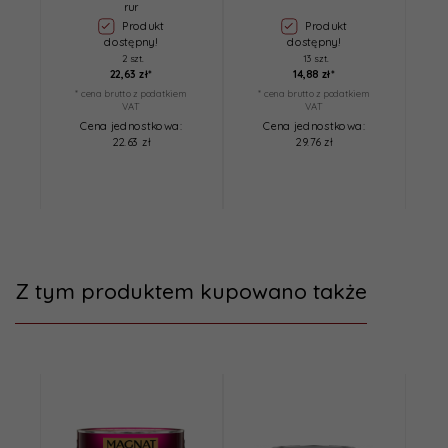
rur
Produkt
Produkt
dostępny!
dostępny!
2 szt.
13 szt.
22,
63
zł*
14,
88
zł*
* cena brutto z podatkiem
* cena brutto z podatkiem
*
VAT
VAT
Cena jednostkowa:
Cena jednostkowa:
22.63 zł
29.76 zł
Z tym produktem kupowano także