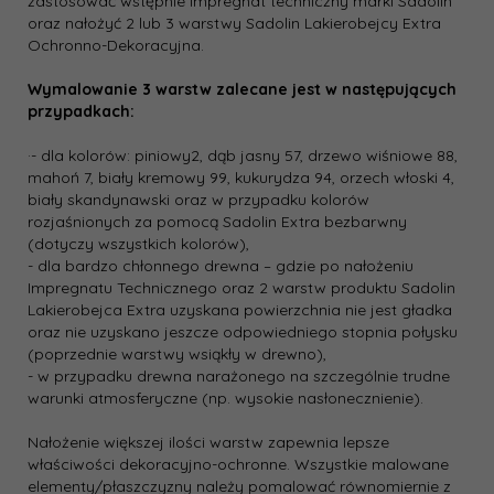
zastosować wstępnie impregnat techniczny marki Sadolin
oraz nałożyć 2 lub 3 warstwy Sadolin Lakierobejcy Extra
Ochronno-Dekoracyjna.
Wymalowanie 3 warstw zalecane jest w następujących
przypadkach:
·- dla kolorów: piniowy2, dąb jasny 57, drzewo wiśniowe 88,
mahoń 7, biały kremowy 99, kukurydza 94, orzech włoski 4,
biały skandynawski oraz w przypadku kolorów
rozjaśnionych za pomocą Sadolin Extra bezbarwny
(dotyczy wszystkich kolorów),
- dla bardzo chłonnego drewna – gdzie po nałożeniu
Impregnatu Technicznego oraz 2 warstw produktu Sadolin
Lakierobejca Extra uzyskana powierzchnia nie jest gładka
oraz nie uzyskano jeszcze odpowiedniego stopnia połysku
(poprzednie warstwy wsiąkły w drewno),
- w przypadku drewna narażonego na szczególnie trudne
warunki atmosferyczne (np. wysokie nasłonecznienie).
Nałożenie większej ilości warstw zapewnia lepsze
właściwości dekoracyjno-ochronne. Wszystkie malowane
elementy/płaszczyzny należy pomalować równomiernie z