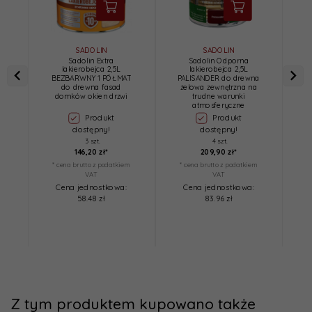
SADOLIN
SADOLIN
Sadolin Extra
Sadolin Odporna
lakierobejca 2,5L
lakierobejca 2,5L
BEZBARWNY 1 PÓŁMAT
PALISANDER do drewna
do drewna fasad
żelowa zewnętrzna na
ż
domków okien drzwi
trudne warunki
atmosferyczne
Produkt
Produkt
dostępny!
dostępny!
3 szt.
4 szt.
146,
20
zł*
209,
90
zł*
* cena brutto z podatkiem
* cena brutto z podatkiem
*
VAT
VAT
Cena jednostkowa:
Cena jednostkowa:
58.48 zł
83.96 zł
Z tym produktem kupowano także