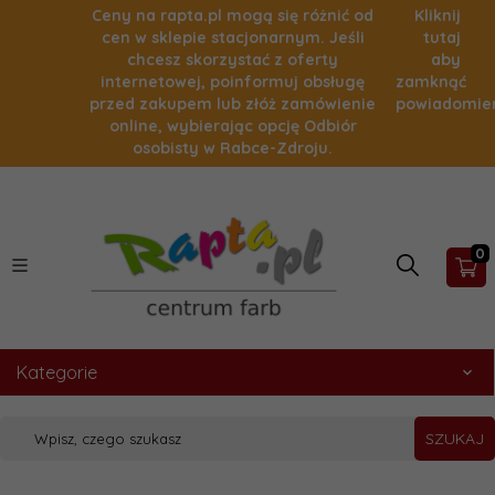
Ceny na rapta.pl mogą się różnić od
Kliknij
cen w sklepie stacjonarnym. Jeśli
tutaj
chcesz skorzystać z oferty
aby
internetowej, poinformuj obsługę
zamknąć
przed zakupem lub złóż zamówienie
powiadomie
online, wybierając opcję Odbiór
osobisty w Rabce-Zdroju.
0
Kategorie
SZUKAJ