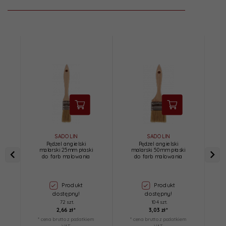
SADOLIN
SADOLIN
Pędzel angielski
Pędzel angielski
malarski 25mm płaski
malarski 50mm płaski
do farb malowania
do farb malowania
ł
Produkt
Produkt
dostępny!
dostępny!
72 szt.
104 szt.
2,
66
zł*
3,
03
zł*
* cena brutto z podatkiem
* cena brutto z podatkiem
*