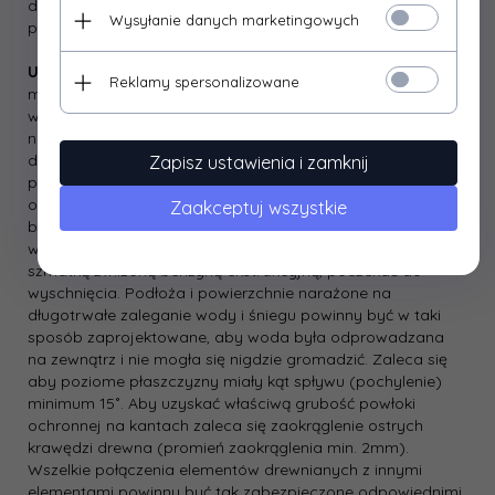
do podłoża należy oczyścić z zanieczyszczeń i zmatowić
Wysyłanie danych marketingowych
papierem ściernym, odpylić.
Uwaga!
Przy wymalowaniach renowacyjnych wykonaj na
Reklamy spersonalizowane
małej powierzchni wymalowanie próbne. Jeżeli po
wyschnięciu powstanie niepożądany efekt, stare powłoki
należy całkowicie usunąć i na nowo przygotować podłoże
do malowania. Zaleca się również wypróbowanie
Zapisz ustawienia i zamknij
preparatu na niewielkiej powierzchni w celu dobrania
odpowiedniego koloru – kolor końcowy będzie zależał od
Zaakceptuj wszystkie
barwy początkowej i stanu drewna oraz ilości naniesionych
warstw. Podłoża mocno zażywiczone zaleca się przetrzeć
szmatką zwilżoną benzyną ekstrakcyjną, poczekać do
wyschnięcia. Podłoża i powierzchnie narażone na
długotrwałe zaleganie wody i śniegu powinny być w taki
sposób zaprojektowane, aby woda była odprowadzana
na zewnątrz i nie mogła się nigdzie gromadzić. Zaleca się
aby poziome płaszczyzny miały kąt spływu (pochylenie)
minimum 15˚. Aby uzyskać właściwą grubość powłoki
ochronnej na kantach zaleca się zaokrąglenie ostrych
krawędzi drewna (promień zaokrąglenia min. 2mm).
Wszelkie połączenia elementów drewnianych z innymi
elementami powinny być tak zabezpieczone odpowiednimi