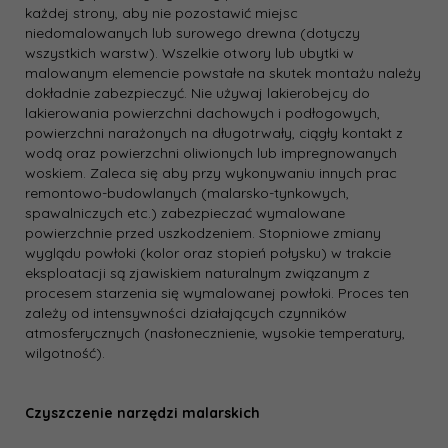
każdej strony, aby nie pozostawić miejsc
niedomalowanych lub surowego drewna (dotyczy
wszystkich warstw). Wszelkie otwory lub ubytki w
malowanym elemencie powstałe na skutek montażu należy
dokładnie zabezpieczyć. Nie używaj lakierobejcy do
lakierowania powierzchni dachowych i podłogowych,
powierzchni narażonych na długotrwały, ciągły kontakt z
wodą oraz powierzchni oliwionych lub impregnowanych
woskiem. Zaleca się aby przy wykonywaniu innych prac
remontowo-budowlanych (malarsko-tynkowych,
spawalniczych etc.) zabezpieczać wymalowane
powierzchnie przed uszkodzeniem. Stopniowe zmiany
wyglądu powłoki (kolor oraz stopień połysku) w trakcie
eksploatacji są zjawiskiem naturalnym związanym z
procesem starzenia się wymalowanej powłoki. Proces ten
zależy od intensywności działających czynników
atmosferycznych (nasłonecznienie, wysokie temperatury,
wilgotność).
Czyszczenie narzędzi malarskich