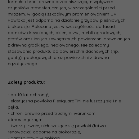
formuła chroni drewno przed niszczącym wpływem
czynników atmosferycznych, w szczególności przed
mrozem, wilgocią i szkodliwym promieniowaniem UV.
Powłoka jest odporna na działanie grzybów pleśniowych i
biokorozje. Polecana jest w szczególności do fasad,
domków drewnianych, okien, drzwi, mebli ogrodowych,
płotów oraz innych zewnętrznych powierzchni drewnianych
z drewna gładkiego, heblowanego. Nie zalecamy
stosowania produktu do powierzchni dachowych (np.
gonty), podłogowych oraz powierzchni z drewna
egzotycznego.
Zalety produktu:
- do 10 lat ochrony*,
- elastyczna powłoka FlexiguardTM, nie łuszczy się i nie
pęka,
- chroni drewno przed trudnymi warunkami
atmosferycznymi
- tworzy trwałe, niełuszczące się powłoki (łatwa
renowacja) odporne na biokorozję,
- bardzo łatwa w aplikacji.