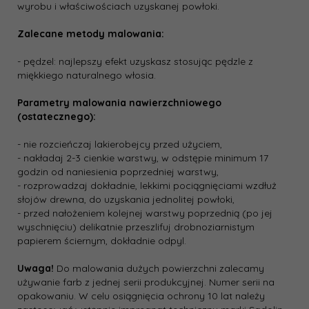
wyrobu i właściwościach uzyskanej powłoki.
Zalecane metody malowania:
- pędzel: najlepszy efekt uzyskasz stosując pędzle z
miękkiego naturalnego włosia.
Parametry malowania nawierzchniowego
(ostatecznego):
- nie rozcieńczaj lakierobejcy przed użyciem,
- nakładaj 2-3 cienkie warstwy, w odstępie minimum 17
godzin od naniesienia poprzedniej warstwy,
- rozprowadzaj dokładnie, lekkimi pociągnięciami wzdłuż
słojów drewna, do uzyskania jednolitej powłoki,
- przed nałożeniem kolejnej warstwy poprzednią (po jej
wyschnięciu) delikatnie przeszlifuj drobnoziarnistym
papierem ściernym, dokładnie odpyl.
Uwaga!
Do malowania dużych powierzchni zalecamy
używanie farb z jednej serii produkcyjnej. Numer serii na
opakowaniu. W celu osiągnięcia ochrony 10 lat należy