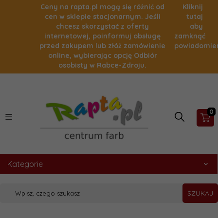
Ceny na rapta.pl mogą się różnić od
Kliknij
cen w sklepie stacjonarnym. Jeśli
tutaj
chcesz skorzystać z oferty
aby
internetowej, poinformuj obsługę
zamknąć
przed zakupem lub złóż zamówienie
powiadomie
online, wybierając opcję Odbiór
osobisty w Rabce-Zdroju.
0
Kategorie
SZUKAJ