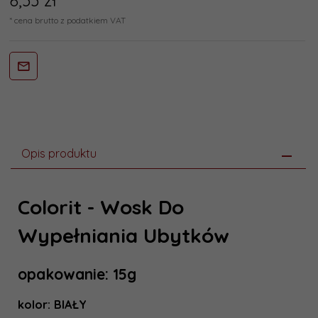
8,
33
zł*
* cena brutto z podatkiem VAT
Opis produktu
Colorit - Wosk Do
Wypełniania Ubytków
opakowanie: 15g
kolor: BIAŁY