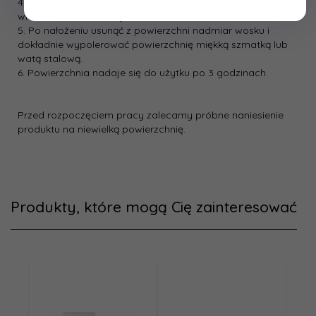
4. Użyć wosk jak „gumkę” pocierając zgodnie z kierunkiem
włókien drewna w miejscu uszkodzenia.
5. Po nałożeniu usunąć z powierzchni nadmiar wosku i
dokładnie wypolerować powierzchnię miękką szmatką lub
watą stalową.
6. Powierzchnia nadaje się do użytku po 3 godzinach.
Przed rozpoczęciem pracy zalecamy próbne naniesienie
produktu na niewielką powierzchnię.
Produkty, które mogą Cię zainteresować