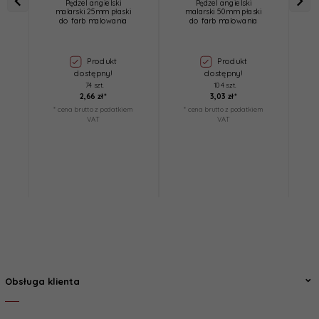
Pędzel angielski
Pędzel angielski
malarski 25mm płaski
malarski 50mm płaski
d
do farb malowania
do farb malowania
Produkt
Produkt
dostępny!
dostępny!
74 szt.
104 szt.
2,
66
zł*
3,
03
zł*
* cena brutto z podatkiem
* cena brutto z podatkiem
*
VAT
VAT
Obsługa klienta