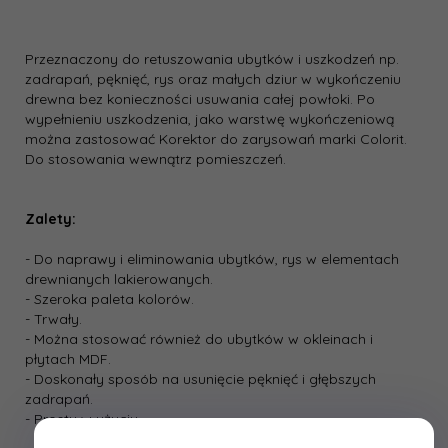
Przeznaczony do retuszowania ubytków i uszkodzeń np.
zadrapań, pęknięć, rys oraz małych dziur w wykończeniu
drewna bez konieczności usuwania całej powłoki. Po
wypełnieniu uszkodzenia, jako warstwę wykończeniową
można zastosować Korektor do zarysowań marki Colorit.
Do stosowania wewnątrz pomieszczeń.
Zalety:
- Do naprawy i eliminowania ubytków, rys w elementach
drewnianych lakierowanych.
- Szeroka paleta kolorów.
- Trwały.
- Można stosować również do ubytków w okleinach i
płytach MDF.
- Doskonały sposób na usunięcie pęknięć i głębszych
zadrapań.
- Prosty w użyciu.