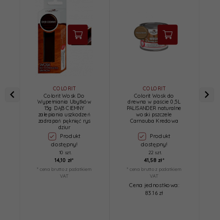
COLORIT
COLORIT
Colorit Wosk Do
Colorit Wosk do
Wypełniania Ubytków
drewna w paście 0,5L
15g DĄB CIEMNY
PALISANDER naturalne
zalepiania uszkodzeń
woski pszczele
zadrapań pęknięć rys
Carnauba Kredowa
dziur
Produkt
Produkt
dostępny!
dostępny!
10 szt.
22 szt.
14,
10
zł*
41,
58
zł*
* cena brutto z podatkiem
* cena brutto z podatkiem
*
VAT
VAT
Cena jednostkowa:
83.16 zł