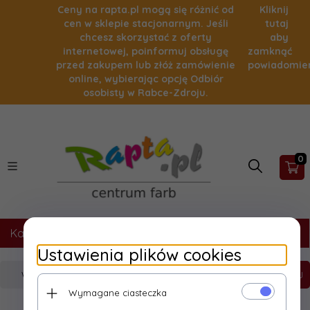
Ceny na rapta.pl mogą się różnić od
Kliknij
cen w sklepie stacjonarnym. Jeśli
tutaj
chcesz skorzystać z oferty
aby
internetowej, poinformuj obsługę
zamknąć
przed zakupem lub złóż zamówienie
powiadomie
online, wybierając opcję Odbiór
osobisty w Rabce-Zdroju.
0
Kategorie
Ustawienia plików cookies
SZUKAJ
Wymagane ciasteczka