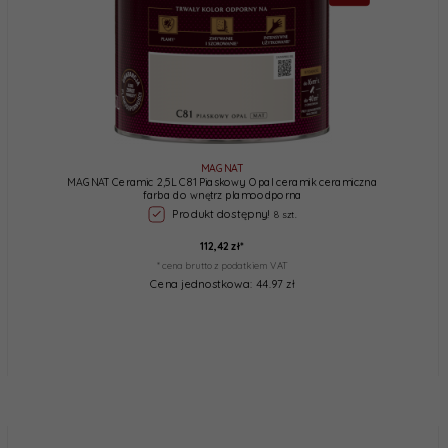
MAGNAT
MAGNAT Ceramic 2,5L C81 Piaskowy Opal ceramik ceramiczna
farba do wnętrz plamoodporna
Produkt dostępny!
8 szt.
112,
42
zł*
* cena brutto z podatkiem VAT
Cena jednostkowa: 44.97 zł