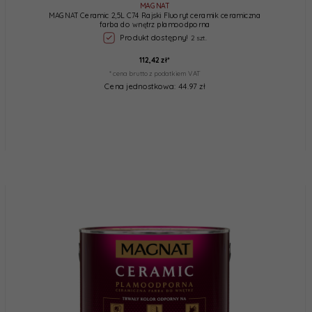
MAGNAT
MAGNAT Ceramic 2,5L C74 Rajski Fluoryt ceramik ceramiczna
farba do wnętrz plamoodporna
Produkt dostępny!
2 szt.
112,
42
zł*
* cena brutto z podatkiem VAT
Cena jednostkowa: 44.97 zł