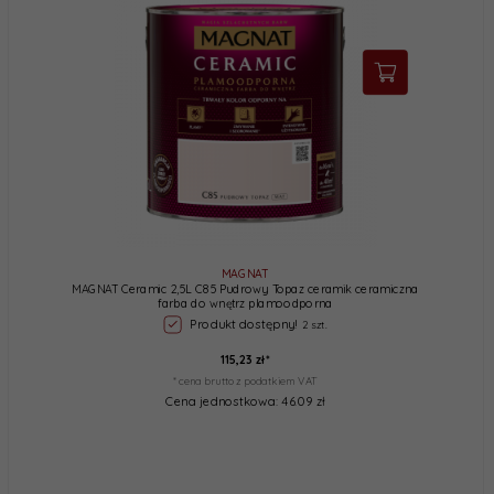
MAGNAT
MAGNAT Ceramic 2,5L C85 Pudrowy Topaz ceramik ceramiczna
farba do wnętrz plamoodporna
Produkt dostępny!
2 szt.
115,
23
zł*
* cena brutto z podatkiem VAT
Cena jednostkowa: 46.09 zł