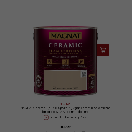
MAGNAT
MAGNAT Ceramic 2,5L C8 Spokojny Agat ceramik ceramiczna
farba do wnętrz plamoodporna
Produkt dostępny!
2 szt.
111,
17
zł*