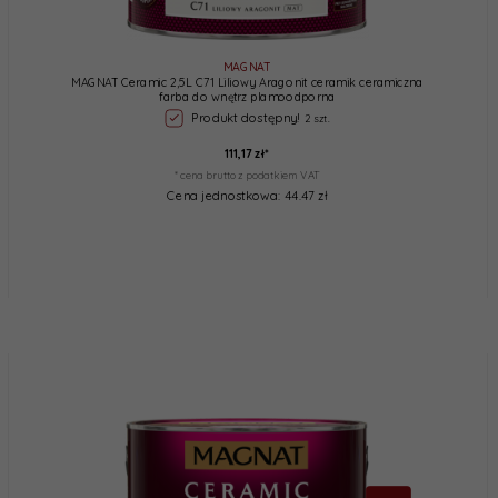
MAGNAT
MAGNAT Ceramic 2,5L C71 Liliowy Aragonit ceramik ceramiczna
farba do wnętrz plamoodporna
Produkt dostępny!
2 szt.
111,
17
zł*
* cena brutto z podatkiem VAT
Cena jednostkowa: 44.47 zł