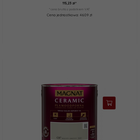
115,
23
zł*
* cena brutto z podatkiem VAT
Cena jednostkowa: 46.09 zł