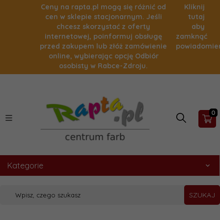
Ceny na rapta.pl mogą się różnić od
Kliknij
cen w sklepie stacjonarnym. Jeśli
tutaj
chcesz skorzystać z oferty
aby
internetowej, poinformuj obsługę
zamknąć
przed zakupem lub złóż zamówienie
powiadomie
online, wybierając opcję Odbiór
osobisty w Rabce-Zdroju.
0
Kategorie
SZUKAJ