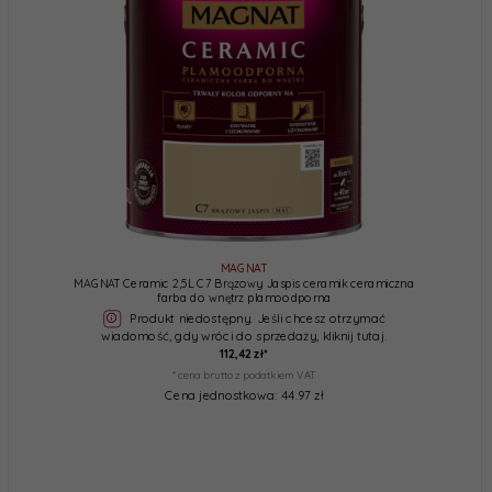
MAGNAT
MAGNAT Ceramic 2,5L C7 Brązowy Jaspis ceramik ceramiczna
farba do wnętrz plamoodporna
Produkt niedostępny. Jeśli chcesz otrzymać
wiadomość, gdy wróci do sprzedaży, kliknij tutaj.
112,
42
zł*
* cena brutto z podatkiem VAT
Cena jednostkowa: 44.97 zł