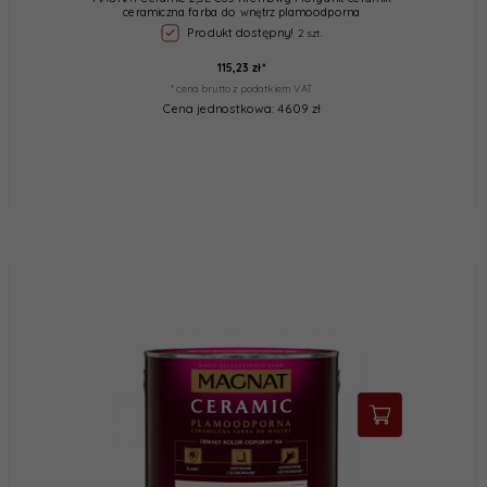
ceramiczna farba do wnętrz plamoodporna
Produkt dostępny!
2 szt.
115,
23
zł*
* cena brutto z podatkiem VAT
Cena jednostkowa: 46.09 zł