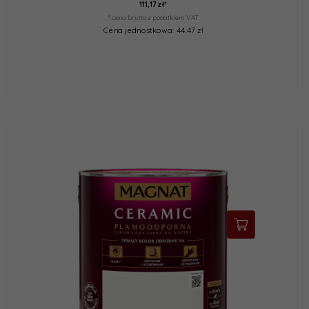
111,
17
zł*
* cena brutto z podatkiem VAT
Cena jednostkowa: 44.47 zł