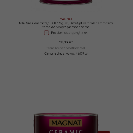
MAGNAT
MAGNAT Ceramic 2,5L C87 Mglisty Ametyst ceramik ceramiczna
farba do wnętrz plamoodporna
Produkt dostępny!
2 szt.
115,
23
zł*
* cena brutto z podatkiem VAT
Cena jednostkowa: 46.09 zł