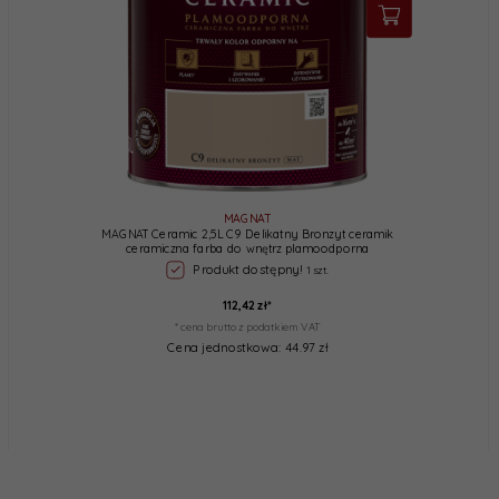
MAGNAT
MAGNAT Ceramic 2,5L C9 Delikatny Bronzyt ceramik
ceramiczna farba do wnętrz plamoodporna
Produkt dostępny!
1 szt.
112,
42
zł*
* cena brutto z podatkiem VAT
Cena jednostkowa: 44.97 zł