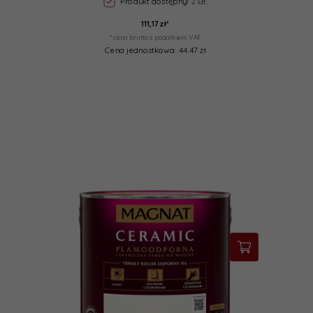
Produkt dostępny!
2 szt.
111,
17
zł*
* cena brutto z podatkiem VAT
Cena jednostkowa: 44.47 zł