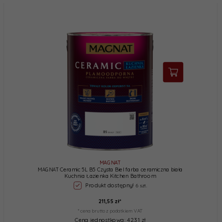
MAGNAT
MAGNAT Ceramic 5L B5 Czysta Biel farba ceramiczna biała
Kuchnia Łazienka Kitchen Bathroom
Produkt dostępny!
6 szt.
211,
55
zł*
* cena brutto z podatkiem VAT
Cena jednostkowa: 42.31 zł