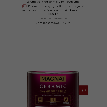
ceramiczna farba do wnętrz plamoodporna
Produkt niedostępny. Jeśli chcesz otrzymać
wiadomość, gdy wróci do sprzedaży, kliknij tutaj.
112,
42
zł*
* cena brutto z podatkiem VAT
Cena jednostkowa: 44.97 zł