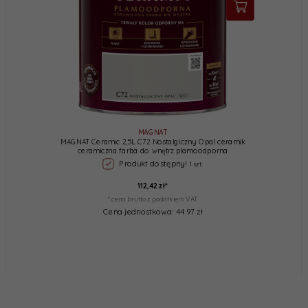
MAGNAT
MAGNAT Ceramic 2,5L C72 Nostalgiczny Opal ceramik
ceramiczna farba do wnętrz plamoodporna
Produkt dostępny!
1 szt.
112,
42
zł*
* cena brutto z podatkiem VAT
Cena jednostkowa: 44.97 zł