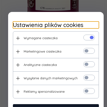
MAGNAT
Ustawienia plików cookies
MAGNAT Ceramic 2,5L C78 Tajemniczy Kalcyt ceramik
ceramiczna farba do wnętrz plamoodporna
Produkt dostępny!
3 szt.
Wymagane ciasteczka
111,
17
zł*
* cena brutto z podatkiem VAT
Cena jednostkowa: 44.47 zł
Marketingowe ciasteczka
Analityczne ciasteczka
Wysyłanie danych marketingowych
Reklamy spersonalizowane