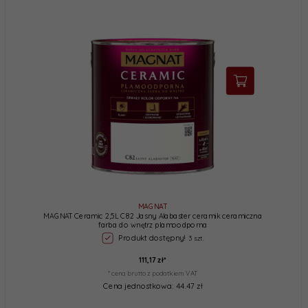
MAGNAT
MAGNAT Ceramic 2,5L C82 Jasny Alabaster ceramik ceramiczna
farba do wnętrz plamoodporna
Produkt dostępny!
3 szt.
111,
17
zł*
* cena brutto z podatkiem VAT
Cena jednostkowa: 44.47 zł