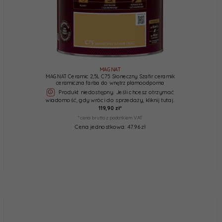
MAGNAT
MAGNAT Ceramic 2,5L C75 Słoneczny Szafir ceramik
ceramiczna farba do wnętrz plamoodporna
Produkt niedostępny. Jeśli chcesz otrzymać
wiadomość, gdy wróci do sprzedaży, kliknij tutaj.
119,
90
zł*
* cena brutto z podatkiem VAT
Cena jednostkowa: 47.96 zł