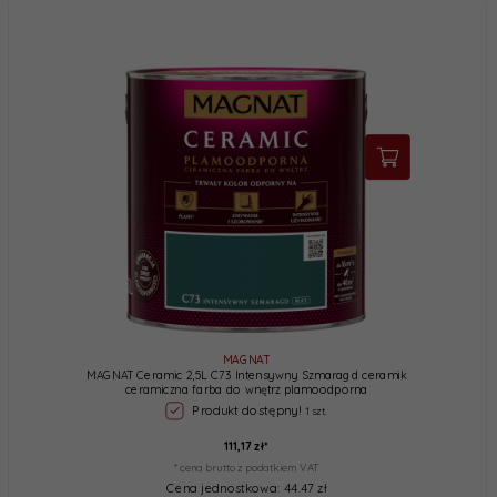
MAGNAT
MAGNAT Ceramic 2,5L C73 Intensywny Szmaragd ceramik
ceramiczna farba do wnętrz plamoodporna
Produkt dostępny!
1 szt.
111,
17
zł*
* cena brutto z podatkiem VAT
Cena jednostkowa: 44.47 zł