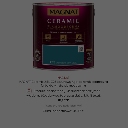
MAGNAT
MAGNAT Ceramic 2,5L C76 Lazurowy Agat ceramik ceramiczna
farba do wnętrz plamoodporna
Produkt niedostępny. Jeśli chcesz otrzymać
wiadomość, gdy wróci do sprzedaży, kliknij tutaj.
111,
17
zł*
* cena brutto z podatkiem VAT
Cena jednostkowa: 44.47 zł