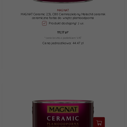
MAGNAT
MAGNAT Ceramic 2,5L C80 Ciemnozielony Malachit ceramik
ceramiczna farba do wnętrz plamoodporna
Produkt dostępny!
2 szt.
111,
17
zł*
* cena brutto z podatkiem VAT
Cena jednostkowa: 44.47 zł