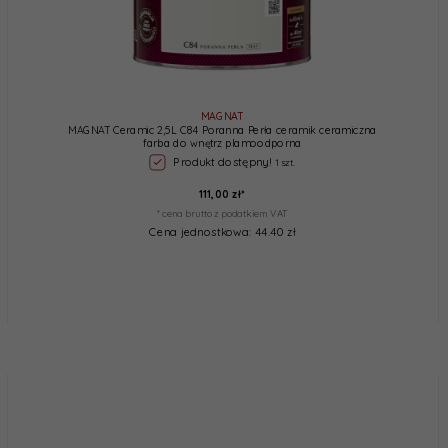
MAGNAT
MAGNAT Ceramic 2,5L C84 Poranna Perła ceramik ceramiczna
farba do wnętrz plamoodporna
Produkt dostępny!
1 szt.
111,
00
zł*
* cena brutto z podatkiem VAT
Cena jednostkowa: 44.40 zł