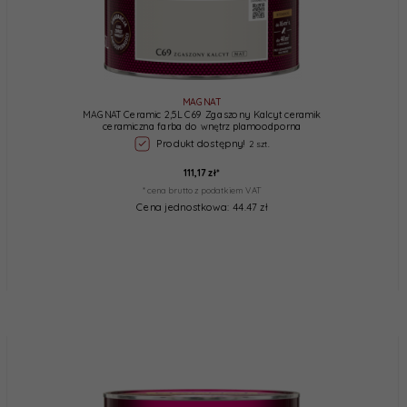
MAGNAT
MAGNAT Ceramic 2,5L C69 Zgaszony Kalcyt ceramik
ceramiczna farba do wnętrz plamoodporna
Produkt dostępny!
2 szt.
111,
17
zł*
* cena brutto z podatkiem VAT
Cena jednostkowa: 44.47 zł