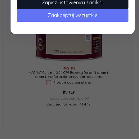
Zapisz ustawienia i zamknij
Zaakceptuj wszystkie
MAGNAT
MAGNAT Ceramic 2,5L C79 Beżowy Dolomit ceramik
ceramiczna farba do wnętrz plamoodporna
Produkt dostępny!
5 szt.
111,
17
zł*
* cena brutto z podatkiem VAT
Cena jednostkowa: 44.47 zł