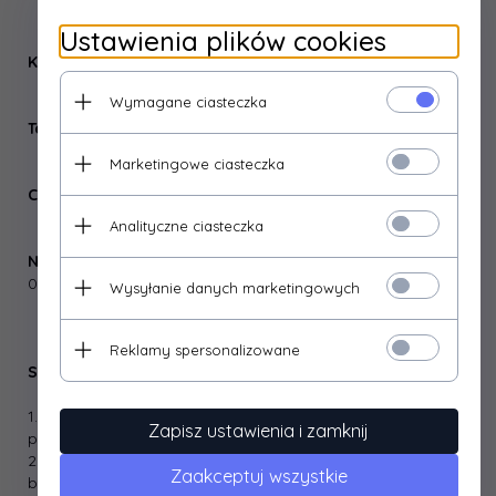
Ustawienia plików cookies
Konsystencja:
produkt stały
Wymagane ciasteczka
Temperatura nakładania:
temperatura pokojowa
Marketingowe ciasteczka
Czas schnięcia:
3 h
Analityczne ciasteczka
Narzędzia do aplikacji:
miękka ściereczka, wata stalowa
000
Wysyłanie danych marketingowych
Reklamy spersonalizowane
Sposób użycia
1. Oczyścić i przygotować do renowacji uszkodzoną
Zapisz ustawienia i zamknij
powierzchnię.
2. Usunąć drobne pozostałości drewna i wypolerować
Zaakceptuj wszystkie
brzegi ubytków.