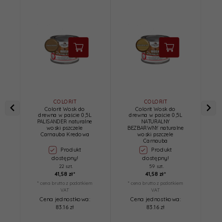
COLORIT
COLORIT
Colorit Wosk do
Colorit Wosk do
drewna w paście 0,5L
drewna w paście 0,5L
W
PALISANDER naturalne
NATURALNY
woski pszczele
BEZBARWNY naturalne
Carnauba Kredowa
woski pszczele
Carnauba
Produkt
Produkt
dostępny!
dostępny!
22 szt.
59 szt.
41,
58
zł*
41,
58
zł*
* cena brutto z podatkiem
* cena brutto z podatkiem
*
VAT
VAT
Cena jednostkowa:
Cena jednostkowa:
83.16 zł
83.16 zł