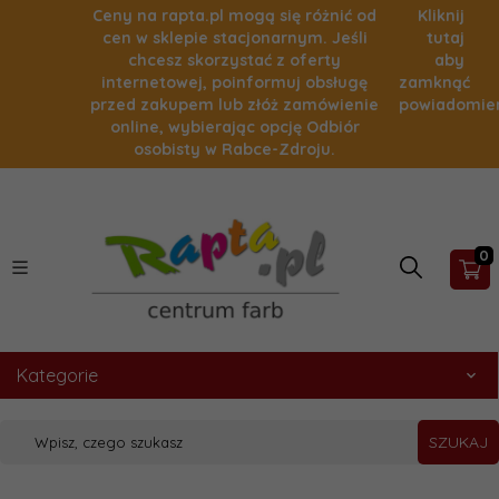
Ceny na rapta.pl mogą się różnić od
Kliknij
cen w sklepie stacjonarnym. Jeśli
tutaj
chcesz skorzystać z oferty
aby
internetowej, poinformuj obsługę
zamknąć
przed zakupem lub złóż zamówienie
powiadomie
online, wybierając opcję Odbiór
osobisty w Rabce-Zdroju.
0
Kategorie
SZUKAJ