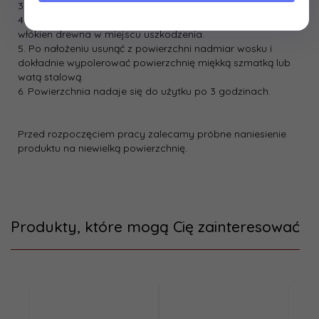
3. Wybrać wosk o odcieniu pasującym do drewna.
4. Użyć wosk jak „gumkę” pocierając zgodnie z kierunkiem
włókien drewna w miejscu uszkodzenia.
5. Po nałożeniu usunąć z powierzchni nadmiar wosku i
dokładnie wypolerować powierzchnię miękką szmatką lub
watą stalową.
6. Powierzchnia nadaje się do użytku po 3 godzinach.
Przed rozpoczęciem pracy zalecamy próbne naniesienie
produktu na niewielką powierzchnię.
Produkty, które mogą Cię zainteresować