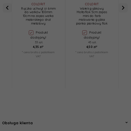
COLORIT
COLORIT
Rączka uchwyt śr. 6mm
Wałek gąbkowy
B
do wałków 100mm
Moltoflok 5cm zapas
10cm na zapas wałka
mini do farb
malarskiego drut
malowania gąbka
metalowy
pianka piankowy flok
Produkt
Produkt
dostępny!
dostępny!
33 szt.
45 szt.
4,
35
zł*
4,
50
zł*
* cena brutto z podatkiem
* cena brutto z podatkiem
*
VAT
VAT
Obsługa klienta