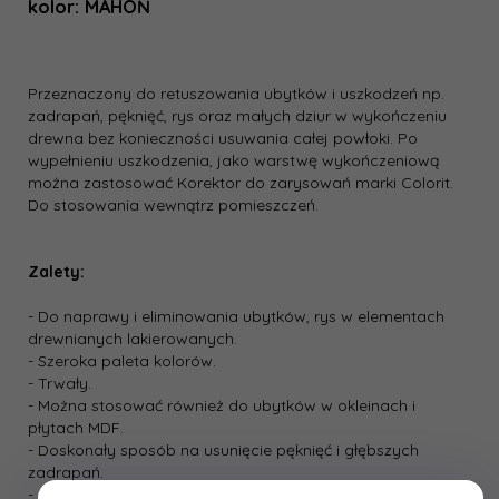
kolor: MAHOŃ
Przeznaczony do retuszowania ubytków i uszkodzeń np.
zadrapań, pęknięć, rys oraz małych dziur w wykończeniu
drewna bez konieczności usuwania całej powłoki. Po
wypełnieniu uszkodzenia, jako warstwę wykończeniową
można zastosować Korektor do zarysowań marki Colorit.
Do stosowania wewnątrz pomieszczeń.
Zalety:
- Do naprawy i eliminowania ubytków, rys w elementach
drewnianych lakierowanych.
- Szeroka paleta kolorów.
- Trwały.
- Można stosować również do ubytków w okleinach i
płytach MDF.
- Doskonały sposób na usunięcie pęknięć i głębszych
zadrapań.
- Prosty w użyciu.