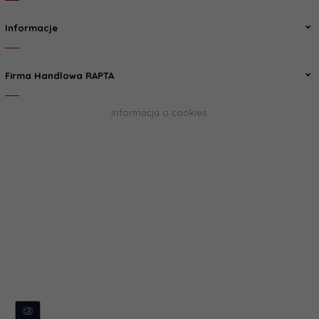
Informacje
Firma Handlowa RAPTA
Informacja o cookies
biuro@rapta.pl