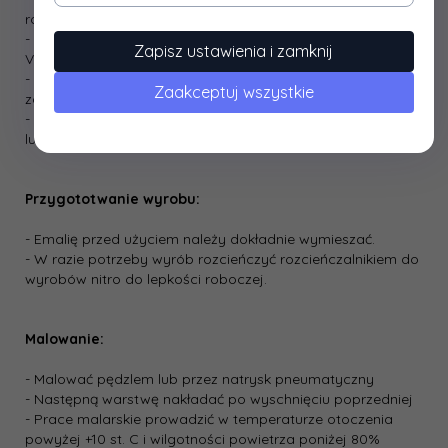
rozpuszczalnikiem nitro albo benzyną ekstrakcyjną.
- Tak przygotowane nowe podłoże zagruntować lakierem
Zapisz ustawienia i zamknij
VIDARON PODKŁAD NITRO.
- Podłoże metalowe oczyścić z rdzy i innych
Zaakceptuj wszystkie
zanieczyszczeń, odtłuścić, malować bezpośrednio emalią
- Podłoża przeznaczone do renowacji oczyścić, usunąć
luźno związane warstwy starych emalii, odpylić.
Przygototwanie wyrobu:
- Emalię przed użyciem należy dokładnie wymieszać.
- W razie potrzeby wyrób rozcieńczyć rozcieńczalnikiem do
wyrobów nitro do lepkości roboczej.
Malowanie:
- Malować pędzlem lub przez natrysk pneumatyczny
- Następną warstwę nakładać po wyschnięciu poprzedniej
- Prace malarskie prowadzić w temperaturze otoczenia
powyżej +10 st. C i wilgotności powietrza poniżej 80%