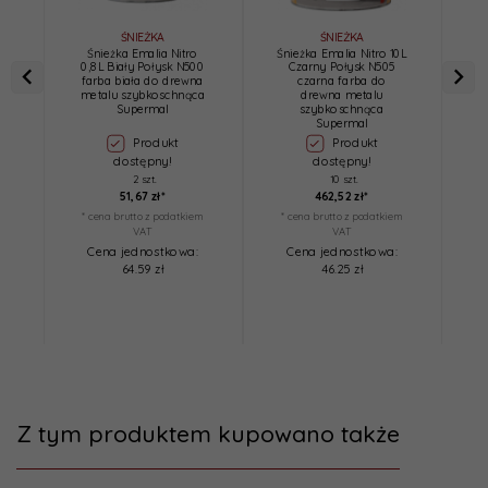
ŚNIEŻKA
ŚNIEŻKA
Śnieżka Emalia Nitro
Śnieżka Emalia Nitro 10L
0,8L Biały Połysk N500
Czarny Połysk N505
farba biała do drewna
czarna farba do
metalu szybkoschnąca
drewna metalu
Supermal
szybkoschnąca
Supermal
Produkt
Produkt
dostępny!
dostępny!
2 szt.
10 szt.
51,
67
zł*
462,
52
zł*
* cena brutto z podatkiem
* cena brutto z podatkiem
*
VAT
VAT
Cena jednostkowa:
Cena jednostkowa:
64.59 zł
46.25 zł
Z tym produktem kupowano także