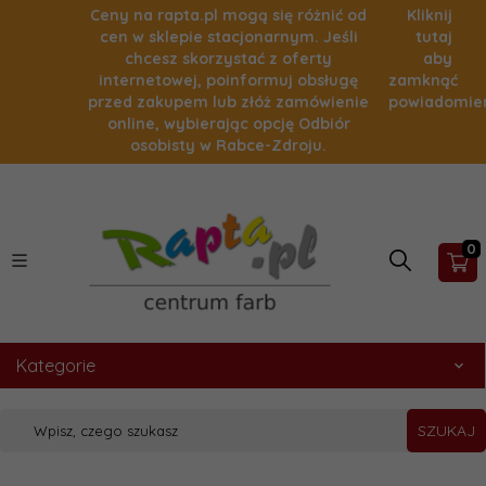
Ceny na rapta.pl mogą się różnić od
Kliknij
cen w sklepie stacjonarnym. Jeśli
tutaj
chcesz skorzystać z oferty
aby
internetowej, poinformuj obsługę
zamknąć
przed zakupem lub złóż zamówienie
powiadomie
online, wybierając opcję Odbiór
osobisty w Rabce-Zdroju.
0
Kategorie
SZUKAJ