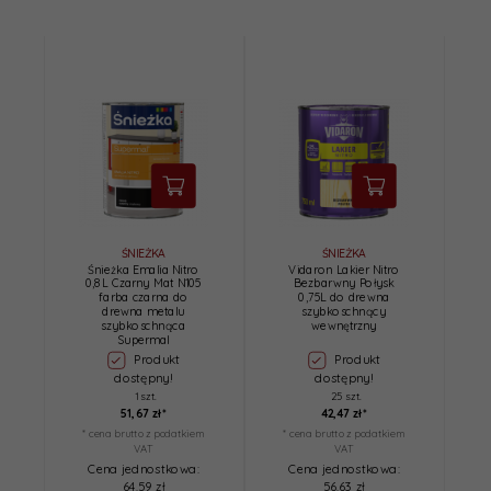
ŚNIEŻKA
ŚNIEŻKA
Śnieżka Emalia Nitro
Vidaron Lakier Nitro
0,8L Czarny Mat N105
Bezbarwny Połysk
farba czarna do
0,75L do drewna
drewna metalu
szybkoschnący
szybkoschnąca
wewnętrzny
Supermal
Produkt
Produkt
dostępny!
dostępny!
1 szt.
25 szt.
51,
67
zł*
42,
47
zł*
* cena brutto z podatkiem
* cena brutto z podatkiem
VAT
VAT
Cena jednostkowa:
Cena jednostkowa:
64.59 zł
56.63 zł