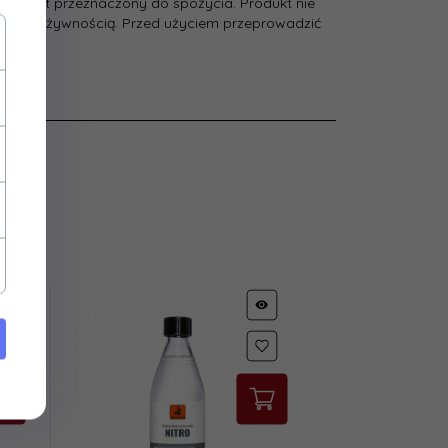
nie jest przeznaczony do spożycia. Produkt nie
ntakt z żywnością. Przed użyciem przeprowadzić