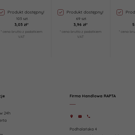
Produkt dostępny!
Produkt dostępny!
Prod
103 szt.
69 szt.
3,
03
zł*
3,
96
zł*
5
* cena brutto z podatkiem
* cena brutto z podatkiem
* cena br
VAT
VAT
cje
Firma Handlowa RAPTA
w 24h
erta
Podhalańska 4
in