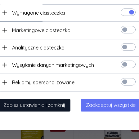
ałe uwagi:
Chronić przed bezpośrednim działaniem słońca. Produkt 
zeznaczony do stosowania na powierzchnie mające bezpośredni ko
Wymagane ciasteczka
rzy użyciu małej ilości produktu.
Marketingowe ciasteczka
Analityczne ciasteczka
ukty, które mogą Cię zainteresować
Wysyłanie danych marketingowych
Reklamy spersonalizowane
Zapisz ustawienia i zamknij
Zaakceptuj wszystkie