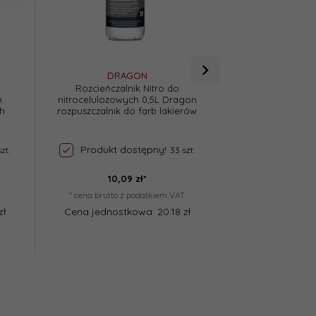
DRAGON
DRA
Rozcieńczalnik Nitro do
Rozcieńczalnik Ol
n
nitrocelulozowych 0,5L Dragon
Dragon rozpuszcza
h
rozpuszczalnik do farb lakierów
ftalowyc
Produkt dostępny!
Produkt d
zt.
33 szt.
10,
09
zł*
15,
17
* cena brutto z podatkiem VAT
* cena brutto z
zł
Cena jednostkowa: 20.18 zł
Cena jednostk