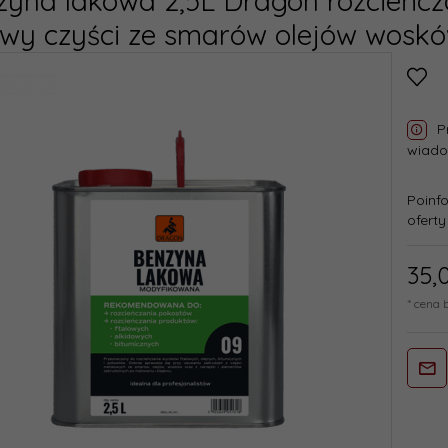
yna lakowa 2,5L Dragon rozcieńcza
owy czyści ze smarów olejów wosk
P
wiadom
Poinf
oferty
35,
* cena 