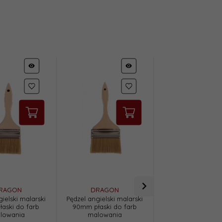
RAGON
DRAGON
DRAGON
ielski malarski
Pędzel angielski malarski
Pędzel okrągły ma
aski do farb
90mm płaski do farb
śr. 35mm pierście
lowania
malowania
do farb malowa