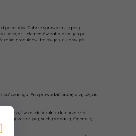
h i pokostów. Dobrze sprawdza się przy
niu narzędzi i elementów zabrudzonych po
ńczania produktów: ftalowych, alkidowych,
zcieńczanego. Przeprowadzić próbę przy użyciu
 zanurzyć w rozcieńczalniku lub przetrzeć
nie wytrzeć czystą, suchą szmatką. Operację