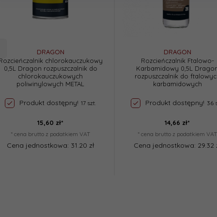
DRAGON
DRAGON
Rozcieńczalnik chlorokauczukowy
Rozcieńczalnik Ftalowo-
0,5L Dragon rozpuszczalnik do
Karbamidowy 0,5L Drago
chlorokauczukowych
rozpuszczalnik do ftalowyc
poliwinylowych METAL
karbamidowych
Produkt dostępny!
Produkt dostępny!
17 szt.
36 s
15,
60
zł*
14,
66
zł*
* cena brutto z podatkiem VAT
* cena brutto z podatkiem VAT
Cena jednostkowa: 31.20 zł
Cena jednostkowa: 29.32 