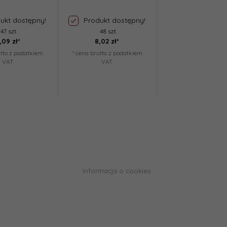
ukt dostępny!
Produkt dostępny!
Produkt dost
47 szt.
48 szt.
30 szt.
,
09
zł*
8,
02
zł*
6,
99
zł*
utto z podatkiem
* cena brutto z podatkiem
* cena brutto z pod
VAT
VAT
VAT
Informacja o cookies