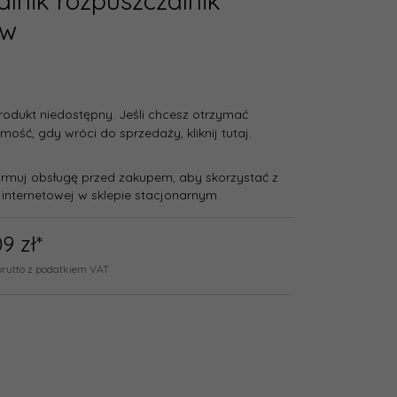
lnik rozpuszczalnik
ów
rodukt niedostępny. Jeśli chcesz otrzymać
ość, gdy wróci do sprzedaży, kliknij tutaj.
ormuj obsługę przed zakupem, aby skorzystać z
 internetowej w sklepie stacjonarnym
09
zł*
brutto z podatkiem VAT