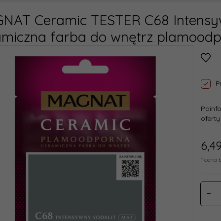
NAT Ceramic TESTER C68 Intensyw
amiczna farba do wnętrz plamood
P
Poinf
oferty
6,
4
* cena 