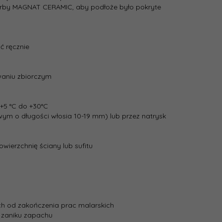
 farby MAGNAT CERAMIC, aby podłoże było pokryte
ć ręcznie
waniu zbiorczym
+5 °C do +30°C
m o długości włosia 10-19 mm) lub przez natrysk
wierzchnię ściany lub sufitu
ch od zakończenia prac malarskich
o zaniku zapachu