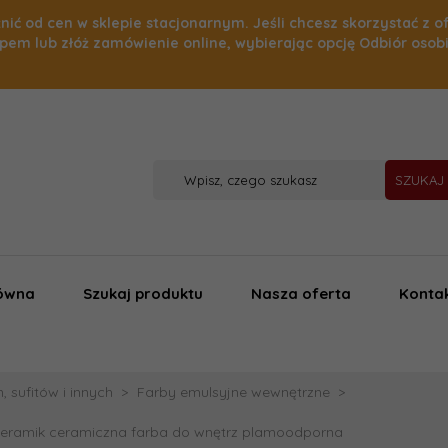
nić od cen w sklepie stacjonarnym. Jeśli chcesz skorzystać z o
pem lub złóż zamówienie online, wybierając opcję Odbiór osob
SZUKAJ
łówna
Szukaj produktu
Nasza oferta
Konta
 sufitów i innych
Farby emulsyjne wewnętrzne
ceramik ceramiczna farba do wnętrz plamoodporna