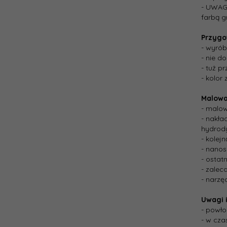
- UWAGA
farbą 
Przygo
- wyrób
- nie d
- tuż p
- kolor
Malowa
- malow
- nakła
hydrod
- kolej
- nanos
- ostat
- zalec
- narz
Uwagi i
- powło
- w cza