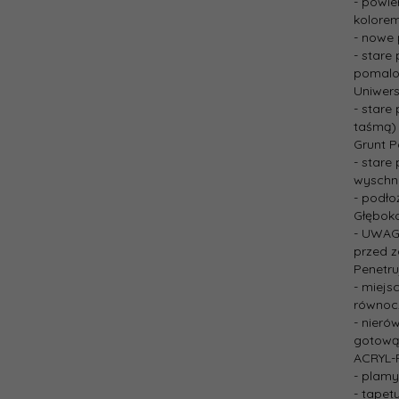
- powie
kolore
- nowe 
- stare
pomalo
Uniwers
- stare
taśmą)
Grunt P
- stare
wyschn
- podło
Głębok
- UWAGA
przed 
Penetru
- miejs
równocz
- nieró
gotową
ACRYL-
- plamy
- tapet