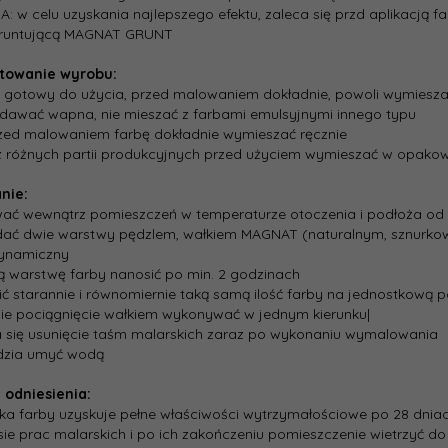
: w celu uzyskania najlepszego efektu, zaleca się przd aplikacją
gruntującą MAGNAT GRUNT
towanie wyrobu:
 gotowy do użycia, przed malowaniem dokładnie, powoli wymiesza
odawać wapna, nie mieszać z farbami emulsyjnymi innego typu
rzed malowaniem farbę dokładnie wymieszać ręcznie
 z różnych partii produkcyjnych przed użyciem wymieszać w opako
nie:
ać wewnątrz pomieszczeń w temperaturze otoczenia i podłoża od 
dać dwie warstwy pędzlem, wałkiem MAGNAT (naturalnym, sznurkowy
ynamiczny
ną warstwę farby nanosić po min. 2 godzinach
ić starannie i równomiernie taką samą ilość farby na jednostkową po
nie pociągnięcie wałkiem wykonywać w jednym kierunku|
a się usunięcie taśm malarskich zaraz po wykonaniu wymalowania
ędzia umyć wodą
 odniesienia:
ka farby uzyskuje pełne właściwości wytrzymałościowe po 28 dnia
sie prac malarskich i po ich zakończeniu pomieszczenie wietrzyć d