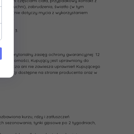
ub innymi częściami ciała, przypadkowy kontakt z
. w kuchni), zabrudzenia, światło (w tym
­81913 (nie dotyczy mycia z wykorzystaniem
lacze).
stopień 3.
ania i terytorialny zasięg ochrony gwarancyjnej: 12
lamoodporności, Kupujący jest uprawniony do
 ogranicza ani nie zawiesza uprawnień Kupującego
gwarancji dostępne na stronie producenta oraz w
zbawiona kurzu, rdzy i zatłuszczeń
h sezonowania, tynki gipsowe po 2 tygodniach,