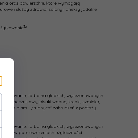
3
nia oraz powierzchni, które wymagają
 [h]:
urowe i służby zdrowia, salony i aneksy jadalne.
między
iem
3
3a
użytkowanie
[h]:
woda
zania:
uktu:
Ceramic
 opakowaniu, farba na gładkich, wysezonowanych
lej słonecznikowy, pisaki wodne, kredki, szminka,
suwanie plam i „trudnych" zabrudzeń z podłoży
 opakowaniu, farba na gładkich, wysezonowanych
aszcza w pomieszczeniach użyteczności