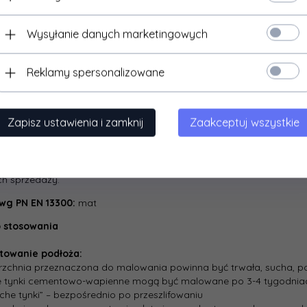
nej tzn.: na następujące rodzaje oddziaływania: dotykanie rękami l
anym podłożem różnych przedmiotów np. kurtka, teczka; opary (np
ie UV), szorowanie szczotką na mokro i mycie według normy PN-­C-
Wysyłanie danych marketingowych
 dezynfekująco-­czyszczących w tym zawierających chlor lub wybie
 MAGNAT lub inny naturalny, sznurkowy (długość włosia 10­-19 mm).
schnięcia powłoki w temp.23±2 st. C, przy wilgotności wzgl. 50±5%, 
Reklamy spersonalizowane
y przeprowadzono na wybranych próbkach dezynfektantów.
cja plamoodporności:
Zapisz ustawienia i zamknij
Zaakceptuj wszystkie
t: FFiL Sniezka SA, Al. Jana Pawła II 23, 00­854 Warszawa. Czas trw
y od daty zakupu, terytorium Polski. W razie stwierdzenia braku p
ceny zapłaconej za zakupiony Produkt. Gwarancja nie wyłącza, nie
ących z przepisów o rękojmi za wady rzeczy sprzedanej. Warunki 
h sprzedaży.
 wg PN EN 13300:
mat
 stosowania
towanie podłoża:
rzchnia przeznaczona do malowania powinna być trwała, sucha, po
e tynki cementowo-wapienne mogą być malowane po 3-4 tygodniac
uche tynki” – bezpośrednio po przeszlifowaniu