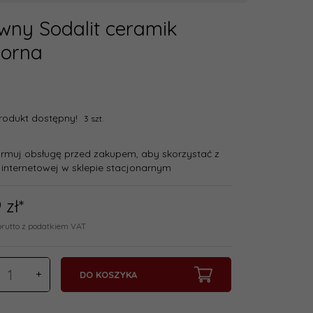
ny Sodalit ceramik
porna
rodukt dostępny!
3 szt.
ormuj obsługę przed zakupem, aby skorzystać z
 internetowej w sklepie stacjonarnym
9
zł*
brutto z podatkiem VAT
DO KOSZYKA