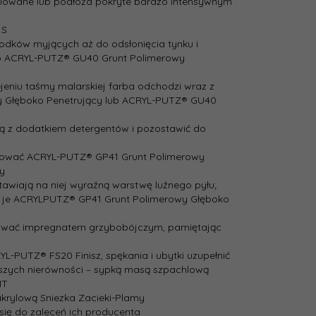
hlowane lub podłoża pokryte bardzo intensywnym
 S
rodków myjących aż do odsłonięcia tynku i
b ACRYL-PUTZ® GU40 Grunt Polimerowy
ejeniu taśmy malarskiej farba odchodzi wraz z
y Głęboko Penetrujący lub ACRYL-PUTZ® GU40
odą z dodatkiem detergentów i pozostawić do
malować ACRYL-PUTZ® GP41 Grunt Polimerowy
y
tawiają na niej wyraźną warstwę luźnego pyłu;
ć je ACRYLPUTZ® GP41 Grunt Polimerowy Głęboko
fekować impregnatem grzybobójczym, pamiętając
-PUTZ® FS20 Finisz, spękania i ubytki uzupełnić
szych nierówności – sypką masą szpachlową
NT
akrylową Sniezka Zacieki-Plamy
się do zaleceń ich producenta