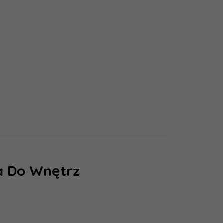
emulsyjne
a Do Wnętrz
Magnat