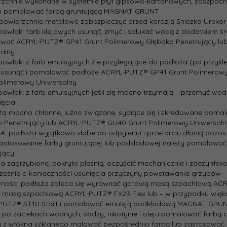
rzchnie wykonane w systemie płyt gipsowo-kartonowych, zaszpac
m pomalować farbą gruntującą MAGNAT GRUNT
powierzchnie metalowe zabezpieczyć przed korozją Sniezka Urekor
 powłoki farb klejowych usunąć, zmyć i spłukać wodą z dodatkiem ś
wać ACRYL-PUTZ® GP41 Grunt Polimerowy Głęboko Penetrujący lu
alny
 powłoki z farb emulsyjnych źle przylegające do podłoża (po przykl
 usunąć i pomalować podłoże ACRYL-PUTZ® GP41 Grunt Polimerow
olimerowy Uniwersalny
 powłoki z farb emulsyjnych jeśli się mocno trzymają – przemyć w
ięcia
ża mocno chłonne, luźno związane, sypiące się i skredowane po
o Penetrujący lub ACRYL-PUTZ® GU40 Grunt Polimerowy Uniwersaln
: podłoża wyjątkowo słabe po odpyleniu i przetarciu dłonią pozos
zastosowanie farby gruntującej lub podkładowej należy pomalowa
jący
ca zagrzybione, pokryte pleśnią, oczyścić mechanicznie i zdezyn
eśnie o konieczności usunięcia przyczyny powstawania grzybów
wności podłoża zaleca się wyrównać gotową masą szpachlową ACRYL
 masą szpachlową ACRYL-PUTZ® FX23 Flex lub – w przypadku więk
PUTZ® ST10 Start i pomalować emulsją podkładową MAGNAT GRU
 po zaciekach wodnych, sadzy, nikotynie i oleju pomalować farbą 
y z włókna szklanego malować bezpośrednio farbą lub zastosować 