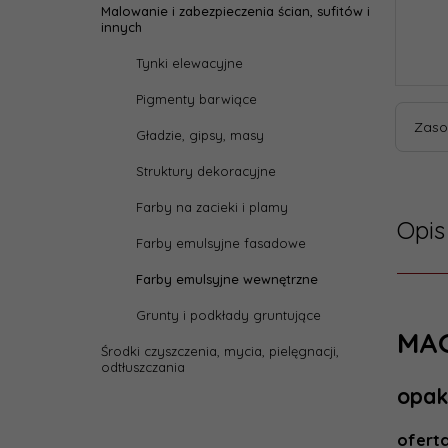
Malowanie i zabezpieczenia ścian, sufitów i
innych
Tynki elewacyjne
Pigmenty barwiące
Zaso
Gładzie, gipsy, masy
Struktury dekoracyjne
Farby na zacieki i plamy
Opis
Farby emulsyjne fasadowe
Farby emulsyjne wewnętrzne
Grunty i podkłady gruntujące
Dane
MAG
Środki czyszczenia, mycia, pielęgnacji,
odtłuszczania
Reali
opak
zamów
ofert