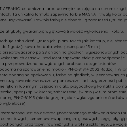
216.33 zł
opakowa
stkowa::
 CERAMIC, ceramiczna farba do wnętrz bazująca na ceramicznych
[l]:
ntach. Ta unikalna formuła zapewnia farbie MAGNAT trwały kolor o
wne użytkowanie³. Powłoki farby nie absorbują zabrudzeń i „trudny
Gama
koloryst
e atrybuty gwarantują wyjątkową trwałość wykończenia i koloru.
Kolor
bsorbuje zabrudzeń i „trudnych” plam, takich jak: ketchup, olej słon
produce
 do 1 godz.), kawa, herbata, wino (usunąć do 15 min.).
a przeprowadzono po 28 dniach na gładkich, wysezonowanych po
Rodzaj:
 wskazanych czasów. Producent zapewnia efekt plamoodporności¹ 
nia przeprowadzono na wybranych próbkach dezynfektantów.
 odporna na szorowanie na mokro - PN-C-81914:2002 Rodzaj I. W p
Typ:
enta podaną na opakowaniu, farba na gładkich, wysezonowanych 
wne użytkowanie zwłaszcza w pomieszczeniach użyteczności publicz
ie rękami lub innymi częściami ciała, przypadkowy kontakt z p
Stopień
 teczka; opary (np. w kuchni),zabrudzenia, światło (w tym promieni
połysku:
 normy PN-C-81913 (nie dotyczy mycia z wykorzystaniem środków 
ub wybielacze).
Deklaro
wydajno
rzeznaczona jest do dekoracyjno­ochronnego malowania ścian i 
[m2/l]:
cementowych, cementowo­-wapiennych, gipsowych, cegły, płyt gip
ochodnych oraz tapet, również tych z włókna szklanego. Ze względ
Czas sch