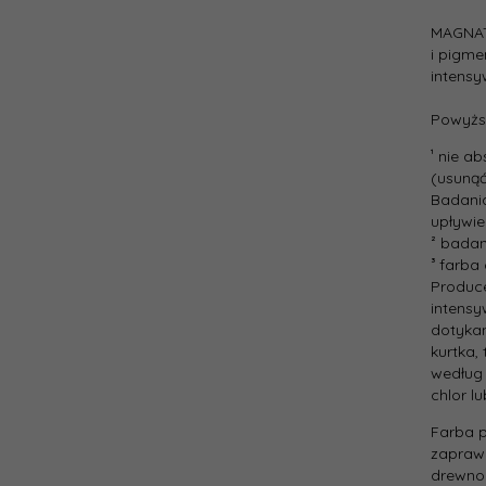
Cena
jedno
MAGNAT
i pigme
intensy
Powyższ
¹ nie a
(usunąć
Badani
upływie
² bada
³ farba
Produc
intensy
dotykan
kurtka,
według
chlor l
Farba p
zapraw 
drewnop