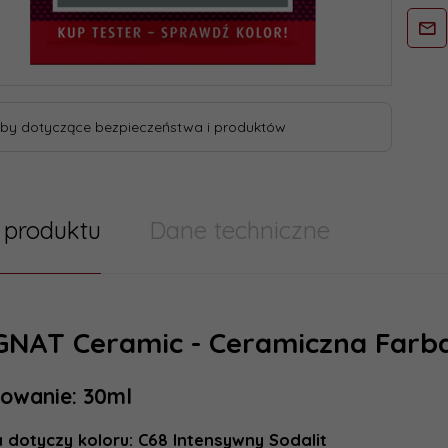
by dotyczące bezpieczeństwa i produktów
 produktu
Dane techniczne
 techniczne
Farby 
NAT Ceramic - Ceramiczna Farb
zacja
owanie: 30ml
Marka:
24 godzin
ienia::
a dotyczy koloru:
C68 Intensywny Sodalit
Wielkość