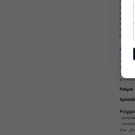
publicz
pomalow
promien
środków
4a
Wałek
5a
Czas 
6a
Prób
Gwaran
*Gwaran
miesięc
zwrotu 
wynikaj
punktac
Połysk
Sposób
Przygo
- powie
- śwież
tzw. „s