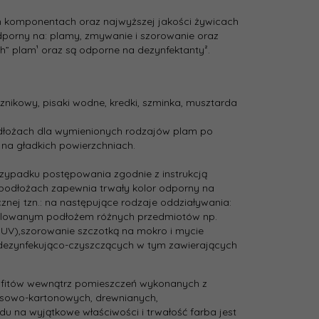
nia
0.03
 komponentach oraz najwyższej jakości żywicach
dporny na: plamy, zmywanie i szorowanie oraz
ch” plam¹ oraz są odporne na dezynfektanty².
odcienie szarości i srebra,
yczna:
odcienie niebieskiego
ecznikowy, pisaki wodne, kredki, szminka, musztarda
C68 Intensywny Sodalit
nta:
dłożach dla wymienionych rodzajów plam po
ścienna
na gładkich powierzchniach.
rzypadku postępowania zgodnie z instrukcją
Farba ceramiczna
podłożach zapewnia trwały kolor odporny na
nej tzn.: na następujące rodzaje oddziaływania:
omalowanym podłożem różnych przedmiotów np.
mat
e UV),szorowanie szczotką na mokro i mycie
dezynfekująco-czyszczących w tym zawierających
wana
ść
16
sufitów wewnątrz pomieszczeń wykonanych z
sowo-­kartonowych, drewnianych,
u na wyjątkowe właściwości i trwałość farba jest
nięcia