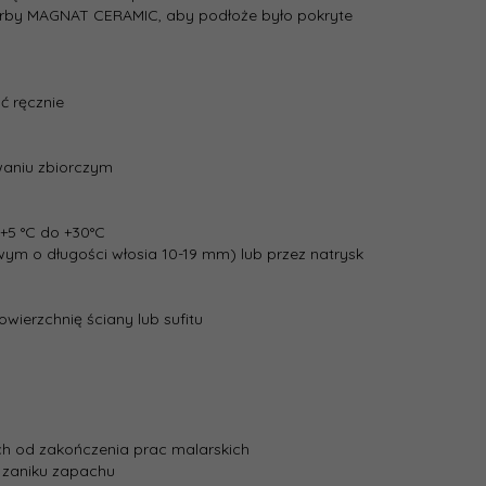
 farby MAGNAT CERAMIC, aby podłoże było pokryte
ć ręcznie
waniu zbiorczym
+5 °C do +30°C
m o długości włosia 10-19 mm) lub przez natrysk
wierzchnię ściany lub sufitu
ch od zakończenia prac malarskich
o zaniku zapachu