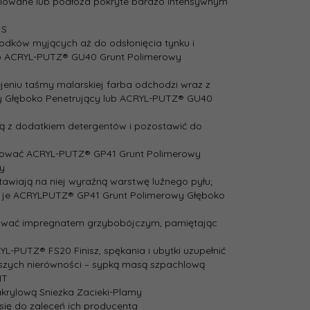
hlowane lub podłoża pokryte bardzo intensywnym
 S
rodków myjących aż do odsłonięcia tynku i
b ACRYL-PUTZ® GU40 Grunt Polimerowy
ejeniu taśmy malarskiej farba odchodzi wraz z
y Głęboko Penetrujący lub ACRYL-PUTZ® GU40
odą z dodatkiem detergentów i pozostawić do
malować ACRYL-PUTZ® GP41 Grunt Polimerowy
y
tawiają na niej wyraźną warstwę luźnego pyłu;
ć je ACRYLPUTZ® GP41 Grunt Polimerowy Głęboko
fekować impregnatem grzybobójczym, pamiętając
-PUTZ® FS20 Finisz, spękania i ubytki uzupełnić
szych nierówności – sypką masą szpachlową
NT
akrylową Sniezka Zacieki-Plamy
się do zaleceń ich producenta