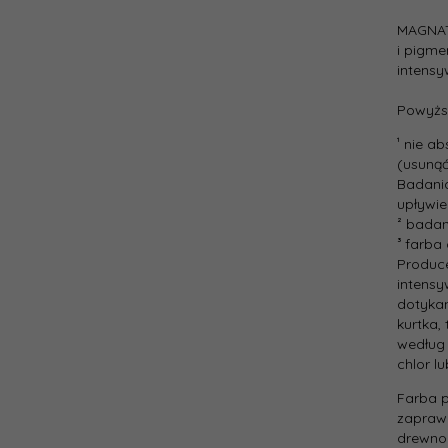
Cena
jedno
MAGNAT
i pigme
intensy
Powyższ
¹ nie a
(usunąć
Badani
upływie
² bada
³ farba
Produc
intensy
dotykan
kurtka,
według
chlor l
Farba p
zapraw 
drewnop