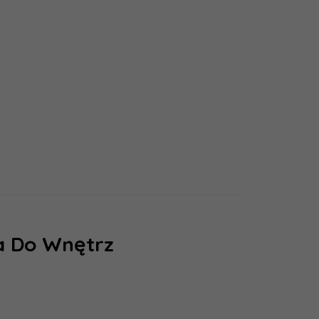
emulsyjne
a Do Wnętrz
Magnat