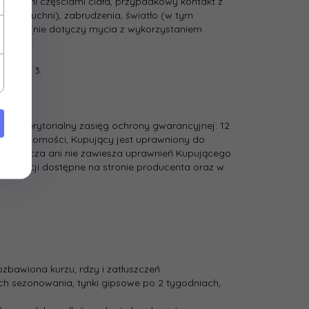
ub innymi częściami ciała, przypadkowy kontakt z
. w kuchni), zabrudzenia, światło (w tym
­81913 (nie dotyczy mycia z wykorzystaniem
lacze).
stopień 3.
ania i terytorialny zasięg ochrony gwarancyjnej: 12
lamoodporności, Kupujący jest uprawniony do
 ogranicza ani nie zawiesza uprawnień Kupującego
gwarancji dostępne na stronie producenta oraz w
zbawiona kurzu, rdzy i zatłuszczeń
h sezonowania, tynki gipsowe po 2 tygodniach,