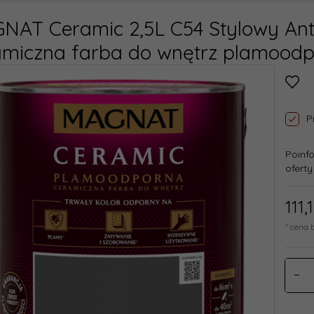
NAT Ceramic 2,5L C54 Stylowy Ant
amiczna farba do wnętrz plamood
P
Poinf
oferty
111,
* cena 