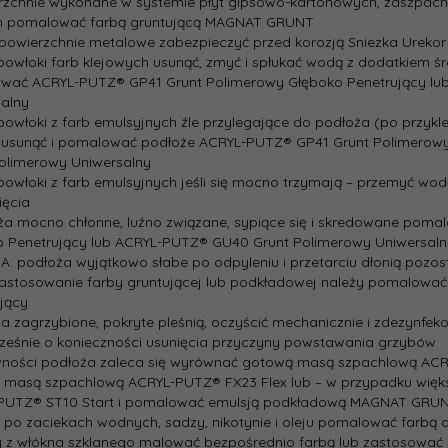
rzchnie wykonane w systemie płyt gipsowo-kartonowych, zaszpac
m pomalować farbą gruntującą MAGNAT GRUNT
powierzchnie metalowe zabezpieczyć przed korozją Sniezka Urekor
 powłoki farb klejowych usunąć, zmyć i spłukać wodą z dodatkiem ś
wać ACRYL-PUTZ® GP41 Grunt Polimerowy Głęboko Penetrujący lu
alny
 powłoki z farb emulsyjnych źle przylegające do podłoża (po przykl
 usunąć i pomalować podłoże ACRYL-PUTZ® GP41 Grunt Polimerow
olimerowy Uniwersalny
 powłoki z farb emulsyjnych jeśli się mocno trzymają – przemyć w
ięcia
ża mocno chłonne, luźno związane, sypiące się i skredowane po
o Penetrujący lub ACRYL-PUTZ® GU40 Grunt Polimerowy Uniwersaln
: podłoża wyjątkowo słabe po odpyleniu i przetarciu dłonią pozos
zastosowanie farby gruntującej lub podkładowej należy pomalowa
jący
ca zagrzybione, pokryte pleśnią, oczyścić mechanicznie i zdezyn
eśnie o konieczności usunięcia przyczyny powstawania grzybów
wności podłoża zaleca się wyrównać gotową masą szpachlową ACRYL
 masą szpachlową ACRYL-PUTZ® FX23 Flex lub – w przypadku więk
PUTZ® ST10 Start i pomalować emulsją podkładową MAGNAT GRU
 po zaciekach wodnych, sadzy, nikotynie i oleju pomalować farbą 
y z włókna szklanego malować bezpośrednio farbą lub zastosować 