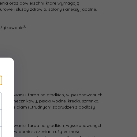
3
nia oraz powierzchni, które wymagają
 [h]:
urowe i służby zdrowia, salony i aneksy jadalne.
między
iem
3
3a
użytkowanie
[h]:
woda
zania:
uktu:
Ceramic
 opakowaniu, farba na gładkich, wysezonowanych
lej słonecznikowy, pisaki wodne, kredki, szminka,
suwanie plam i „trudnych" zabrudzeń z podłoży
 opakowaniu, farba na gładkich, wysezonowanych
aszcza w pomieszczeniach użyteczności