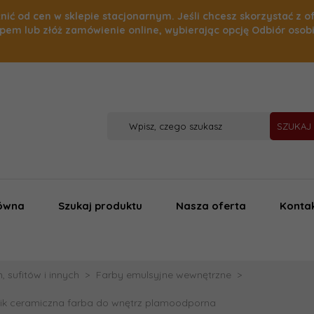
nić od cen w sklepie stacjonarnym. Jeśli chcesz skorzystać z o
pem lub złóż zamówienie online, wybierając opcję Odbiór osob
SZUKAJ
łówna
Szukaj produktu
Nasza oferta
Konta
 sufitów i innych
Farby emulsyjne wewnętrzne
ik ceramiczna farba do wnętrz plamoodporna