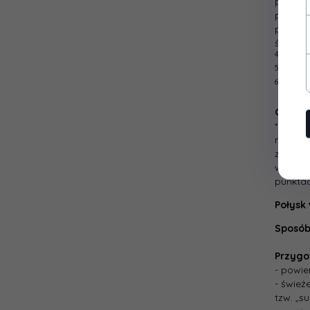
publicz
pomalow
promien
środków
4a
Wałek
5a
Czas 
6a
Prób
Gwaran
*Gwaran
miesięc
zwrotu 
wynikaj
punktac
Połysk
Sposób
Przygo
- powie
- śwież
tzw. „s