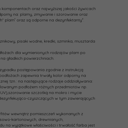
nia
2.5
 komponentach oraz najwyższej jakości żywicach
dporny na: plamy, zmywanie i szorowanie oraz
ch” plam¹ oraz są odporne na dezynfektanty².
odcienie szarości i srebra
yczna:
ecznikowy, pisaki wodne, kredki, szminka, musztarda
C54 Stylowy Antracyt
nta:
dłożach dla wymienionych rodzajów plam po
ścienna
na gładkich powierzchniach.
rzypadku postępowania zgodnie z instrukcją
Farba ceramiczna
podłożach zapewnia trwały kolor odporny na
nej tzn.: na następujące rodzaje oddziaływania:
omalowanym podłożem różnych przedmiotów np.
mat
e UV),szorowanie szczotką na mokro i mycie
dezynfekująco-czyszczących w tym zawierających
wana
ść
16
sufitów wewnątrz pomieszczeń wykonanych z
sowo-­kartonowych, drewnianych,
u na wyjątkowe właściwości i trwałość farba jest
nięcia