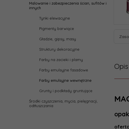
Malowanie i zabezpieczenia ścian, sufitów i
innych
Tynki elewacyjne
Pigmenty barwiące
Zaso
Gładzie, gipsy, masy
Struktury dekoracyjne
Farby na zacieki i plamy
Opis
Farby emulsyjne fasadowe
Farby emulsyjne wewnętrzne
Grunty i podkłady gruntujące
Dane
MAG
Środki czyszczenia, mycia, pielęgnacji,
odtłuszczania
Reali
opak
zamów
ofert