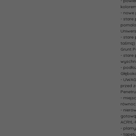
- powie
kolore
- nowe 
- stare
pomalo
Uniwers
- stare
taśmą)
Grunt P
- stare
wyschn
- podło
Głębok
- UWAGA
przed 
Penetru
- miejs
równocz
- nieró
gotową
ACRYL-
- plamy
- tapet