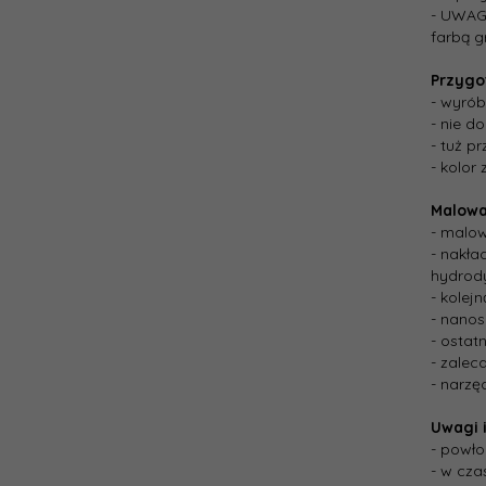
- UWAGA
farbą 
Przygo
- wyrób
- nie d
- tuż p
- kolor
Malowa
- malow
- nakła
hydrod
- kolej
- nanos
- ostat
- zalec
- narz
Uwagi i
- powło
- w cza