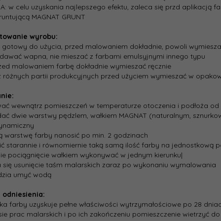
: w celu uzyskania najlepszego efektu, zaleca się przd aplikacją
gruntującą MAGNAT GRUNT
towanie wyrobu:
 gotowy do użycia, przed malowaniem dokładnie, powoli wymiesza
odawać wapna, nie mieszać z farbami emulsyjnymi innego typu
rzed malowaniem farbę dokładnie wymieszać ręcznie
 z różnych partii produkcyjnych przed użyciem wymieszać w opako
nie:
ać wewnątrz pomieszczeń w temperaturze otoczenia i podłoża od 
dać dwie warstwy pędzlem, wałkiem MAGNAT (naturalnym, sznurkowy
ynamiczny
ną warstwę farby nanosić po min. 2 godzinach
ić starannie i równomiernie taką samą ilość farby na jednostkową po
nie pociągnięcie wałkiem wykonywać w jednym kierunku|
a się usunięcie taśm malarskich zaraz po wykonaniu wymalowania
ędzia umyć wodą
 odniesienia:
ka farby uzyskuje pełne właściwości wytrzymałościowe po 28 dnia
sie prac malarskich i po ich zakończeniu pomieszczenie wietrzyć d