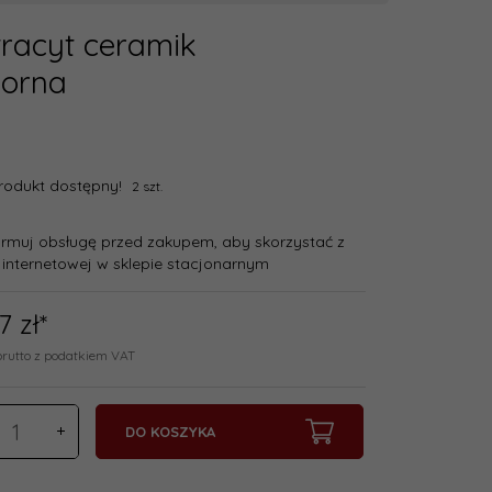
racyt ceramik
porna
rodukt dostępny!
2 szt.
ormuj obsługę przed zakupem, aby skorzystać z
 internetowej w sklepie stacjonarnym
17
zł*
brutto z podatkiem VAT
DO KOSZYKA