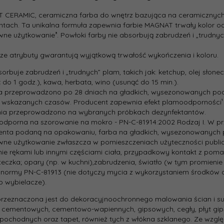
44.47 zł
opakowa
stkowa::
 CERAMIC, ceramiczna farba do wnętrz bazująca na ceramicznych
[l]:
ntach. Ta unikalna formuła zapewnia farbie MAGNAT trwały kolor o
wne użytkowanie³. Powłoki farby nie absorbują zabrudzeń i „trudny
Gama
koloryst
e atrybuty gwarantują wyjątkową trwałość wykończenia i koloru.
Kolor
bsorbuje zabrudzeń i „trudnych” plam, takich jak: ketchup, olej słon
produce
 do 1 godz.), kawa, herbata, wino (usunąć do 15 min.).
a przeprowadzono po 28 dniach na gładkich, wysezonowanych po
Rodzaj:
 wskazanych czasów. Producent zapewnia efekt plamoodporności¹ 
nia przeprowadzono na wybranych próbkach dezynfektantów.
 odporna na szorowanie na mokro - PN-C-81914:2002 Rodzaj I. W p
Typ:
enta podaną na opakowaniu, farba na gładkich, wysezonowanych 
wne użytkowanie zwłaszcza w pomieszczeniach użyteczności publicz
ie rękami lub innymi częściami ciała, przypadkowy kontakt z p
Stopień
 teczka; opary (np. w kuchni),zabrudzenia, światło (w tym promieni
połysku:
 normy PN-C-81913 (nie dotyczy mycia z wykorzystaniem środków 
ub wybielacze).
Deklaro
wydajno
rzeznaczona jest do dekoracyjno­ochronnego malowania ścian i 
[m2/l]:
cementowych, cementowo­-wapiennych, gipsowych, cegły, płyt gip
ochodnych oraz tapet, również tych z włókna szklanego. Ze względ
Czas sch