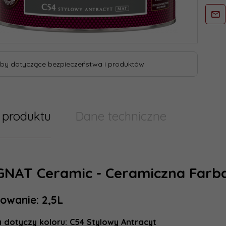
by dotyczące bezpieczeństwa i produktów
 produktu
Dane techniczne
 techniczne
Farby 
NAT Ceramic - Ceramiczna Farb
zacja
owanie: 2,5L
Marka:
24 godzin
ienia::
a dotyczy koloru:
C54 Stylowy Antracyt
Wielkość