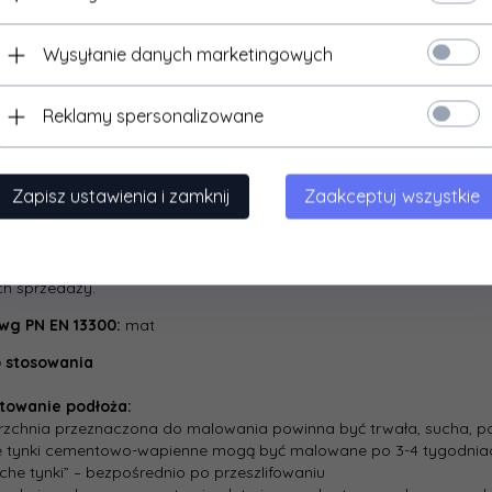
nej tzn.: na następujące rodzaje oddziaływania: dotykanie rękami l
anym podłożem różnych przedmiotów np. kurtka, teczka; opary (np
ie UV), szorowanie szczotką na mokro i mycie według normy PN-­C-
Wysyłanie danych marketingowych
 dezynfekująco-­czyszczących w tym zawierających chlor lub wybie
 MAGNAT lub inny naturalny, sznurkowy (długość włosia 10­-19 mm).
schnięcia powłoki w temp.23±2 st. C, przy wilgotności wzgl. 50±5%, 
Reklamy spersonalizowane
y przeprowadzono na wybranych próbkach dezynfektantów.
cja plamoodporności:
Zapisz ustawienia i zamknij
Zaakceptuj wszystkie
t: FFiL Sniezka SA, Al. Jana Pawła II 23, 00­854 Warszawa. Czas trw
y od daty zakupu, terytorium Polski. W razie stwierdzenia braku p
ceny zapłaconej za zakupiony Produkt. Gwarancja nie wyłącza, nie
ących z przepisów o rękojmi za wady rzeczy sprzedanej. Warunki 
h sprzedaży.
 wg PN EN 13300:
mat
 stosowania
towanie podłoża:
rzchnia przeznaczona do malowania powinna być trwała, sucha, po
e tynki cementowo-wapienne mogą być malowane po 3-4 tygodniac
uche tynki” – bezpośrednio po przeszlifowaniu