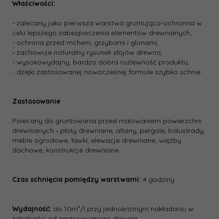
Właściwości:
- zalecany jako pierwsza warstwa gruntująco-ochronna w
celu lepszego zabezpieczenia elementów drewnianych,
- ochrona przed mchem, grzybami i glonami,
‐ zachowuje naturalny rysunek słojów drewna,
- wysokowydajny, bardzo dobra rozlewność produktu,
- dzięki zastosowanej nowoczesnej formule szybko schnie.
Zastosowanie
Polecany do gruntowania przed malowaniem powierzchni
drewnianych ‐ płoty drewniane, altany, pergole, balustrady,
meble ogrodowe, ławki, elewacje drewniane, więźby
dachowe, konstrukcje drewniane.
Czas schnięcia pomiędzy warstwami:
4 godziny
Wydajność:
do 10m²/l przy jednokrotnym nakładaniu w
zależności od zastosowanego drewna.