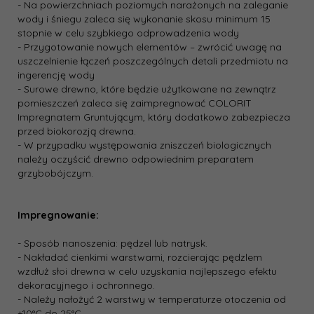
- Na powierzchniach poziomych narażonych na zaleganie
wody i śniegu zaleca się wykonanie skosu minimum 15
stopnie w celu szybkiego odprowadzenia wody
- Przygotowanie nowych elementów – zwrócić uwagę na
uszczelnienie łączeń poszczególnych detali przedmiotu na
ingerencję wody
- Surowe drewno, które będzie użytkowane na zewnątrz
pomieszczeń zaleca się zaimpregnować COLORIT
Impregnatem Gruntującym, który dodatkowo zabezpiecza
przed biokorozją drewna.
- W przypadku występowania zniszczeń biologicznych
należy oczyścić drewno odpowiednim preparatem
grzybobójczym.
Impregnowanie:
- Sposób nanoszenia: pędzel lub natrysk.
- Nakładać cienkimi warstwami, rozcierając pędzlem
wzdłuż słoi drewna w celu uzyskania najlepszego efektu
dekoracyjnego i ochronnego.
- Należy nałożyć 2 warstwy w temperaturze otoczenia od
+10°C do 25°C.