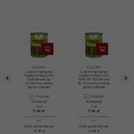
COLORIT
COLORIT
Colorit Impregnat
Colorit Impregnat
Szybkoschnący 4,5L
Szybkoschnący 4,5L
DĄB drewna do
TEAK TIK TEK drewna
Ochronny wodny
do Ochronny wodny
płotów altanek
płotów altanek
Produkt
Produkt
dostępny!
dostępny!
4 szt.
3 szt.
71,
90
zł*
71,
90
zł*
* cena brutto z podatkiem
* cena brutto z podatkiem
*
VAT
VAT
Cena jednostkowa:
Cena jednostkowa:
15.98 zł
15.98 zł