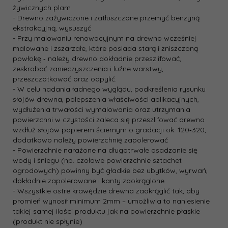
żywicznych plam
- Drewno zażywiczone i zatłuszczone przemyć benzyną
ekstrakcyjną, wysuszyć
- Przy malowaniu renowacyjnym na drewno wcześniej
malowane i zszarzałe, które posiada starą i zniszczoną
powłokę ‐ należy drewno dokładnie przeszlifować,
zeskrobać zanieczyszczenia i luźne warstwy,
przeszczotkować oraz odpylić.
- W celu nadania ładnego wyglądu, podkreślenia rysunku
słojów drewna, polepszenia właściwości aplikacyjnych,
wydłużenia trwałości wymalowania oraz utrzymania
powierzchni w czystości zaleca się przeszlifować drewno
wzdłuż słojów papierem ściernym o gradacji ok. 120‐320,
dodatkowo należy powierzchnię zapolerować
- Powierzchnie narażone na długotrwałe osadzanie się
wody i śniegu (np. czołowe powierzchnie sztachet
ogrodowych) powinny być gładkie bez ubytków, wyrwań,
dokładnie zapolerowane i kanty zaokrąglone
- Wszystkie ostre krawędzie drewna zaokrąglić tak, aby
promień wynosił minimum 2mm – umożliwia to naniesienie
takiej samej ilości produktu jak na powierzchnie płaskie
(produkt nie spłynie)