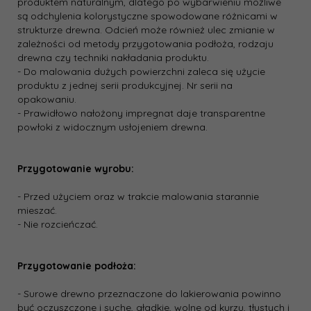
produktem naturalnym, dlatego po wybarwieniu możliwe
są odchylenia kolorystyczne spowodowane różnicami w
strukturze drewna. Odcień może również ulec zmianie w
zależności od metody przygotowania podłoża, rodzaju
drewna czy techniki nakładania produktu.
- Do malowania dużych powierzchni zaleca się użycie
produktu z jednej serii produkcyjnej. Nr serii na
opakowaniu.
- Prawidłowo nałożony impregnat daje transparentne
powłoki z widocznym usłojeniem drewna.
Przygotowanie wyrobu:
- Przed użyciem oraz w trakcie malowania starannie
mieszać.
- Nie rozcieńczać.
Przygotowanie podłoża:
- Surowe drewno przeznaczone do lakierowania powinno
być oczyszczone i suche, gładkie, wolne od kurzu, tłustych i