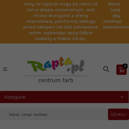
Ceny na rapta.pl mogą się różnić od
Kliknij
cen w sklepie stacjonarnym. Jeśli
tutaj
chcesz skorzystać z oferty
aby
internetowej, poinformuj obsługę
zamknąć
przed zakupem lub złóż zamówienie
powiadomie
online, wybierając opcję Odbiór
osobisty w Rabce-Zdroju.
0
Kategorie
SZUKAJ