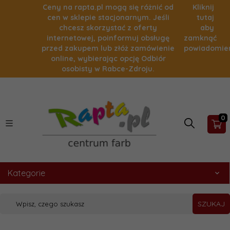
Ceny na rapta.pl mogą się różnić od
Kliknij
cen w sklepie stacjonarnym. Jeśli
tutaj
chcesz skorzystać z oferty
aby
internetowej, poinformuj obsługę
zamknąć
przed zakupem lub złóż zamówienie
powiadomie
online, wybierając opcję Odbiór
osobisty w Rabce-Zdroju.
0
Kategorie
SZUKAJ