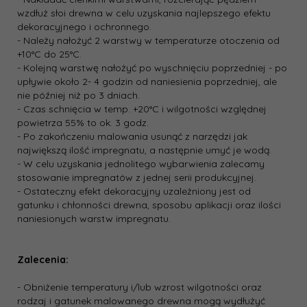
wzdłuż słoi drewna w celu uzyskania najlepszego efektu
dekoracyjnego i ochronnego.
- Należy nałożyć 2 warstwy w temperaturze otoczenia od
+10°C do 25°C.
- Kolejną warstwę nałożyć po wyschnięciu poprzedniej - po
upływie około 2- 4 godzin od naniesienia poprzedniej, ale
nie później niż po 3 dniach.
- Czas schnięcia w temp. +20°C i wilgotności względnej
powietrza 55% to ok. 3 godz.
- Po zakończeniu malowania usunąć z narzędzi jak
największą ilość impregnatu, a następnie umyć je wodą.
- W celu uzyskania jednolitego wybarwienia zalecamy
stosowanie impregnatów z jednej serii produkcyjnej.
- Ostateczny efekt dekoracyjny uzależniony jest od
gatunku i chłonności drewna, sposobu aplikacji oraz ilości
naniesionych warstw impregnatu.
Zalecenia:
- Obniżenie temperatury i/lub wzrost wilgotności oraz
rodzaj i gatunek malowanego drewna mogą wydłużyć