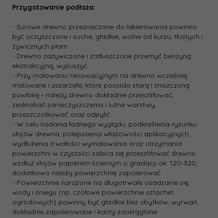
Przygotowanie podłoża:
- Surowe drewno przeznaczone do lakierowania powinno
być oczyszczone i suche, gładkie, wolne od kurzu, tłustych i
żywicznych plam
- Drewno zażywiczone i zatłuszczone przemyć benzyną
ekstrakcyjną, wysuszyć
- Przy malowaniu renowacyjnym na drewno wcześniej
malowane i zszarzałe, które posiada starą i zniszczoną
powłokę ‐ należy drewno dokładnie przeszlifować,
zeskrobać zanieczyszczenia i luźne warstwy,
przeszczotkować oraz odpylić.
- W celu nadania ładnego wyglądu, podkreślenia rysunku
słojów drewna, polepszenia właściwości aplikacyjnych,
wydłużenia trwałości wymalowania oraz utrzymania
powierzchni w czystości zaleca się przeszlifować drewno
wzdłuż słojów papierem ściernym o gradacji ok. 120‐320,
dodatkowo należy powierzchnię zapolerować
- Powierzchnie narażone na długotrwałe osadzanie się
wody i śniegu (np. czołowe powierzchnie sztachet
ogrodowych) powinny być gładkie bez ubytków, wyrwań,
dokładnie zapolerowane i kanty zaokrąglone