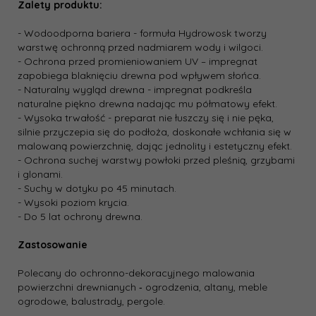
Zalety produktu:
- Wodoodporna bariera - formuła Hydrowosk tworzy
warstwę ochronną przed nadmiarem wody i wilgoci.
- Ochrona przed promieniowaniem UV – impregnat
zapobiega blaknięciu drewna pod wpływem słońca.
- Naturalny wygląd drewna - impregnat podkreśla
naturalne piękno drewna nadając mu półmatowy efekt.
- Wysoka trwałość - preparat nie łuszczy się i nie pęka,
silnie przyczepia się do podłoża, doskonałe wchłania się w
malowaną powierzchnię, dając jednolity i estetyczny efekt.
- Ochrona suchej warstwy powłoki przed pleśnią, grzybami
i glonami.
- Suchy w dotyku po 45 minutach.
- Wysoki poziom krycia.
- Do 5 lat ochrony drewna.
Zastosowanie
Polecany do ochronno-dekoracyjnego malowania
powierzchni drewnianych ‐ ogrodzenia, altany, meble
ogrodowe, balustrady, pergole.