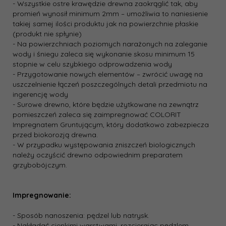
- Wszystkie ostre krawędzie drewna zaokrąglić tak, aby
promień wynosił minimum 2mm – umożliwia to naniesienie
takiej samej ilości produktu jak na powierzchnie płaskie
(produkt nie spłynie)
- Na powierzchniach poziomych narażonych na zaleganie
wody i śniegu zaleca się wykonanie skosu minimum 15
stopnie w celu szybkiego odprowadzenia wody
- Przygotowanie nowych elementów – zwrócić uwagę na
uszczelnienie łączeń poszczególnych detali przedmiotu na
ingerencję wody
- Surowe drewno, które będzie użytkowane na zewnątrz
pomieszczeń zaleca się zaimpregnować COLORIT
Impregnatem Gruntującym, który dodatkowo zabezpiecza
przed biokorozją drewna.
- W przypadku występowania zniszczeń biologicznych
należy oczyścić drewno odpowiednim preparatem
grzybobójczym.
Impregnowanie:
- Sposób nanoszenia: pędzel lub natrysk.
- Nakładać cienkimi warstwami, rozcierając pędzlem