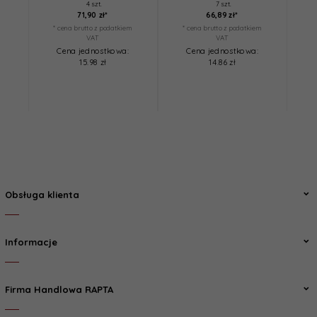
4 szt.
7 szt.
71,
90
zł*
66,
89
zł*
* cena brutto z podatkiem
* cena brutto z podatkiem
*
VAT
VAT
Cena jednostkowa:
Cena jednostkowa:
15.98 zł
14.86 zł
Obsługa klienta
Informacje
Firma Handlowa RAPTA